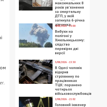
максимальних 8
років ув’язнення
за смертельну
ДТП, у якій
загинула 6-річна
дівчинка
4/08/2026 - 15:00
Вибухи на
полігоні у
ні
Хмельницькому:
слідство
перевіряє дві
версії
3/08/2026 - 13:30
вом
В Одесі чоловік
відкрив
стрілянину по
працівниках
er
.
ТЦК: поранено
чотирьох
військовослужбовців
2/08/2026 - 21:02
Головний інженер