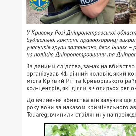
У Кривому Розі Дніпропетровської област
будівельної компанії правоохоронці викрил
учасників групи затримано, двох інших – 
на поліцію Дніпропетровщини та Дніпроп
За даними слідства, замах на вбивство
організував 41-річний чоловік, який к
міста Кривий Ріг та Криворізького райо
кол-центрів, які діяли в чотирьох регіо
До вчинення вбивства він залучив ще дв
року вони за наказом кримінального а
Touareg, вчинили стрілянину на проїжд