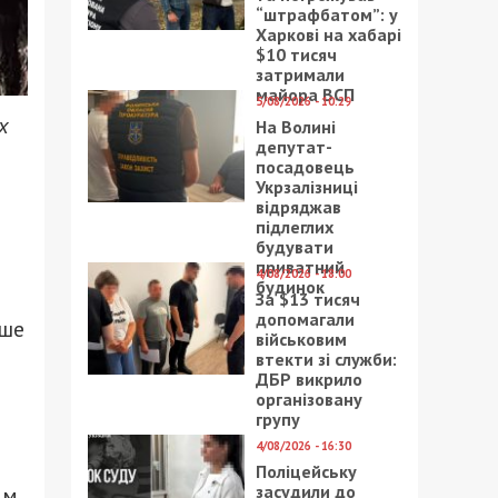
“штрафбатом”: у
Харкові на хабарі
$10 тисяч
затримали
майора ВСП
5/08/2026 - 10:29
х
На Волині
депутат-
посадовець
Укрзалізниці
відряджав
підлеглих
будувати
приватний
4/08/2026 - 18:00
будинок
За $13 тисяч
допомагали
ьше
військовим
втекти зі служби:
ДБР викрило
організовану
групу
4/08/2026 - 16:30
Поліцейську
засудили до
им