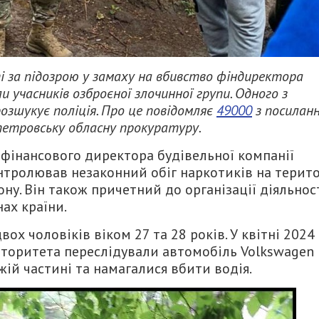
і за підозрою у замаху на вбивство фіндиректора
и учасників озброєної злочинної групи. Одного з
розшукує поліція. Про це повідомляє
49000
з посилан
етровську обласну прокуратуру.
 фінансового директора будівельної компанії
онтролював незаконний обіг наркотиків на терито
ну. Він також причетний до організації діяльнос
нах країни.
ох чоловіків віком 27 та 28 років. У квітні 2024
вторитета переслідували автомобіль Volkswagen
жій частині та намагалися вбити водія.