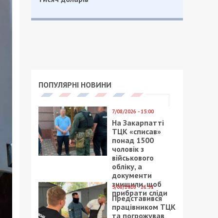
ПОПУЛЯРНІ НОВИНИ
7/08/2026 - 15:00
На Закарпатті
ТЦК «списав»
понад 1500
чоловік з
військового
обліку, а
документи
знищили, щоб
5/08/2026 - 21:31
прибрати сліди
Представився
працівником ТЦК
та погрожував