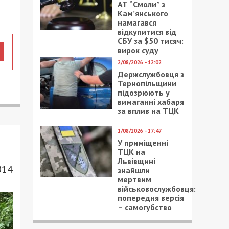
АТ “Смоли” з
Кам’янського
намагався
відкупитися від
СБУ за $50 тисяч:
вирок суду
2/08/2026 - 12:02
Держслужбовця з
Тернопільщини
підозрюють у
вимаганні хабаря
за вплив на ТЦК
1/08/2026 - 17:47
У приміщенні
ТЦК на
Львівщині
014
знайшли
мертвим
військовослужбовця:
попередня версія
– самогубство