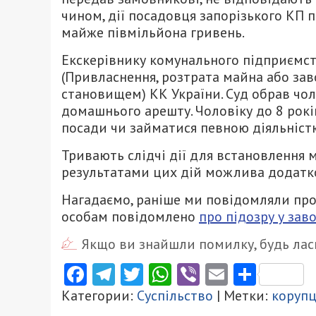
чином, дії посадовця запорізького КП
майже півмільйона гривень.
Екскерівнику комунального підприємства
(Привласнення, розтрата майна або з
становищем) КК України. Суд обрав чол
домашнього арешту. Чоловіку до 8 рокі
посади чи займатися певною діяльніст
Тривають слідчі дії для встановлення 
результатами цих дій можлива додатко
Нагадаємо, раніше ми повідомляли про
особам повідомлено
про підозру у зав
Якщо ви знайшли помилку, будь ласк
Facebook
Telegram
Twitter
WhatsApp
Viber
Email
Поділ
Категории:
Суспільство
| Метки:
корупц