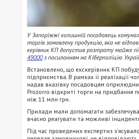
У Запоріжжі колишній посадовець комуна
торгів замовлену продукцію, яка не відпо
керівник КП допустив розтрату майже пі
49000
з посиланням на Кіберполіцію Украї
Встановлено, що екскерівник КП побуд
підприємства. В рамках її реалізації ч
надав вказівку посадовцям оприлюднит
Prozorro відкриті торги на придбання 
ніж 11 млн грн.
Прилади мали допомагати забезпечуват
вчасно реагувати та можливі інцидент
Під час проведених експертиз з’ясувало
передав замовникові, не відповідають