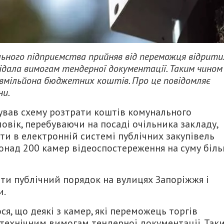
льного підприємства прийняв від переможця відрити
відала вимогам тендерної документації. Таким чином
вмільйона бюджетних коштів. Про це повідомляє
ни.
ував схему розтрати коштів комунального
оловік, перебуваючи на посаді очільника закладу,
и в електронній системі публічних закупівель
понад 200 камер відеоспостереження на суму біл
и публічний порядок на вулицях Запоріжжя і
и.
ся, що деякі з камер, які переможець торгів
 технічним вимогам тендерної документації. Так