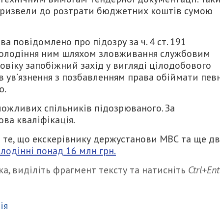
 призвели до розтрати бюджетних коштів сумою
 повідомлено про підозру за ч. 4 ст. 191
аволодіння ним шляхом зловживання службовим
овіку запобіжний захід у вигляді цілодобового
в ув’язнення з позбавленням права обіймати пев
ю.
можливих спільників підозрюваного. За
ва кваліфікація.
 те, що екскерівнику держустанови МВС та ще д
олодінні понад 16 млн грн.
а, виділіть фрагмент тексту та натисніть
Ctrl+Ent
итися
ія