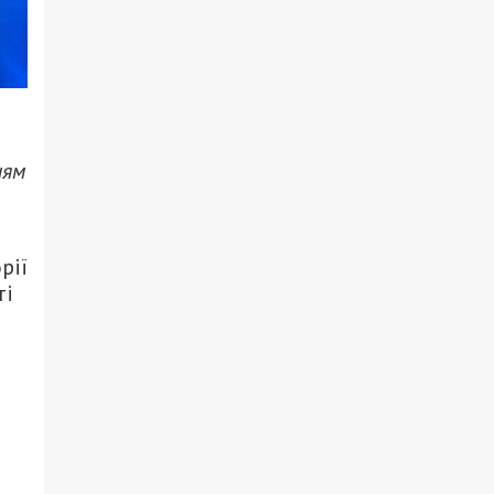
ням
рії
ті