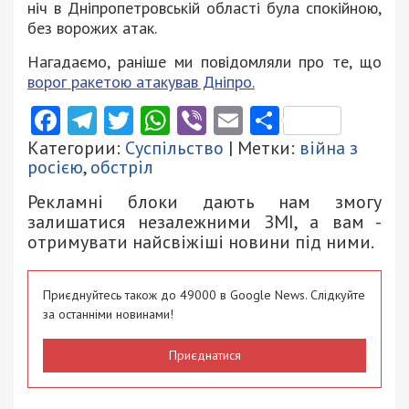
ніч в Дніпропетровській області була спокійною,
без ворожих атак.
Нагадаємо, раніше ми повідомляли про те, що
ворог ракетою атакував Дніпро.
Facebook
Telegram
Twitter
WhatsApp
Viber
Email
Поділити
Категории:
Суспільство
| Метки:
війна з
росією
,
обстріл
Рекламні блоки дають нам змогу
залишатися незалежними ЗМІ, а вам -
отримувати найсвіжіші новини під ними.
Приєднуйтесь також до 49000 в Google News. Слідкуйте
за останніми новинами!
Приєднатися