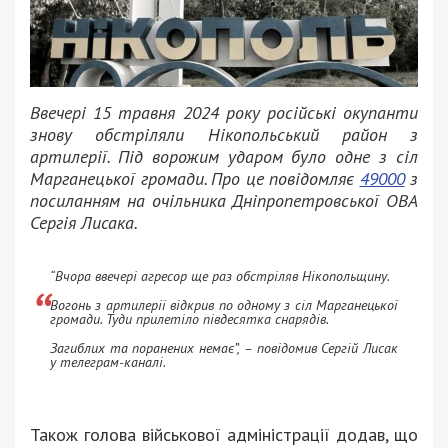
Ввечері 15 травня 2024 року російські окупанти
знову обстріляли Нікопольський район з
артилерії. Під ворожим ударом було одне з сіл
Марганецької громади. Про це повідомляє
49000
з
посиланням на очільника Дніпропетровської ОВА
Сергія Лисака.
“Вчора ввечері агресор ще раз обстріляв Нікопольщину.
Вогонь з артилерії відкрив по одному з сіл Марганецької
громади. Туди прилетіло півдесятка снарядів.
Загиблих та поранених немає”, – повідомив Сергій Лисак
у телеграм-каналі.
Також голова військової адміністрації додав, що