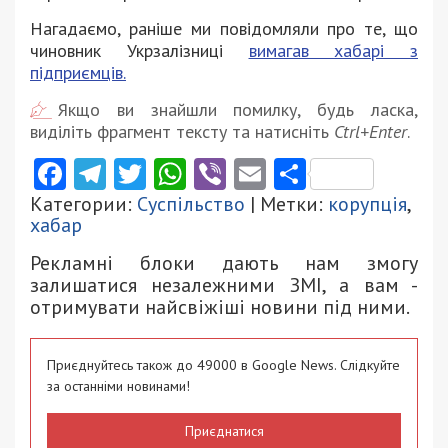
Нагадаємо, раніше ми повідомляли про те, що
чиновник Укрзалізниці
вимагав хабарі з
підприємців.
Якщо ви знайшли помилку, будь ласка,
виділіть фрагмент тексту та натисніть
Ctrl+Enter
.
Facebook
Telegram
Twitter
WhatsApp
Viber
Email
Поділити
Категории:
Суспільство
| Метки:
корупція
,
хабар
Рекламні блоки дають нам змогу
залишатися незалежними ЗМІ, а вам -
отримувати найсвіжіші новини під ними.
Приєднуйтесь також до 49000 в Google News. Слідкуйте
за останніми новинами!
Приєднатися