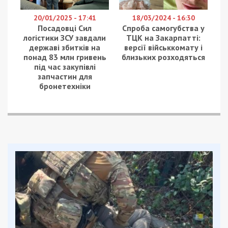
експравоохоронець, який на час вчинення
злочину обіймав посаду поліцейського взводу
№1 роти №1 батальйону Управління патрульної
поліції в Тернопільській області, пішов на угоду зі
слідством.
Деталі схеми
Як встановлено досудовим розслідуванням, 3
лютого 2025 року до поліцейського звернувся
військовозобов’язаний громадянин з метою
отримати інформацію щодо законного перетину
державного кордону в умовах воєнного стану.
Того ж дня, під час зустрічі на АЗС у Тернополі, у
поліцейського виник злочинний умисел. Він
запропонував громадянину надати йому
16 000
доларів США
за вплив на рішення членів ВЛК
щодо видачі довідки про тимчасову
непридатність до військової служби. Така
довідка надала б чоловіку право на виїзд за
межі України під час воєнного стану.