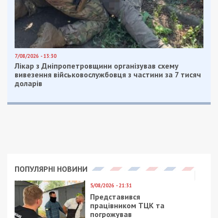
Потерпілий, розуміючи незаконність пропозиції,
звернувся до правоохоронних органів і в
подальшому діяв під їхнім контролем.
У подальших телефонних розмовах та зустрічах
поліцейський підтверджував свої наміри та
навіть збільшив суму “винагороди” до
17 500
доларів США
. Він також зазначив, що гроші
необхідно передати у присутності спільного
знайомого.
Затримання та вирок
20 березня 2025 року, під час зустрічі в
Тернопільському районі, правоохоронець
отримав від “клієнта” обумовлену суму в
17 500
доларів США
, що на той час становило
727
527,50 гривень
за офіційним курсом НБУ. Гроші
передавалися за вплив на рішення членів ВЛК
щодо видачі довідки про тимчасову
непридатність військовозобов’язаного “клієнта”