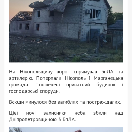
На Нікопольщину ворог спрямував БпЛА та
артилерію. Потерпали Нікополь і Марганецька
громада. Понівечені приватний будинок і
господарські споруди.
Всюди минулося без загиблих та постраждалих.
Цієї ночі захисники неба збили над
Дніпропетровщиною 3 БпЛА.