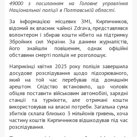
49000 з посиланням на Головне управління
Національної поліції в Полтавській області.
За інформацією місцевих ЗМІ, Кирпичников,
відомий як власник чайної Zdrava, представлявся
волонтером і збирав кошти нібито на підтримку
Збройних сил України. За даними журналістів,
його знайшли повішеним, однак офіційні
обставини смерті поліція не розголошує.
Наприкінці квітня 2025 року поліція завершила
досудове розслідування щодо підозрюваного,
який на той час перебував під домашнім
арештом. Слідство встановило, що чоловік
обіцяв поставити військовим автомобілі, зарядні
станції та турнікети, але отримані кошти
використовував на власні потреби. Загальна сума
збитків склала близько 3 мільйонів гривень, хоча
частину коштів Кирпичников відшкодував під час
розслідування.