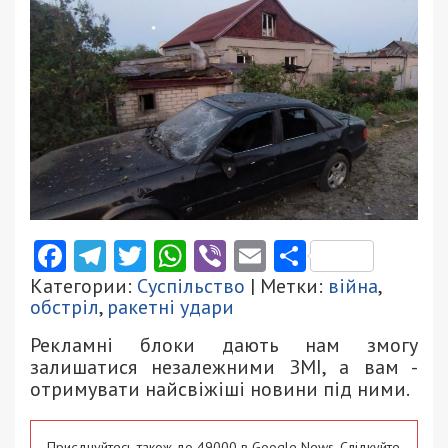
Facebook
Telegram
Twitter
WhatsApp
Viber
Email
Поділити
Категории:
Суспільство
| Метки:
війна
,
обстріл
,
ракетні удари
Рекламні блоки дають нам змогу
залишатися незалежними ЗМІ, а вам -
отримувати найсвіжіші новини під ними.
Приєднуйтесь також до 49000 в Google News. Слідкуйте