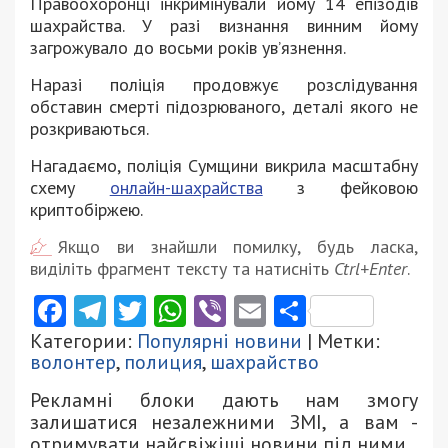
Правоохоронці інкримінували йому 14 епізодів
шахрайства. У разі визнання винним йому
загрожувало до восьми років ув’язнення.
Наразі поліція продовжує розслідування
обставин смерті підозрюваного, деталі якого не
розкриваються.
Нагадаємо, поліція Сумщини викрила масштабну
схему
онлайн-шахрайства
з фейковою
криптобіржею.
Якщо ви знайшли помилку, будь ласка,
виділіть фрагмент тексту та натисніть
Ctrl+Enter
.
Facebook
Telegram
Twitter
WhatsApp
Viber
Email
Поділити
Категории:
Популярні новини
| Метки:
волонтер
,
полиция
,
шахрайство
Рекламні блоки дають нам змогу
залишатися незалежними ЗМІ, а вам -
отримувати найсвіжіші новини під ними.