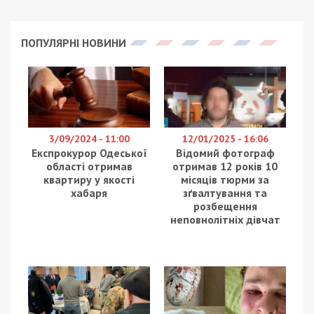
Теребовлянський районний суд Тернопільської
області
виніс вирок
колишньому поліцейському,
обвинуваченому в отриманні неправомірної
вигоди за вплив на рішення військово-лікарської
комісії (ВЛК). Суд призначив йому штраф у
розмірі понад 750 тисяч гривень та заборонив
обіймати посади у правоохоронних органах. Про
це повідомляє
49000.
Згідно з матеріалами справи,