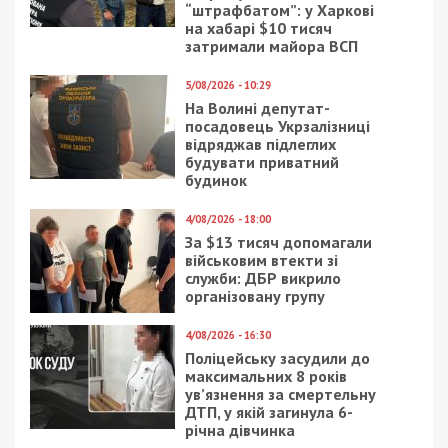
до військової служби.
Дії поліцейського було кваліфіковано за ч. 2 ст.
369-2 КК України (Одержання неправомірної
вигоди для себе за вплив на прийняття рішення
особою, уповноваженою на виконання функцій
держави).
13 травня 2025 року між прокурором
Тернопільської обласної прокуратури та
обвинуваченим було укладено угоду про
визнання винуватості. Обвинувачений повністю
визнав свою вину.
Затвердивши угоду, суд призначив
експравоохоронець покарання у виді
штрафу в
розмірі 44118 неоподатковуваних мінімумів
доходів громадян, що становить 750 006
гривень
, а також
позбавлення права обіймати
посади в правоохоронних органах на строк 3
роки
.