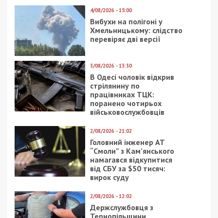
Процесуальні витрати на проведення експертизи
в сумі 3183,60 грн також стягнуто з
обвинуваченого. Застава у розмірі 211 960 грн,
внесена раніше за експоліцеського підлягає
поверненню заставодавцю.
Вирок може бути оскаржений в апеляційному
порядку протягом 30 днів.
Нагадаємо, раніше ми повідомляли про те, що
підполковник Нацгвардії отримав штраф за
приховування майна у деклараціях на мільйони
гривень.
Facebook
Telegram
Twitter
WhatsApp
Viber
Email
Поділити
Категории:
Суспільство
| Метки:
вирок
,
поліцейський
,
суспільство
,
штраф
Рекламні блоки дають нам змогу
залишатися незалежними ЗМІ, а вам -
отримувати найсвіжіші новини під ними.