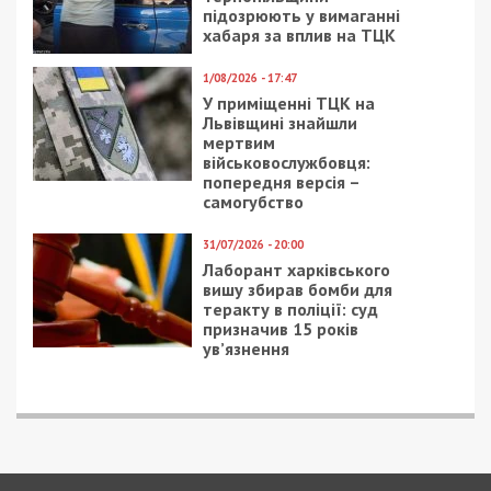
Приєднуйтесь також до 49000 в Google News. Слідкуйте
за останніми новинами!
Приєднатися
Читайте також
Предыдущая статья:
САП та НАБУ викрили розтрату майже 4
млн грн у Держрезерві: директор ДП
отримав підозру
Следующая статья:
Ворог двічі завдав ракетних ударів по
Дніпропетровщині за минулу ніч