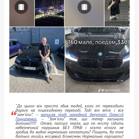
“До цього він просто збив людей, коли ті переходили
дорогу на пішоходному переході. Тоді він втік і все
“замʼяли”, –
написав тоді народний депутат Олексій
Гончаренко.
– “Замʼяли” так, що тепер загинула
дитина!!!!! Отже, поліція знала, що по місту їздить
небезпечний порушник БЕЗ ПРАВ і ніхто нічого не
зробив, бо видно нормально заплатили? Пишуть, бо там
батько якийсь місцевий бізнесмен. Нормально порішали?