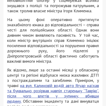
неповнолітній блогер у соцмережах всіляко
знущався з поліції та погрожував патрульним, а
також тролив власне міністра Ігоря Клименка.
На цьому фоні оперативно притягнути
знахабнілого юнака до відповідальності – справа
честі для поліцейських області. Однак вони
дивним чином виявляють пасивність. У той час,
коли міністр внутрішніх справ Клименко ініціює
посилення відповідальності за порушення правил
дорожнього руху, його підлеглі у
Дніпропетровській області фактично саботують
важливі вимоги міністра.
Як відомо, лише за останні місяці у обласному
центрі та регіоні відбулася низка жахливих ДТП
з постраждалими та загиблими. Приміром, у
травні
на вул. Калиновій водій авто Ягуар наїхав
та буквально розірвав навпіл стареньку “Таврію“,
після чого влетів у зупинку, вбивши
людину.
Обставини інциденту та дані винуватця