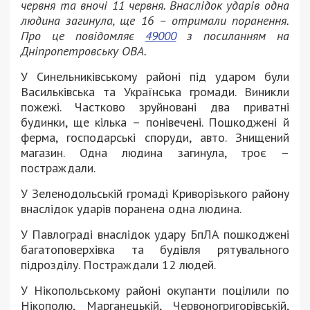
червня та вночі 11 червня. Внаслідок ударів одна
людина загинула, ще 16 – отримали поранення.
Про це повідомляє
49000
з посиланням на
Дніпропетровську ОВА.
У Синельниківському районі під ударом були
Васильківська та Українська громади. Виникли
пожежі. Частково зруйновані два приватні
будинки, ще кілька – понівечені. Пошкоджені й
ферма, господарські споруди, авто. Знищений
магазин. Одна людина загинула, троє –
постраждали.
У Зеленодольській громаді Криворізького району
внаслідок ударів поранена одна людина.
У Павлограді внаслідок удару БпЛА пошкоджені
багатоповерхівка та будівля рятувального
підрозділу. Постраждали 12 людей.
У Нікопольському районі окупанти поцілили по
Нікополю, Марганецькій, Червоногригорівській,