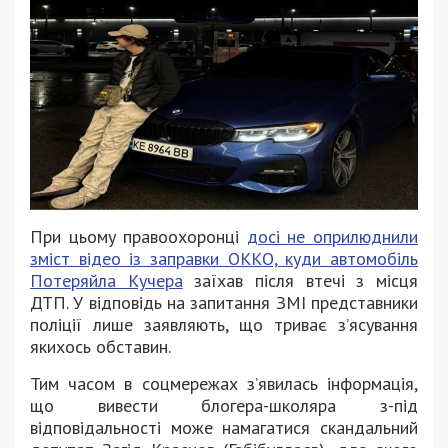
При цьому правоохоронці
досі не оприлюднили
зміст відео із заправки ОККО, куди автомобіль
Потеряйла Кучера
заїхав після втечі з місця
ДТП. У відповідь на запитання ЗМІ представники
поліції лише заявляють, що триває зʼясування
якихось обставин.
Тим часом в соцмережах зʼявилась інформація,
що вивести блогера-школяра з-під
відповідальності може намагатися скандальний