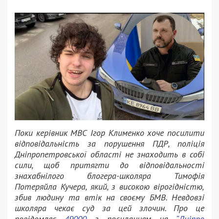
Поки керівник МВС Ігор Клименко хоче посилити
відповідальність за порушення ПДР, поліція
Дніпропетровської області не знаходить в собі
сили, щоб притягти до відповідальності
знахабнілого блогера-школяра Тимофія
Потеряйла Кучера, який, з високою вірогідністю,
збив людину та втік на своєму БМВ. Невдовзі
школяра чекає суд за цей злочин. Про це
повідомляє
49000
з посиланням на
“Дніпро