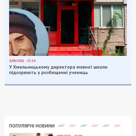
походження цих деталей на паперах не існувало.
Насправді частина цієї продукції раніше
зберігалася на складах військової частини на
Харківщині. На початку повномасштабного
вторгнення РФ у 2022 році ці запчастини
поспіхом списали за документами як “знищені
внаслідок російських ракетно-бомбових ударів”.
Проте фізично майно вціліло — його таємно
вивезли та ввели в комерційний обіг.
Побутова техніка та будматеріали
замість хабаря
Успішна реалізація злочинного задуму стала
можливою завдяки сприянню тогочасного
заступника командира військової частини.
Посадовець свідомо та систематично ухилявся
від своїх обов’язків щодо обліку, контролю та
збереження військового майна.
За свою “мовчанку” та допомогу експосадовець