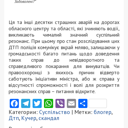
Задоволені?”
Ця та інші десятки страшних аварій на дорогах
обласного центру та області, які зчиняють водії,
викликають чималий значний суспільний
резонанс. При цьому про стан розслідування цих
ДТП поліція комунікує вкрай мляво, залишаючи у
громадськості багато питань щодо доведення
таких справ до невідворотного та
справедливого покарання для винуватців. Чи
правоохоронці з якихось причин відверто
саботують ініціативи міністра, або ж справа у
відсутності спроможності і волі для розкриття
резонансних справ – питання відкрите.
Facebook
Telegram
Twitter
WhatsApp
Viber
Email
Поділити
Категории:
Суспільство
| Метки:
блогер
,
Дтп
,
Кучер
,
скандал