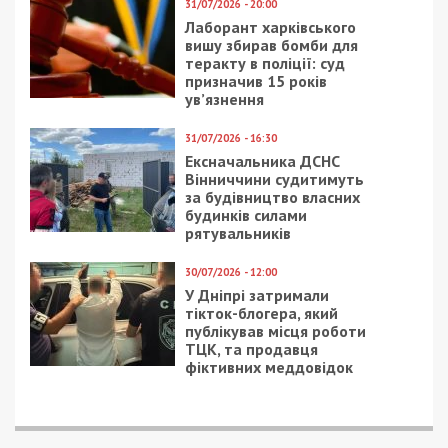
особі) КК України.
Найтяжча з інкримінованих статей передбачає
покарання у вигляді позбавлення волі на строк
від 10 до 15 років. Досудове розслідування
триває. Детективи НАБУ та прокурори САП
працюють над встановленням інших осіб, які
могли бути залучені до розкрадання оборонного
бюджету.
Нагадаємо, раніше ми повідомляли про те, що
НАБУ викрило схему на закупівлі дронів для
ДПСУ.
Facebook
Telegram
Twitter
WhatsApp
Viber
Email
Поділити
Категории:
Головне за день
,
Суспільство
|
Метки:
військові
,
розкрадання
,
розслідування
Рекламні блоки дають нам змогу
залишатися незалежними ЗМІ, а вам -