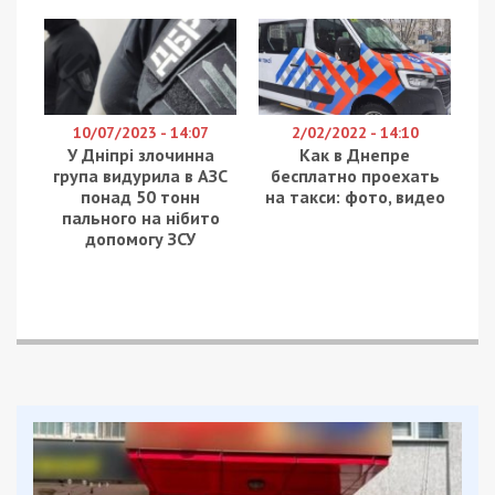
та Спеціалізована антикорупційна прокуратура
(САП) ліквідували масштабну корупційну схему в
оборонній сфері. Фігуранти наживалися на
запчастинах до бронетехніки, які фактично
крали у військових, а потім перепродавали
державі під виглядом нових товарів. До
розкрадання військового майна виявився
причетним колишній заступник командира однієї
з військових частин Харківської області. Про це
повідомляє
49000.
Схема “легалізації” через фіктивне
знищення
За даними слідства, протягом 2022–2024 років
група компаній та фізичних осіб-підприємців
(ФОП), якими фактично керували двоє цивільних
осіб, поставила державним оборонним
підприємствам запчастини до бронетехніки на
загальну суму понад 350 мільйонів гривень.
Як з’ясували правоохоронці, легального джерела