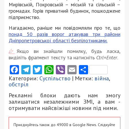
Мирівській, Покровській – міській та сільській –
громадах. Горів приватний будинок, пошкоджене
підприємство.
Нагадаємо, раніше ми повідомляли про те, що
понад 50 разів ворог атакував три райони
Дніпропетровської області безпілотниками.
Якщо ви знайшли помилку, будь ласка,
виділіть фрагмент тексту та натисніть
Ctrl+Enter
.
Facebook
Telegram
Twitter
WhatsApp
Viber
Email
Поділити
Категории:
Суспільство
| Метки:
війна
,
обстріл
Рекламні блоки дають нам змогу
залишатися незалежними ЗМІ, а вам -
отримувати найсвіжіші новини під ними.
Приєднуйтесь також до 49000 в Google News. Слідкуйте