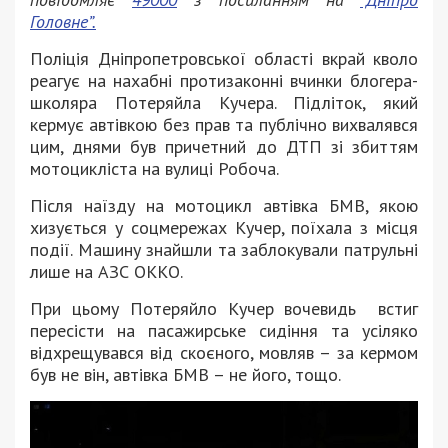
Головне”.
Поліція Дніпропетровської області вкрай кволо
реагує на нахабні протизаконні вчинки блогера-
школяра Потеряйла Кучера. Підліток, який
кермує автівкою без прав та публічно вихвалявся
цим, днями був причетний до ДТП зі збиттям
мотоцикліста на вулиці Робоча.
Після наїзду на мотоцикл автівка БМВ, якою
хизується у соцмережах Кучер, поїхала з місця
події. Машину знайшли та заблокували патрульні
лише на АЗС ОККО.
При цьому Потеряйло Кучер вочевидь встиг
пересісти на пасажирське сидіння та усіляко
відхрещувався від скоєного, мовляв – за кермом
був не він, автівка БМВ – не його, тощо.