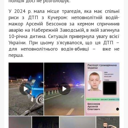
поліція досі не розголошує.
У 2024 р. мала місце трагедія, яка має спільні
риси з ДТП з Кучером: неповнолітній водій-
мажор Арсеній Безсонов за кермом спричинив
аварію на Набережній Заводській, в якій загинула
10-річна дитина. Ситуація привернула увагу всієї
України. При цьому зʼясувалося, що ця ДТП –
для неповнолітнього водія-вбивці – вже не
перша.