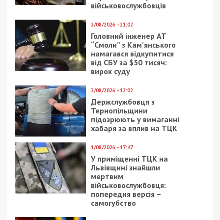
Офіційні підозри
Наразі в межах кримінального провадження
правоохоронці оголосили про підозру двом
ключовим фігурантам:
Колишньому заступнику командира військової
частини — за ч. 5 ст. 27, ч. 4 ст. 410
(пособництво у викраденні військового майна в
умовах воєнного стану), ч. 4 ст. 368
(одержання неправомірної вигоди в особливо
великому розмірі) та ст. 366-3 (умисне
недекларування майна) КК України.
Організатору корупційної схеми — за ч. 3 ст.
369 (надання неправомірної вигоди службовій