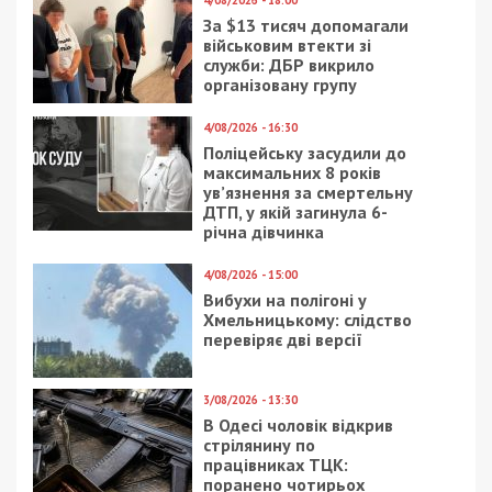
отримав від організатора схеми хабар на суму
щонайменше 2,8 мільйона гривень. Щоб не
привертати уваги фінансового моніторингу,
неправомірну вигоду передавали у прихованій
формі. Організатори схеми просто оплачували
рахунки військового на купівлю побутового
обладнання, будівельних матеріалів та інших
товарів для його особистого користування.