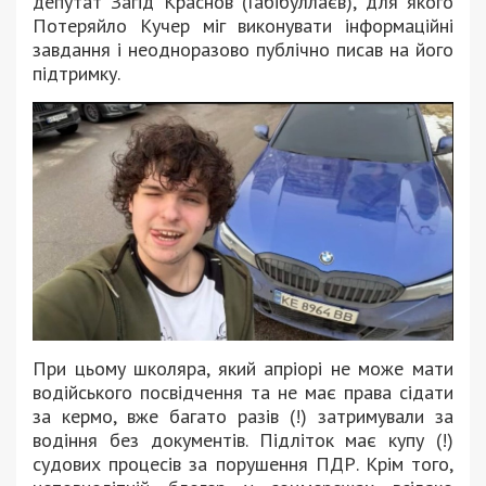
депутат Загід Краснов (Габібуллаєв), для якого
Потеряйло Кучер міг виконувати інформаційні
завдання і неодноразово публічно писав на його
підтримку.
При цьому школяра, який апріорі не може мати
водійського посвідчення та не має права сідати
за кермо, вже багато разів (!) затримували за
водіння без документів. Підліток має купу (!)
судових процесів за порушення ПДР. Крім того,