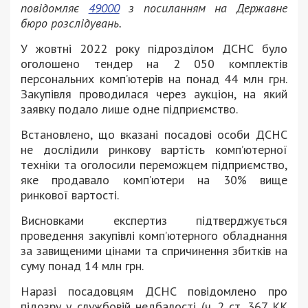
повідомляє
49000
з посиланням на Державне
бюро розслідувань.
У жовтні 2022 року підрозділом ДСНС було
оголошено тендер на 2 050 комплектів
персональних комп’ютерів на понад 44 млн грн.
Закупівля проводилася через аукціон, на який
заявку подало лише одне підприємство.
Встановлено, що вказані посадові особи ДСНС
не дослідили ринкову вартість комп’ютерної
техніки та оголосили переможцем підприємство,
яке продавало комп’ютери на 30% вище
ринкової вартості.
Висновками експертиз підтверджується
проведення закупівлі комп’ютерного обладнання
за завищеними цінами та спричинення збитків на
суму понад 14 млн грн.
Наразі посадовцям ДСНС повідомлено про
підозру у службовій недбалості (ч. 2 ст. 367 КК