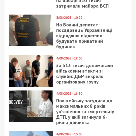
на хабарі $10 тисяч
затримали майора ВСП
5/08/2026 - 10:29
На Волині депутат-
посадовець Укрзалізниці
відряджав підлеглих
будувати приватний
будинок
4/08/2026 - 18:00
За $13 тисяч допомагали
військовим втекти зі
служби: ДБР викрило
організовану групу
4/08/2026 - 16:30
Поліцейську засудили до
максимальних 8 років
ув’язнення за смертельну
ДТП, у якій загинула 6-
річна дівчинка
4/08/2026 - 15:00