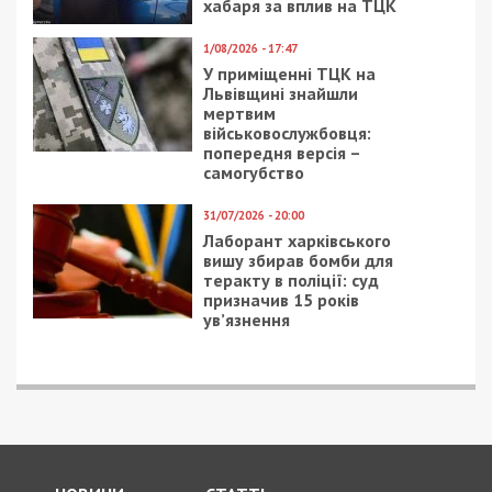
хабаря за вплив на ТЦК
1/08/2026 - 17:47
У приміщенні ТЦК на
Львівщині знайшли
мертвим
військовослужбовця:
попередня версія –
самогубство
31/07/2026 - 20:00
Лаборант харківського
вишу збирав бомби для
теракту в поліції: суд
призначив 15 років
ув’язнення