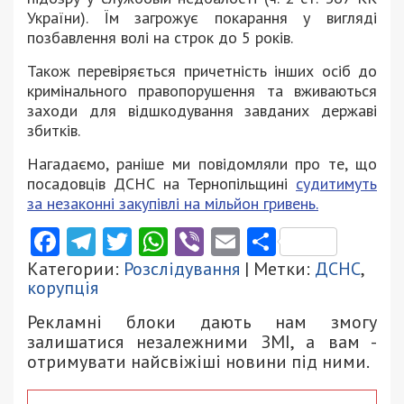
України). Їм загрожує покарання у вигляді
позбавлення волі на строк до 5 років.
Також перевіряється причетність інших осіб до
кримінального правопорушення та вживаються
заходи для відшкодування завданих державі
збитків.
Нагадаємо, раніше ми повідомляли про те, що
посадовців ДСНС на Тернопільщині
судитимуть
за незаконні закупівлі на мільйон гривень.
Facebook
Telegram
Twitter
WhatsApp
Viber
Email
Поділити
Категории:
Розслідування
| Метки:
ДСНС
,
корупція
Рекламні блоки дають нам змогу
залишатися незалежними ЗМІ, а вам -
отримувати найсвіжіші новини під ними.