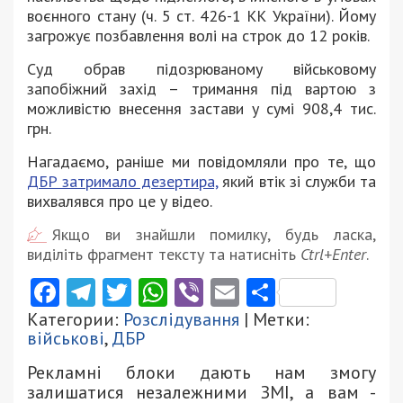
воєнного стану (ч. 5 ст. 426-1 КК України). Йому
загрожує позбавлення волі на строк до 12 років.
Суд обрав підозрюваному військовому
запобіжний захід – тримання під вартою з
можливістю внесення застави у сумі 908,4 тис.
грн.
Нагадаємо, раніше ми повідомляли про те, що
ДБР затримало дезертира,
який втік зі служби та
вихвалявся про це у відео.
Якщо ви знайшли помилку, будь ласка,
виділіть фрагмент тексту та натисніть
Ctrl+Enter
.
Facebook
Telegram
Twitter
WhatsApp
Viber
Email
Поділити
Категории:
Розслідування
| Метки:
військові
,
ДБР
Рекламні блоки дають нам змогу
залишатися незалежними ЗМІ, а вам -