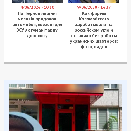
4/06/2026 - 10:30
9/06/2020 - 16:37
На Тернопільщині
Как фирмы
чоловік продавав
Коломойского
автомобілі, ввезені для
зарабатывали на
ЗСУ як гуманітарну
российском угле и
допомогу
оставили без работы
украинских шахтеров:
фото, видео