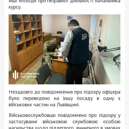
інші епізоди протиправної діяльності начальника
курсу.
Незадовго до повідомлення про підозру офіцера
було переведено на іншу посаду в одну з
військових частин на Львівщині.
Військовослужбовцю повідомлено про підозру у
застосуванні військовою службовою особою
насильства щодо підлеглого, вчиненого в умовах