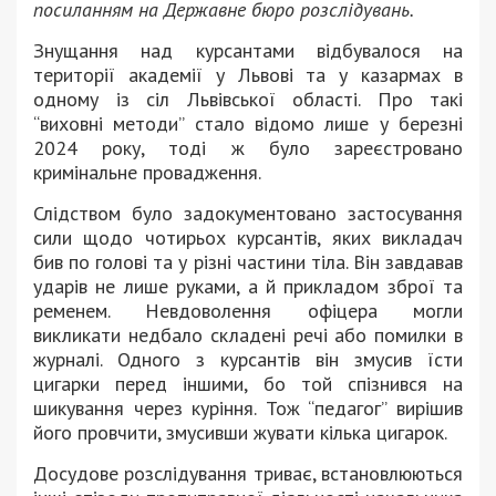
посиланням на Державне бюро розслідувань.
Знущання над курсантами відбувалося на
території академії у Львові та у казармах в
одному із сіл Львівської області. Про такі
“виховні методи” стало відомо лише у березні
2024 року, тоді ж було зареєстровано
кримінальне провадження.
Слідством було задокументовано застосування
сили щодо чотирьох курсантів, яких викладач
бив по голові та у різні частини тіла. Він завдавав
ударів не лише руками, а й прикладом зброї та
ременем. Невдоволення офіцера могли
викликати недбало складені речі або помилки в
журналі. Одного з курсантів він змусив їсти
цигарки перед іншими, бо той спізнився на
шикування через куріння. Тож “педагог” вирішив
його провчити, змусивши жувати кілька цигарок.
Досудове розслідування триває, встановлюються