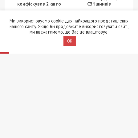
конфіскував 2 авто
СЗЧшників
Ми використовуємо cookie для найкращого представлення
нашого сайту. Якщо Ви продовжите використовувати сайт,
ми вважатимемо, що Вас це влаштовує.
OK
11/01/2025 - 10:30
7/03/2025 - 16:30
СБУ викрила
Поліція
посадовців, які
Дніпропетровщини
допомагали рф
знешкодила
обходити санкції
організацію
наркоторгівців «Біле
братерство»