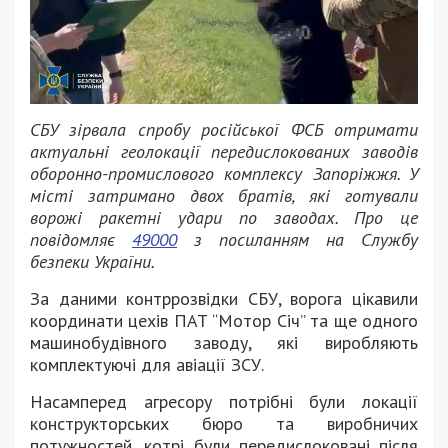
СБУ зірвала спробу російської ФСБ отримати
актуальні геолокації передислокованих заводів
оборонно-промислового комплексу Запоріжжя. У
місті затримано двох братів, які готували
ворожі ракетні удари по заводах. Про це
повідомляє
49000
з посиланням на Службу
безпеки України.
За даними контррозвідки СБУ, ворога цікавили
координати цехів ПАТ “Мотор Січ” та ще одного
машинобудівного заводу, які виробляють
комплектуючі для авіації ЗСУ.
Насамперед агресору потрібні були локації
конструкторських бюро та виробничих
потужностей, котрі були передислоковані після