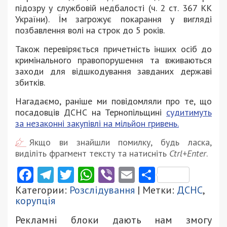
підозру у службовій недбалості (ч. 2 ст. 367 КК
України). Їм загрожує покарання у вигляді
позбавлення волі на строк до 5 років.
Також перевіряється причетність інших осіб до
кримінального правопорушення та вживаються
заходи для відшкодування завданих державі
збитків.
Нагадаємо, раніше ми повідомляли про те, що
посадовців ДСНС на Тернопільщині
судитимуть
за незаконні закупівлі на мільйон гривень.
Якщо ви знайшли помилку, будь ласка,
виділіть фрагмент тексту та натисніть
Ctrl+Enter
.
Facebook
Telegram
Twitter
WhatsApp
Viber
Email
Поділити
Категории:
Розслідування
| Метки:
ДСНС
,
корупція
Рекламні блоки дають нам змогу