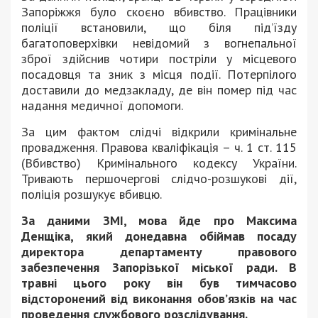
Запоріжжя було скоєно вбивство. Працівники
поліції встановили, що біля підʼїзду
багатоповерхівки невідомий з вогнепальної
зброї здійснив чотири постріли у місцевого
посадовця та зник з місця події. Потерпілого
доставили до медзакладу, де він помер під час
надання медичної допомоги.
За цим фактом слідчі відкрили кримінальне
провадження. Правова кваліфікація – ч. 1 ст. 115
(Вбивство) Кримінального кодексу України.
Тривають першочергові слідчо-розшукові дії,
поліція розшукує вбивцю.
За даними ЗМІ, мова йде про Максима
Денщіка, який донедавна обіймав посаду
директора департаменту правового
забезпечення Запорізької міської ради. В
травні цього року він був тимчасово
відсторонений від виконання обов’язків на час
проведення службового розслідування.