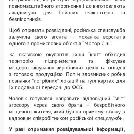
повномасштабного вторгнення і де виготовляють
авіадвигуни для бойових гелікоптерів та
безпілотників.
Щоб отримати розвіддані, російська спецслужба
залучила свого агента – механіка верстатів
одного з промислових об’єктів “Мотор Січі”.
За вказівкою окупантів їхній “кріт” обходив
територію підприємства та фіксував
місцерозташування виробничих цехів та складів
з готовою продукцією. Потім зловмисник робив
позначки “потрібних” локацій на гугл-картах для
їх подальшої передачі до ФСБ.
Чоловік готувався направити відповідний “звіт”
агресору через свого брата – безробітного
місцевого жителя, який був на прямому зв’язку з
кадровим співробітником російської спецслужби.
У разі отримання розвідувальної інформації,