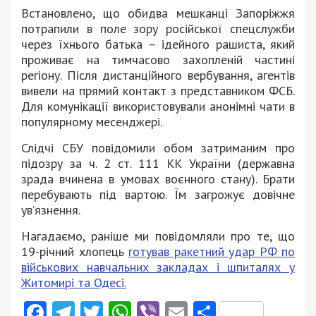
Встановлено, що обидва мешканці Запоріжжя
потрапили в поле зору російської спецслужби
через їхнього батька – ідейного рашиста, який
проживає на тимчасово захопленій частині
регіону. Після дистанційного вербування, агентів
вивели на прямий контакт з представником ФСБ.
Для комунікації використовували анонімні чати в
популярному месенджері.
Слідчі СБУ повідомили обом затриманим про
підозру за ч. 2 ст. 111 КК України (державна
зрада вчинена в умовах воєнного стану). Брати
перебувають під вартою. Їм загрожує довічне
ув’язнення.
Нагадаємо, раніше ми повідомляли про те, що
19-річний хлопець
готував ракетний удар РФ по
військових навчальних закладах і шпиталях у
Житомирі та Одесі.
Facebook
Telegram
Twitter
WhatsApp
Viber
Email
Поділити