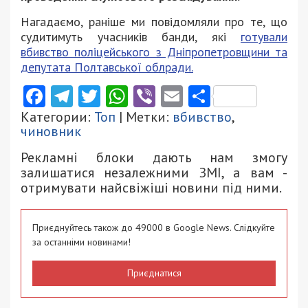
Нагадаємо, раніше ми повідомляли про те, що
судитимуть учасників банди, які
готували
вбивство поліцейського з Дніпропетровщини та
депутата Полтавської облради.
Facebook
Telegram
Twitter
WhatsApp
Viber
Email
Поділити
Категории:
Топ
| Метки:
вбивство
,
чиновник
Рекламні блоки дають нам змогу
залишатися незалежними ЗМІ, а вам -
отримувати найсвіжіші новини під ними.
Приєднуйтесь також до 49000 в Google News. Слідкуйте
за останніми новинами!
Приєднатися