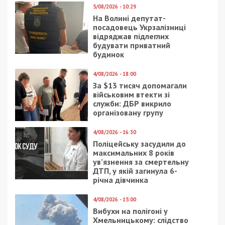
5/08/2026 - 10:29
На Волині депутат-
посадовець Укрзалізниці
відряджав підлеглих
будувати приватний
будинок
4/08/2026 - 18:00
За $13 тисяч допомагали
військовим втекти зі
служби: ДБР викрило
організовану групу
4/08/2026 - 16:30
Поліцейську засудили до
максимальних 8 років
ув’язнення за смертельну
ДТП, у якій загинула 6-
річна дівчинка
4/08/2026 - 15:00
Вибухи на полігоні у
Хмельницькому: слідство