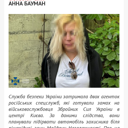
АННА БАУМАН
Служба безпеки України затримала двох агенток
російських спецслужб, які готували замах на
військовослужбовця Збройних Сил України в
центрі Києва. За даними слідства, вони
планували підірвати автомобіль захисника біля
пішохідної зони Майдану Незалежності. Про це