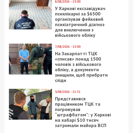
8/08/2026 - 15:00
У Харкові ексзавідувач
психлікарні за $6500
організував фейковий
психіатричний діагноз
для виключення з
військового обліку
7/08/2026 - 15:00
На Закарпатті ТЦК
«списав» понад 1500
чоловік з військового
обліку, а документи
знищили, щоб прибрати
сліди
5/08/2026 - 21:31
Представився
працівником ТЦК та
погрожував
“штрафбатом”: у Харкові
на хабарі $10 тисяч
затримали майора ВСП