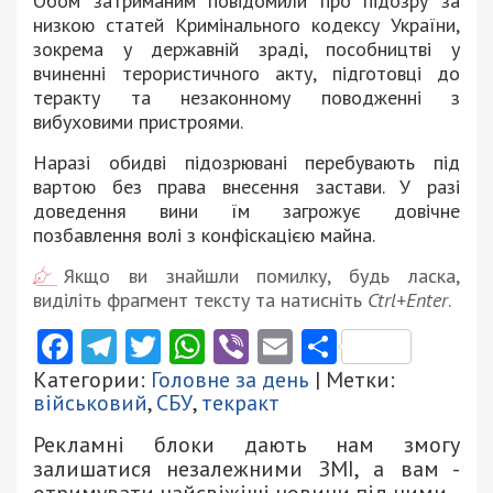
Обом затриманим повідомили про підозру за
низкою статей Кримінального кодексу України,
зокрема у державній зраді, пособництві у
вчиненні терористичного акту, підготовці до
теракту та незаконному поводженні з
вибуховими пристроями.
Наразі обидві підозрювані перебувають під
вартою без права внесення застави. У разі
доведення вини їм загрожує довічне
позбавлення волі з конфіскацією майна.
Якщо ви знайшли помилку, будь ласка,
виділіть фрагмент тексту та натисніть
Ctrl+Enter
.
Facebook
Telegram
Twitter
WhatsApp
Viber
Email
Поділити
Категории:
Головне за день
| Метки:
військовий
,
СБУ
,
текракт
Рекламні блоки дають нам змогу
залишатися незалежними ЗМІ, а вам -