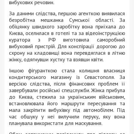
вибухових речовин.
За даними слідства, першою агенткою виявилася
безробітна мешканка Сумської області. За
обіцянку швидкого заробітку вона приїхала до
Києва, оселилася в готелі та за відеоінструкцією
куратора з РФ виготовила саморобний
вибуховий пристрій. Для конспірації дорогою до
схрону на кладовищі вона перевдяглася в літню
жінку, одягнувши хустку та взявши квіти.
Іншою фігуранткою стала колишня власниця
кондитерського магазину із Севастополя. За
версією слідства, після фінансових проблем її
завербували російські спецслужби. Жінка прибула
до Києва, стежила за українським військовим,
встановлювала його маршрути пересування та
мала закріпити вибухівку під автомобілем. Під
час обшуку у неї вилучили перуку, яку вона
планувала використати для маскування.