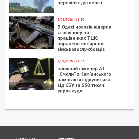
перевіряє дві версії
3/08/2026 - 13:30
В Одесі чоловік відкрив
стрілянину по
працівниках ТЦК:
поранено чотирьох
військовослужбовців
2/08/2026 - 21:02
Головний інженер АТ
“Смоли” з Кам’янського
намагався відкупитися
від СБУ за $50 тисяч:
вирок суду