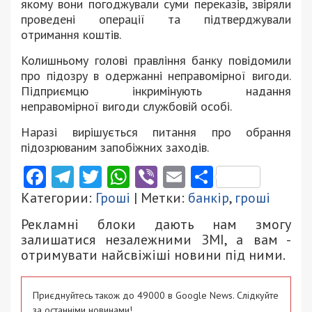
якому вони погоджували суми переказів, звіряли
проведені операції та підтверджували
отримання коштів.
Колишньому голові правління банку повідомили
про підозру в одержанні неправомірної вигоди.
Підприємцю інкримінують надання
неправомірної вигоди службовій особі.
Наразі вирішується питання про обрання
підозрюваним запобіжних заходів.
Facebook
Telegram
Twitter
WhatsApp
Viber
Email
Поділити
Категории:
Гроші
| Метки:
банкір
,
гроші
Рекламні блоки дають нам змогу
залишатися незалежними ЗМІ, а вам -
отримувати найсвіжіші новини під ними.
Приєднуйтесь також до 49000 в Google News. Слідкуйте
за останніми новинами!