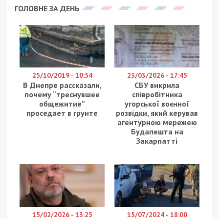
ГОЛОВНЕ ЗА ДЕНЬ
25/10/2019 - 10:54
23/03/2026 - 17:45
В Днепре рассказали,
СБУ викрила
почему “треснувшее
співробітника
общежитие”
угорської воєнної
проседает в грунте
розвідки, який керував
агентурною мережею
Будапешта на
Закарпатті
15/02/2026 - 13:25
15/07/2024 - 18:00