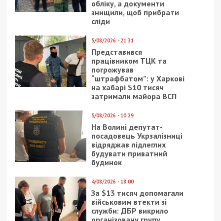
обліку, а документи
знищили, щоб прибрати
сліди
5/08/2026 - 21:31
Представився
працівником ТЦК та
погрожував
“штрафбатом”: у Харкові
на хабарі $10 тисяч
затримали майора ВСП
5/08/2026 - 10:29
На Волині депутат-
посадовець Укрзалізниці
відряджав підлеглих
будувати приватний
будинок
4/08/2026 - 18:00
За $13 тисяч допомагали
військовим втекти зі
служби: ДБР викрило
організовану групу