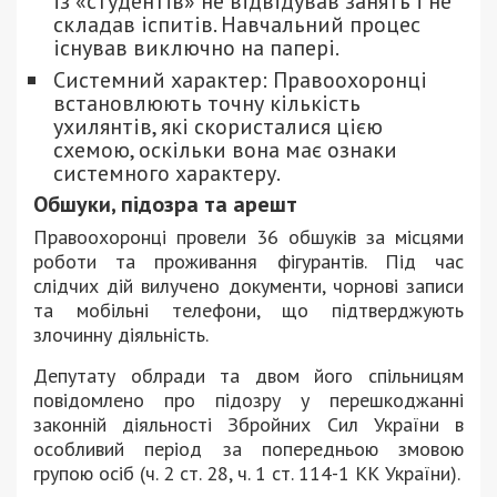
із «студентів» не відвідував занять і не
складав іспитів. Навчальний процес
існував виключно на папері.
Системний характер: Правоохоронці
встановлюють точну кількість
ухилянтів, які скористалися цією
схемою, оскільки вона має ознаки
системного характеру.
Обшуки, підозра та арешт
Правоохоронці провели 36 обшуків за місцями
роботи та проживання фігурантів. Під час
слідчих дій вилучено документи, чорнові записи
та мобільні телефони, що підтверджують
злочинну діяльність.
Депутату облради та двом його спільницям
повідомлено про підозру у перешкоджанні
законній діяльності Збройних Сил України в
особливий період за попередньою змовою
групою осіб (ч. 2 ст. 28, ч. 1 ст. 114-1 КК України).