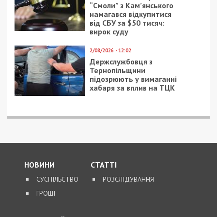
“Смоли” з Кам’янського
намагався відкупитися
від СБУ за $50 тисяч:
вирок суду
2/08/2026 - 12:02
Держслужбовця з
Тернопільщини
підозрюють у вимаганні
хабаря за вплив на ТЦК
НОВИНИ
СТАТТІ
СУСПІЛЬСТВО
РОЗСЛІДУВАННЯ
ГРОШІ