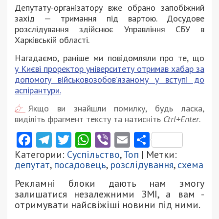
Депутату-організатору вже обрано запобіжний
захід — тримання під вартою. Досудове
розслідування здійснює Управління СБУ в
Харківській області.
Нагадаємо, раніше ми повідомляли про те, що
у Києві проректор університету отримав хабар за
допомогу військовозобов’язаному у вступі до
аспірантури.
Якщо ви знайшли помилку, будь ласка,
виділіть фрагмент тексту та натисніть
Ctrl+Enter
.
Facebook
Telegram
Twitter
WhatsApp
Viber
Email
Поділити
Категории:
Суспільство
,
Топ
| Метки:
депутат
,
посадовець
,
розслідування
,
схема
Рекламні блоки дають нам змогу
залишатися незалежними ЗМІ, а вам -
отримувати найсвіжіші новини під ними.