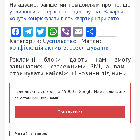
Нагадаємо, раніше ми повідомляли про те, що
у чиновника сервісного центру на Закарпатті
хочуть конфіскувати п’ять квартир і три авто.
Facebook
Telegram
Twitter
WhatsApp
Viber
Email
Поділити
Категории:
Суспільство
| Метки:
конфіскація активів
,
розслідування
Рекламні блоки дають нам змогу
залишатися незалежними ЗМІ, а вам -
отримувати найсвіжіші новини під ними.
Приєднуйтесь також до 49000 в Google News. Слідкуйте
за останніми новинами!
Приєднатися
Читайте також