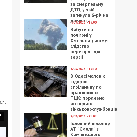
за смертельну
ДТП, у якій
загинула 6-річна
дівчинка
4/08/2026 - 15:00
Вибухи на
полігоні у
Хмельницькому:
слідство
перевіряє дві
версії
3/08/2026 - 13:30
В Одесі чоловік
відкрив
стрілянину по
працівниках
ТЦК: поранено
er
.
чотирьох
військовослужбовців
2/08/2026 - 21:02
Головний інженер
АТ “Смоли” з
Кам’янського