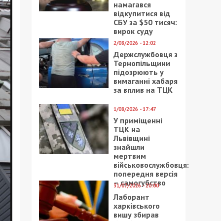
намагався
відкупитися від
СБУ за $50 тисяч:
вирок суду
2/08/2026 - 12:02
Держслужбовця з
Тернопільщини
підозрюють у
вимаганні хабаря
за вплив на ТЦК
1/08/2026 - 17:47
У приміщенні
ТЦК на
Львівщині
знайшли
мертвим
військовослужбовця:
попередня версія
– самогубство
31/07/2026 - 20:00
Лаборант
харківського
вишу збирав