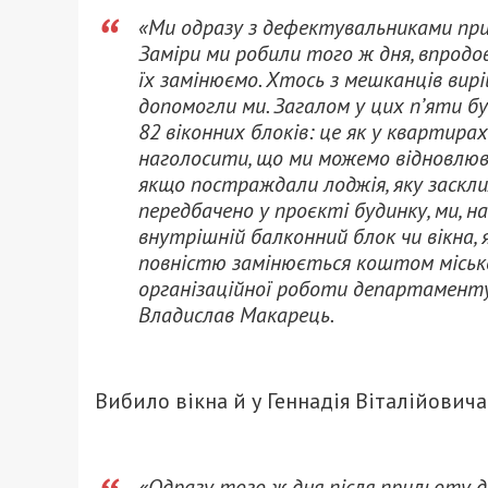
«Ми одразу з дефектувальниками при
Заміри ми робили того ж дня, впродо
їх замінюємо. Хтось з мешканців вир
допомогли ми. Загалом у цих п’яти б
82 віконних блоків: це як у квартирах
наголосити, що ми можемо відновлюв
якщо постраждали лоджія, яку заскли
передбачено у проєкті будинку, ми, н
внутрішній балконний блок чи вікна,
повністю замінюється коштом міської
організаційної роботи департаменту
Владислав Макарець.
Вибило вікна й у Геннадія Віталійовича
«Одразу того ж дня після прильоту д