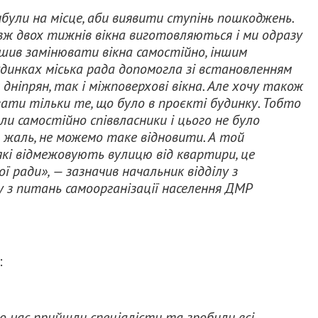
були на місце, аби виявити ступінь пошкоджень.
вж двох тижнів вікна виготовляються і ми одразу
ішив замінювати вікна самостійно, іншим
удинках міська рада допомогла зі встановленням
 дніпрян, так і міжповерхові вікна. Але хочу також
ати тільки те, що було в проєкті будинку. Тобто
ли самостійно співвласники і цього не було
а жаль, не можемо таке відновити. А той
 які відмежовують вулицю від квартири, це
 ради», — зазначив начальник відділу з
 з питань самоорганізації населення ДМР
:
о нас прийшли спеціалісти та зробили всі