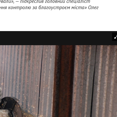
али», — підкреслив головний спеціаліст
ння контролю за благоустроєм міста» Олег