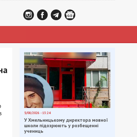
на
ю
в
5/08/2026 - 13:24
У Хмельницькому директора мовної
школи підозрюють у розбещенні
учениць