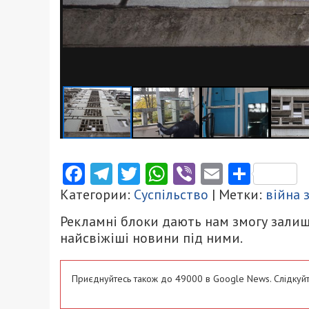
Facebook
Telegram
Twitter
WhatsApp
Viber
Email
Поділ
Категории:
Суспільство
| Метки:
війна 
Рекламні блоки дають нам змогу залиш
найсвіжіші новини під ними.
Приєднуйтесь також до 49000 в Google News. Слідкуйт