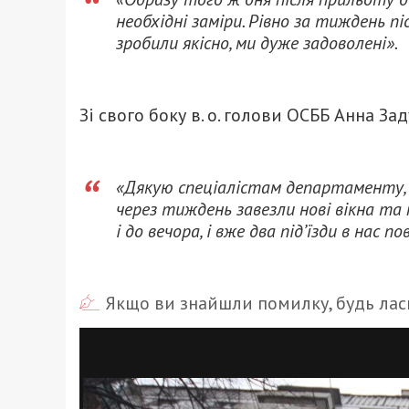
необхідні заміри. Рівно за тиждень п
зробили якісно, ми дуже задоволені».
Зі свого боку в. о. голови ОСББ Анна За
«Дякую спеціалістам департаменту, б
через тиждень завезли нові вікна т
і до вечора, і вже два під’їзди в нас 
Якщо ви знайшли помилку, будь ласк