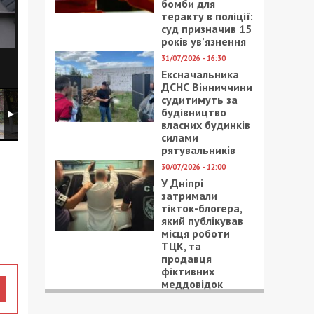
бомби для
теракту в поліції:
суд призначив 15
років ув’язнення
31/07/2026 - 16:30
Ексначальника
ДСНС Вінниччини
судитимуть за
будівництво
власних будинків
силами
рятувальників
30/07/2026 - 12:00
У Дніпрі
затримали
тікток-блогера,
який публікував
місця роботи
ТЦК, та
продавця
фіктивних
меддовідок