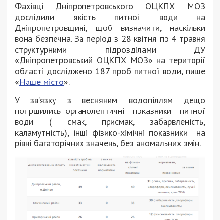
Фахівці Дніпропетровського ОЦКПХ МОЗ
дослідили якість питної води на
Дніпропетровщині, щоб визначити, наскільки
вона безпечна. За період з 28 квітня по 4 травня
структурними підрозділами ДУ
«Дніпропетровський ОЦКПХ МОЗ» на території
області досліджено 187 проб питної води, пише
«
Наше місто
».
У зв’язку з весняним водопіллям дещо
погіршились органолептичні показники питної
води ( смак, присмак, забарвленість,
каламутність), інші фізико-хімічні показники на
рівні багаторічних значень, без аномальних змін.