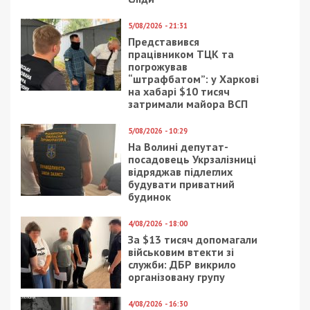
5/08/2026 - 21:31
Представився
працівником ТЦК та
погрожував
“штрафбатом”: у Харкові
на хабарі $10 тисяч
затримали майора ВСП
5/08/2026 - 10:29
На Волині депутат-
посадовець Укрзалізниці
відряджав підлеглих
будувати приватний
будинок
4/08/2026 - 18:00
За $13 тисяч допомагали
військовим втекти зі
служби: ДБР викрило
організовану групу
4/08/2026 - 16:30