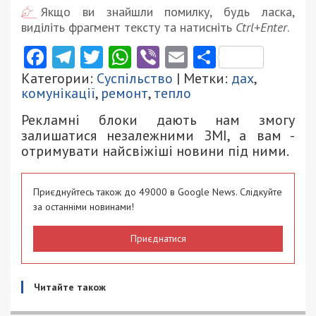
Якщо ви знайшли помилку, будь ласка,
виділіть фрагмент тексту та натисніть
Ctrl+Enter
.
Facebook
Telegram
Twitter
WhatsApp
Viber
Email
Поділити
Категории:
Суспільство
| Метки:
дах
,
комунікації
,
ремонт
,
тепло
Рекламні блоки дають нам змогу
залишатися незалежними ЗМІ, а вам -
отримувати найсвіжіші новини під ними.
Приєднуйтесь також до 49000 в Google News. Слідкуйте
за останніми новинами!
Приєднатися
Читайте також