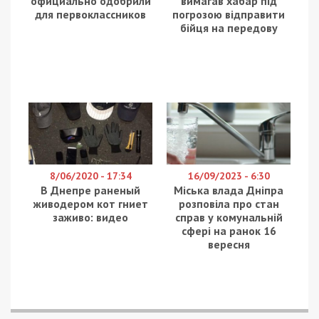
официально одобрили
вимагав хабар під
для первоклассников
погрозою відправити
бійця на передову
8/06/2020 - 17:34
16/09/2023 - 6:30
В Днепре раненый
Міська влада Дніпра
живодером кот гниет
розповіла про стан
заживо: видео
справ у комунальній
сфері на ранок 16
вересня