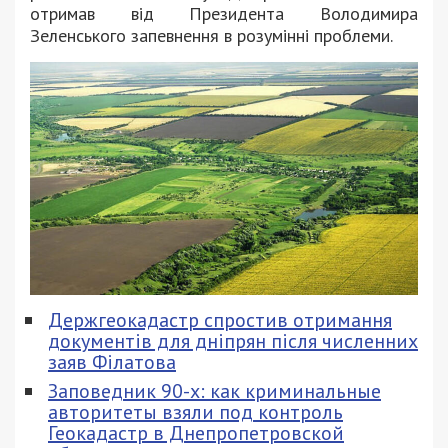
отримав від Президента Володимира
Зеленського запевнення в розумінні проблеми.
Держгеокадастр спростив отримання
документів для дніпрян після численних
заяв Філатова
Заповедник 90-х: как криминальные
авторитеты взяли под контроль
Геокадастр в Днепропетровской