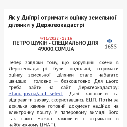
Як у Дніпрі отримати оцінку земельної
ділянки у Держгеокадастрі
4/11/2022 - 12:16
ПЕТРО ЩУКІН - СПЕЦИАЛЬНО ДЛЯ
1655
49000.COM.UA
Тепер завдяки тому, що корупційні схеми в
Держгеокадастрі були подолані, отримати
оцінку земельної ділянки стало набагато
швидше і головне — безкоштовно. Для цього
треба зайти на сайт Держгеокадастру:
e.land.gov.ua/auth_select
. Далі заповнити та
відправити заявку, скориставшись ЕЦП. Потім за
декілька хвилин готовий документ надійде на
електронну пошту. У паперовому вигляді його
так само можна замовити і отримати в
найближчому ЦНАПі.