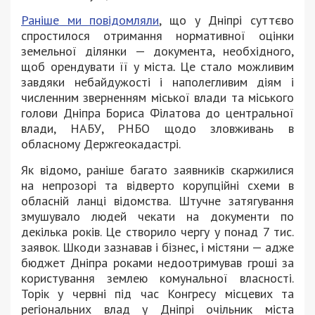
Раніше ми повідомляли
, що у Дніпрі суттєво
спростилося отримання нормативної оцінки
земельної ділянки — документа, необхідного,
щоб орендувати її у міста
.
Це стало можливим
завдяки небайдужості і наполегливим діям і
численним зверненням міської влади та міського
голови Дніпра Бориса Філатова до центральної
влади, НАБУ, РНБО щодо зловживань в
обласному Держгеокадастрі.
Як відомо, раніше багато заявників скаржилися
на непрозорі та відверто корупційні схеми в
обласній ланці відомства. Штучне затягування
змушувало людей чекати на документи по
декілька років. Це створило чергу у понад 7 тис.
заявок. Шкоди зазнавав і бізнес, і містяни — адже
бюджет Дніпра роками недоотримував гроші за
користування землею комунальної власності.
Торік у червні під час Конгресу місцевих та
регіональних влад у Дніпрі очільник міста