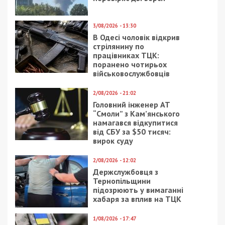
3/08/2026 - 13:30
В Одесі чоловік відкрив
стрілянину по
працівниках ТЦК:
поранено чотирьох
військовослужбовців
2/08/2026 - 21:02
Головний інженер АТ
“Смоли” з Кам’янського
намагався відкупитися
від СБУ за $50 тисяч:
вирок суду
2/08/2026 - 12:02
Держслужбовця з
Тернопільщини
підозрюють у вимаганні
хабаря за вплив на ТЦК
1/08/2026 - 17:47