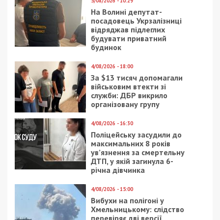
5/08/2026 - 10:29
На Волині депутат-
посадовець Укрзалізниці
відряджав підлеглих
будувати приватний
будинок
4/08/2026 - 18:00
За $13 тисяч допомагали
військовим втекти зі
служби: ДБР викрило
організовану групу
4/08/2026 - 16:30
Поліцейську засудили до
максимальних 8 років
ув’язнення за смертельну
ДТП, у якій загинула 6-
річна дівчинка
4/08/2026 - 15:00
Вибухи на полігоні у
Хмельницькому: слідство
перевіряє дві версії