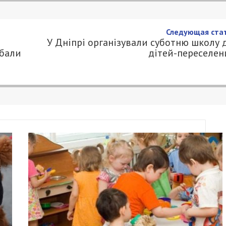
навичками медикам
і бали під час атестації
1
.COM.UA
компетентності медичних працівників МОЗ внес
 лікарів. Зміни передбачають нарахування
 підвищення рівня володіння цифровими
ми. Про це
повідомили
в Міністерстві охорони
ьність, зобов’язані щороку проходити атестаційн
я підтверджувати щонайменше 50 балів.
итань цифрових навичок, які не стосуються
але є частиною кваліфікаційних вимог,
р вагомий вплив на результат атестації має не