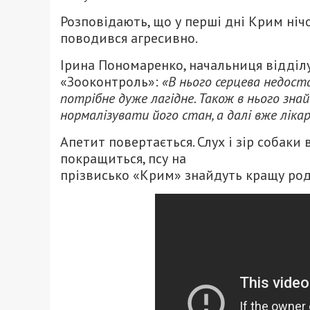
Розповідають, що у перші дні Крим нічог
поводився агресивно.
Ірина Пономаренко, начальниця відділ
«Зооконтроль»:
«В нього серцева недоста
потрібне дуже лагідне. Також в нього зна
нормалізувати його стан, а далі вже ліка
Апетит повертається. Слух і зір собаки 
покращиться, псу на
прізвисько «Крим» знайдуть кращу род