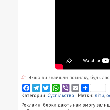
Якщо ви знайшли помилку, будь ласк
Facebook
Telegram
Twitter
WhatsApp
Viber
Email
Поділ
Категории:
Суспільство
| Метки:
діти
,
о
Рекламні блоки дають нам змогу залиш