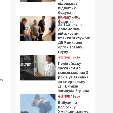
відряджав
підлеглих
будувати
приватний
4/08/2026 - 18:00
будинок
За $13 тисяч
допомагали
військовим
втекти зі служби:
ДБР викрило
організовану
групу
4/08/2026 - 16:30
Поліцейську
засудили до
максимальних 8
років ув’язнення
er
.
за смертельну
ДТП, у якій
загинула 6-річна
дівчинка
4/08/2026 - 15:00
Вибухи на
полігоні у
Хмельницькому: