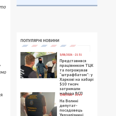
сто
ПОПУЛЯРНІ НОВИНИ
5/08/2026 - 21:31
Представився
у
працівником ТЦК
та погрожував
имо
“штрафбатом”: у
Харкові на хабарі
$10 тисяч
затримали
майора ВСП
тя
5/08/2026 - 10:29
На Волині
депутат-
посадовець
Укрзалізниці