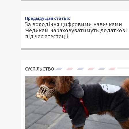
За володіння цифровими 
нараховуватимуть додатков
3/10/2022 - 13:50
ПЕТРО ЩУКІН - СПЕЦИАЛЬНО ДЛЯ 49000
Для стимулювання розвитку цифрової 
зміни до Порядку проведення атестації
додаткових балів під час атестації за
компетенціями медичними працівника
здоров’я України.
Лікарі, які здійснюють професійну діял
комісію і за результатами проходженн
Раніше за освітні заходи, зокрема, з п
відповідної лікарської спеціальності, 
нараховувалося максимум 8 балів. Тепе