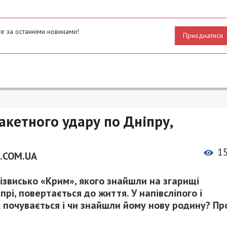
е за останніми новинами!
Приєднатися
ракетного удару по Дніпру,
1
.COM.UA
різвисько «Крим», якого знайшли на згарищі
і, повертається до життя. У напівсліпого і
к почувається і чи знайшли йому нову родину? Пр