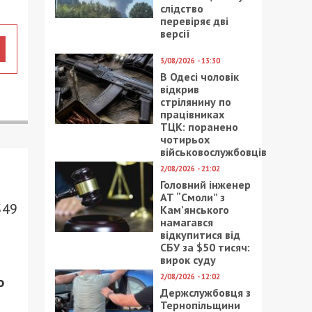
слідство
перевіряє дві
версії
3/08/2026 - 13:30
В Одесі чоловік
відкрив
стрілянину по
працівниках
ТЦК: поранено
чотирьох
військовослужбовців
2/08/2026 - 21:02
Головний інженер
АТ “Смоли” з
549
Кам’янського
намагався
відкупитися від
СБУ за $50 тисяч:
вирок суду
2/08/2026 - 12:02
о
Держслужбовця з
Тернопільщини