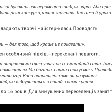
різні бувають експерименти іноді, як зараз. Або про
ть різні конкурси, цікаві заняття. Так само й уроки
кладають творчі майстер-класи. Проводять
ти — для того, щоб краще це показати».
ен особливий підхід, – переконані педагоги.
 направляємо свою увагу на їх емоційний стан. Том
помагати їм. Ми багато з ними спілкуємось. Провод
гато ігор. Вони направлені саме на розуміння
ій, які відбуваються в нашій з вами країні».
6 до 16 років. Для вимушених переселенців занят