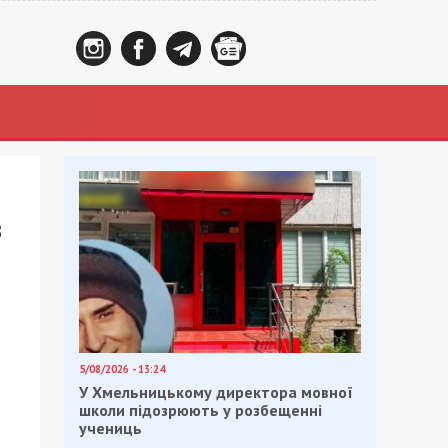
в
5/08/2026 - 13:24
У Хмельницькому директора мовної
школи підозрюють у розбещенні
учениць