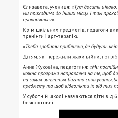
Єлизавета, учениця:
«Тут досить цікаво, 
ми приходимо до інших місць і там проходя
проводяться».
Крім шкільних предметів, педагоги ви
тренінги і арт-терапію.
«Треба зробити приблизно, де будуть кві
Дітям, які пережили жахи війни, потріб
Анна Жуковіна, педагогиня:
«Ми постійно
кожна програма направлена на те, щоб до
на самих заняттях багато спілкування, ба
предмету та щоб відволікти їх від тих под
У суботній школі навчаються діти від 
безкоштовні.