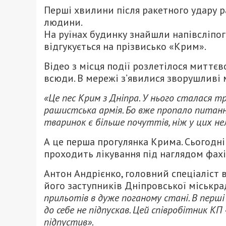
Перші хвилини після ракетного удару ра
людини.
На руїнах будинку знайшли напівсліпог
відгукується на прізвисько «Крим».
Відео з місця події розлетілося миттєво
всюди. В мережі з’явилися зворушливі
«Це пес Крим з Дніпра. У нього сталася тр
рашистська армія.
Бо вже пропало питан
тваринок є більше почуттів, ніж у цих н
А це перша прогулянка Крима. Сьогодні 
проходить лікування під наглядом фах
Антон Андрієнко, головний спеціаліст в
його заступників Дніпровської міськр
прильотів в дуже поганому стані. В перші д
до себе не підпускав. Цей співробітник КП
підпустив».