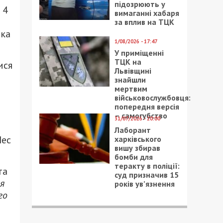
підозрюють у
 4
вимаганні хабаря
за вплив на ТЦК
ака
1/08/2026 - 17:47
У приміщенні
ТЦК на
ися
Львівщині
знайшли
мертвим
військовослужбовця:
попередня версія
– самогубство
31/07/2026 - 20:00
Лаборант
Пес
харківського
вишу збирав
бомби для
теракту в поліції:
та
суд призначив 15
я
років ув’язнення
го