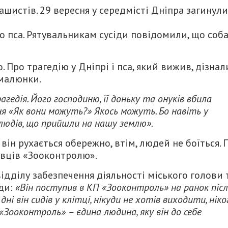
шистів. 29 вересня у середмісті Дніпра загинули
о пса. Рятувальникам сусіди повідомили, що соб
. Про трагедію у Дніпрі і пса, який вижив, дізнал
 малюнки.
агедія. Його господиню, її доньку та онуків вбила
ня «Як вони можуть?»
Якось можуть. Бо навіть у
елюдів, що прийшли на нашу землю».
він рухається обережно, втім, людей не боїться. 
івців «Зооконтролю».
ідділу забезпечення діяльності міського голови 
ади:
«Він поступив в КП «Зооконтроль» на ранок післ
ні він сидів у клітці, нікуди не хотів виходити, ніко
 «Зооконтроль» – єдина людина, яку він до себе