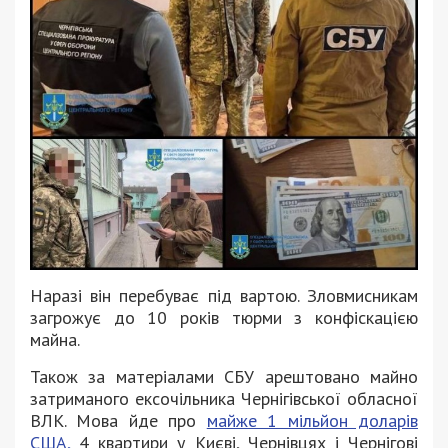
Наразі він перебуває під вартою. Зловмисникам
загрожує до 10 років тюрми з конфіскацією
майна.
Також за матеріалами СБУ арештовано майно
затриманого ексочільника Чернігівської обласної
ВЛК. Мова йде про
майже 1 мільйон доларів
США,
4 квартири у Києві, Чернівцях і Чернігові