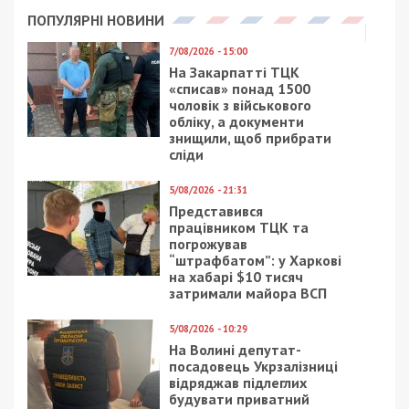
ПОПУЛЯРНІ НОВИНИ
7/08/2026 - 15:00
На Закарпатті ТЦК
«списав» понад 1500
чоловік з військового
обліку, а документи
знищили, щоб прибрати
сліди
5/08/2026 - 21:31
Представився
працівником ТЦК та
погрожував
“штрафбатом”: у Харкові
на хабарі $10 тисяч
затримали майора ВСП
5/08/2026 - 10:29
На Волині депутат-
посадовець Укрзалізниці
відряджав підлеглих
будувати приватний