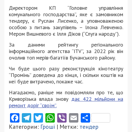
Директором КП “Головне управління
комунального господарства”, яке є замовником
тендеру, є Руслан Лисенко, а уповноваженою
особою з питань закупівель – Ілона Левченко.
Мером Вишневого є Ілля Діков (“Слуга народу”).
За даними рейтингу регіонального
інформаційного агентства “ITV”, за 2022 рік він
очолив топ мерів-багатіїв Бучанського району.
Чи буде цього разу реконструкція кінотеатру
“Промінь” доведена до кінця, і скільки коштів на
неї буде витрачено, покаже час.
Нагадаємо, раніше ми повідомляли про те, що
Криворізька влада знову
дає 422 мільйони на
ремонт доріг “своїм”.
Facebook
Telegram
Twitter
WhatsApp
Viber
Email
Поділити
Категории:
Гроші
| Метки:
тендер