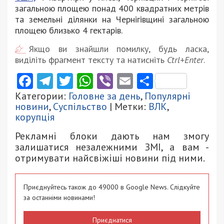
загальною площею понад 400 квадратних метрів
та земельні ділянки на Чернігівщині загальною
площею близько 4 гектарів.
Якщо ви знайшли помилку, будь ласка,
виділіть фрагмент тексту та натисніть
Ctrl+Enter
.
Facebook
Telegram
Twitter
WhatsApp
Viber
Email
Поділити
Категории:
Головне за день
,
Популярні
новини
,
Суспільство
| Метки:
ВЛК
,
корупція
Рекламні блоки дають нам змогу
залишатися незалежними ЗМІ, а вам -
отримувати найсвіжіші новини під ними.
Приєднуйтесь також до 49000 в Google News. Слідкуйте
за останніми новинами!
Приєднатися