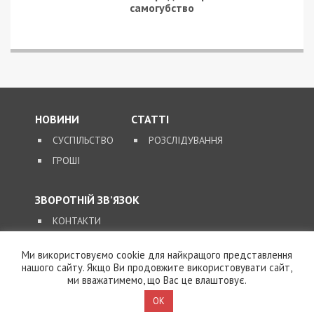
самогубство
НОВИНИ
СТАТТІ
СУСПІЛЬСТВО
РОЗСЛІДУВАННЯ
ГРОШІ
ЗВОРОТНІЙ ЗВ’ЯЗОК
КОНТАКТИ
Ми використовуємо cookie для найкращого представлення
SUPPORT@49000.COM.UA
нашого сайту. Якщо Ви продовжите використовувати сайт,
ми вважатимемо, що Вас це влаштовує.
© 2026, ВСІ ПРАВА ЗАХИЩЕНІ
49000.COM.UA
OK