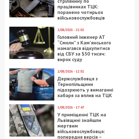
стрілянину по
працівниках ТЦК:
поранено чотирьох
військовослужбовців
2/08/2026 - 21:02
Головний інженер АТ
“Смоли” з Кам’янського
намагався відкупитися
від СБУ за $50 тисяч:
вирок суду
2/08/2026 - 12:02
Держслужбовця з
Тернопільщини
підозрюють у вимаганні
хабаря за вплив на ТЦК
1/08/2026 - 17:47
У приміщенні ТЦК на
Львівщині знайшли
мертвим
військовослужбовця:
попередня версія –