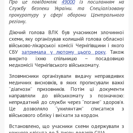
Про це повідомляє
49000
із посиланням на
Службу безпеки України. та Спеціалізовану
прокуратуру у сфері оборони Центрального
регіону.
Діючий голова ВЛК був учасником злочинної
схеми, яку організував колишній голова обласної
військово-лікарської комісії Чернігівщини і якого
СБУ
затримала у лютому цього року.
Також
викрито їхню спільницю – посадовицю
медкомісії Чернігівського військкомату.
Зловмисники організували видачу неправдивих
медичних висновків, в яких прописували важкі
“діагнози” призовників. Потім ці документи
направляли до військкомату з позначкою:
непридатний до служби через “погане” здоров’я.
Це дозволяло “ухилянтам” списатися з
військового обліку і виїхати за кордон.
Встановлено, що учасники схеми одержували з
кожного клієнта до 5 тисяч доларів США.