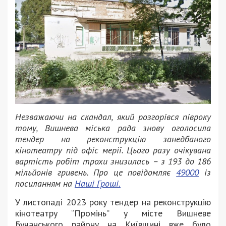
Незважаючи на скандал, який розгорівся півроку
тому, Вишнева міська рада знову оголосила
тендер на реконструкцію занедбаного
кінотеатру під офіс мерії. Цього разу очікувана
вартість робіт трохи знизилась – з 193 до 186
мільйонів гривень. Про це повідомляє
49000
із
посиланням на
Наші Гроші.
У листопаді 2023 року тендер на реконструкцію
кінотеатру “Промінь” у місте Вишневе
Бучанського району на Київщині вже було