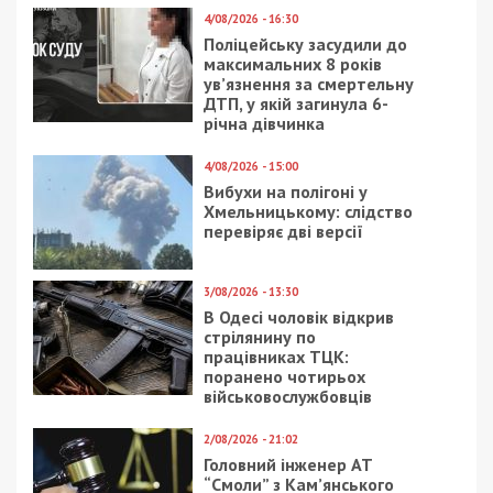
4/08/2026 - 16:30
Поліцейську засудили до
максимальних 8 років
ув’язнення за смертельну
ДТП, у якій загинула 6-
річна дівчинка
4/08/2026 - 15:00
Вибухи на полігоні у
Хмельницькому: слідство
перевіряє дві версії
3/08/2026 - 13:30
В Одесі чоловік відкрив
стрілянину по
працівниках ТЦК:
поранено чотирьох
військовослужбовців
2/08/2026 - 21:02
Головний інженер АТ
“Смоли” з Кам’янського