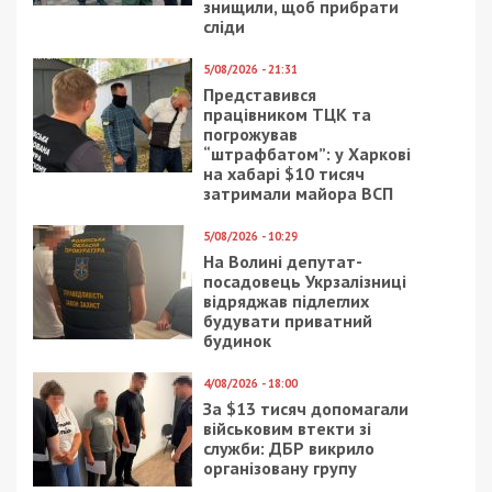
знищили, щоб прибрати
сліди
5/08/2026 - 21:31
Представився
працівником ТЦК та
погрожував
“штрафбатом”: у Харкові
на хабарі $10 тисяч
затримали майора ВСП
5/08/2026 - 10:29
На Волині депутат-
посадовець Укрзалізниці
відряджав підлеглих
будувати приватний
будинок
4/08/2026 - 18:00
За $13 тисяч допомагали
військовим втекти зі
служби: ДБР викрило
організовану групу