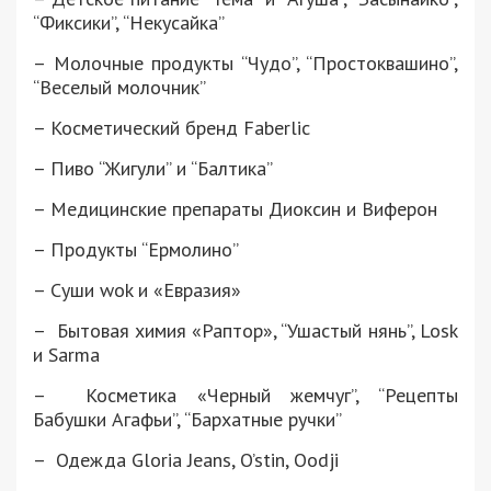
“Фиксики”, “Некусайка”
– Молочные продукты “Чудо”, “Простоквашино”,
“Веселый молочник”
– Косметический бренд Faberlic
– Пиво “Жигули” и “Балтика”
– Медицинские препараты Диоксин и Виферон
– Продукты “Ермолино”
– Суши wok и «Евразия»
– Бытовая химия «Раптор», “Ушастый нянь”, Losk
и Sarma
– Косметика «Черный жемчуг”, “Рецепты
Бабушки Агафьи”, “Бархатные ручки”
– Одежда Gloria Jeans, O’stin, Oodji