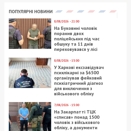
ПОПУЛЯРНІ НОВИНИ
8/08/2026 - 21:00
На Буковині чоловік
поранив двох
поліцейських під час
обшуку та 11 днів
переховувався у лісі
8/08/2026 - 15:00
У Харкові ексзавідувач
психлікарні за $6500
організував фейковий
психіатричний діагноз
для виключення з
військового обліку
7/08/2026 - 15:00
На Закарпатті ТЦК
«списав» понад 1500
чоловік з військового
обліку, а документи