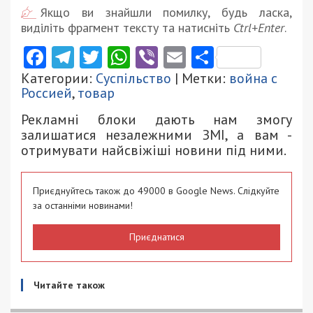
Якщо ви знайшли помилку, будь ласка,
виділіть фрагмент тексту та натисніть
Ctrl+Enter
.
Facebook
Telegram
Twitter
WhatsApp
Viber
Email
Поділити
Категории:
Суспільство
| Метки:
война с
Россией
,
товар
Рекламні блоки дають нам змогу
залишатися незалежними ЗМІ, а вам -
отримувати найсвіжіші новини під ними.
Приєднуйтесь також до 49000 в Google News. Слідкуйте
за останніми новинами!
Приєднатися
Читайте також