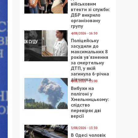
військовим
втекти зі служби:
ДБР викрило
організовану
групу
4/08/2026 - 16:30
Поліцейську
засудили до
максимальних 8
років ув’язнення
за смертельну
ДТП, у якій
загинула 6-річна
дівчинка
4/08/2026 - 15:00
Вибухи на
полігоні у
Хмельницькому:
слідство
перевіряє дві
версії
3/08/2026 - 13:30
В Одесі чоловік