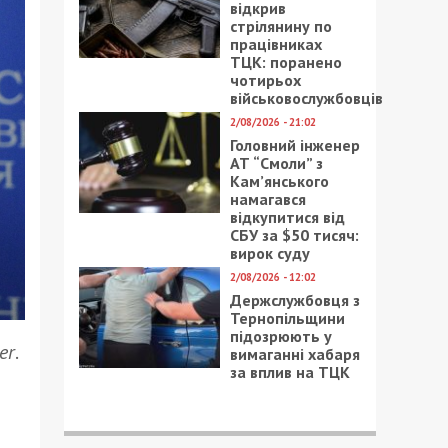
відкрив
стрілянину по
працівниках
ТЦК: поранено
чотирьох
військовослужбовців
2/08/2026 - 21:02
Головний інженер
АТ “Смоли” з
Кам’янського
намагався
відкупитися від
СБУ за $50 тисяч:
вирок суду
2/08/2026 - 12:02
Держслужбовця з
Тернопільщини
підозрюють у
er
.
вимаганні хабаря
за вплив на ТЦК