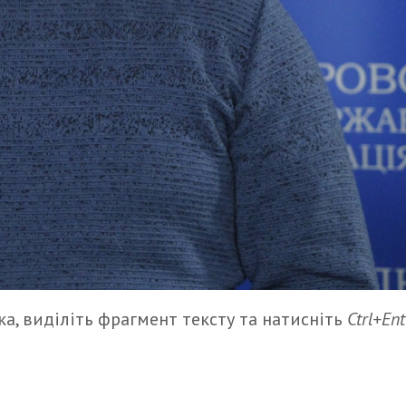
а, виділіть фрагмент тексту та натисніть
Ctrl+Ent
итися