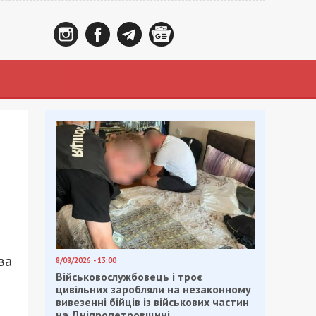
ва
8/08/2026 - 13:00
Військовослужбовець і троє
цивільних заробляли на незаконному
вивезенні бійців із військових частин
на Дніпропетровщині