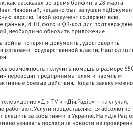
ак, как рассказал во время брифинга 28 марта
ван Начовный, недавно был запущен «єДокумент
жную версию. Такой документ содержит всю
 данные, ИНН, фото и QR-код для подтвержден
гой, необходимо обновить приложение.
за войны потеряли документы, удостоверить
ан органами государственной власти, Нацполици
он.
лась возможность получить помощь в размере 65
мки» переводят предпринимателям и наемным
 активные боевые действия. Подать заявку можно
елевидение «Дія TV и «Дія.Радіо» — на случай,
е работают. Услуги предоставляются абсолютно
 следить за событиями в Украине. На «Дія.Радіо
ативно узнавать последние новости из проверен