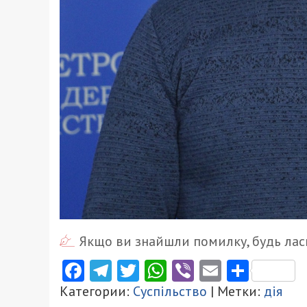
Якщо ви знайшли помилку, будь ласк
Facebook
Telegram
Twitter
WhatsApp
Viber
Email
Поділ
Категории:
Суспільство
| Метки:
дія