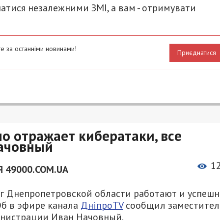
атися незалежними ЗМІ, а вам - отримувати
е за останніми новинами!
Приєднатися
 отражает кибератаки, все
ачовный
1
 49000.COM.UA
г Днепропетровской области работают и успешн
Об в эфире канала
ДніпроTV
сообщил заместител
инистрации Иван Начовный.