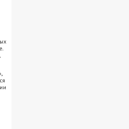
м
ных
е.
,
,
ся
сии