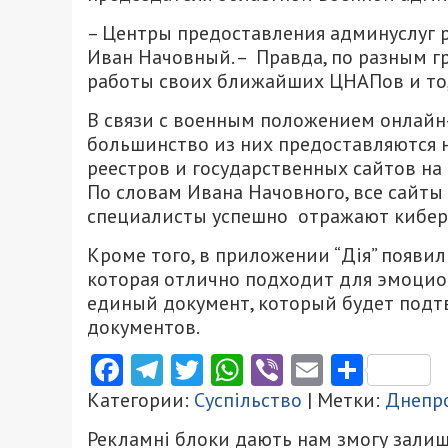
– Центры предоставления админуслуг р
Иван Начовный. – Правда, по разным г
работы своих ближайших ЦНАПов и то, 
В связи с военным положением онлайн-
большинство из них предоставляются 
реестров и государственных сайтов на
По словам Ивана Начовного, все сайты
специалисты успешно отражают кибер
Кроме того, в приложении “Дія” появил
которая отлично подходит для эмоцио
единый документ, который будет подт
документов.
Facebook
Telegram
Twitter
WhatsApp
Viber
Email
Поділ
Категории:
Суспільство
| Метки:
Днепро
Рекламні блоки дають нам змогу залиш