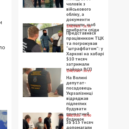
чоловік з
військового
обліку, а
документи
м
знищили, щоб
5/08/2026 - 21:31
прибрати сліди
Представився
працівником ТЦК
та погрожував
ло
“штрафбатом”: у
Харкові на хабарі
$10 тисяч
затримали
майора ВСП
5/08/2026 - 10:29
На Волині
депутат-
посадовець
Укрзалізниці
відряджав
підлеглих
будувати
приватний
4/08/2026 - 18:00
будинок
За $13 тисяч
допомагали