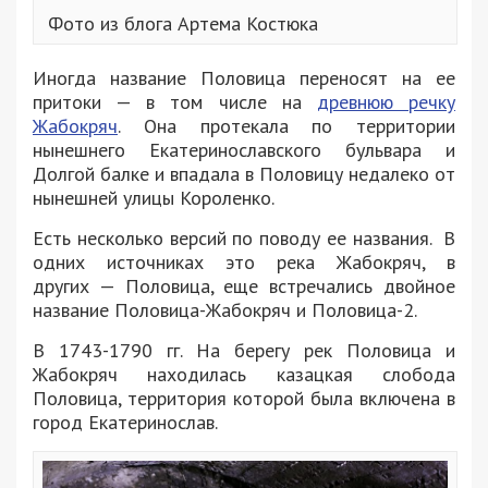
Фото из блога Артема Костюка
Иногда название Половица переносят на ее
притоки — в том числе на
древнюю речку
Жабокряч
. Она протекала по территории
нынешнего Екатеринославского бульвара и
Долгой балке и впадала в Половицу недалеко от
нынешней улицы Короленко.
Есть несколько версий по поводу ее названия. В
одних источниках это река Жабокряч, в
других — Половица, еще встречались двойное
название Половица-Жабокряч и Половица-2.
В 1743-1790 гг. На берегу рек Половица и
Жабокряч находилась казацкая слобода
Половица, территория которой была включена в
город Екатеринослав.