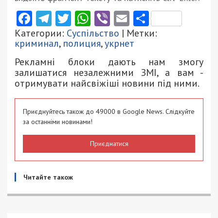
Facebook
Telegram
Twitter
WhatsApp
Viber
Email
Поділити
Категории:
Суспільство
| Метки:
криминал
,
полиция
,
укрнет
Рекламні блоки дають нам змогу
залишатися незалежними ЗМІ, а вам -
отримувати найсвіжіші новини під ними.
Приєднуйтесь також до 49000 в Google News. Слідкуйте
за останніми новинами!
Приєднатися
Читайте також