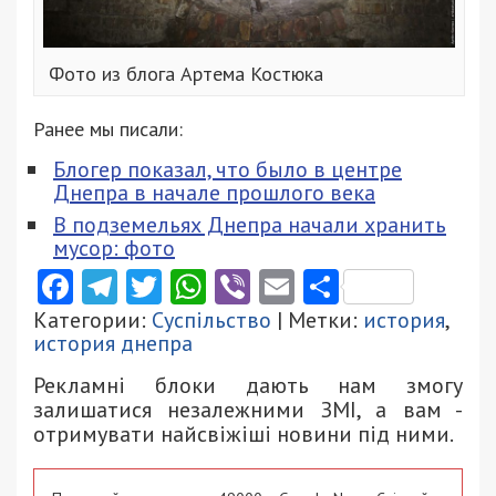
Фото из блога Артема Костюка
Ранее мы писали:
Блогер показал, что было в центре
Днепра в начале прошлого века
В подземельях Днепра начали хранить
мусор: фото
Facebook
Telegram
Twitter
WhatsApp
Viber
Email
Поділити
Категории:
Суспільство
| Метки:
история
,
история днепра
Рекламні блоки дають нам змогу
залишатися незалежними ЗМІ, а вам -
отримувати найсвіжіші новини під ними.