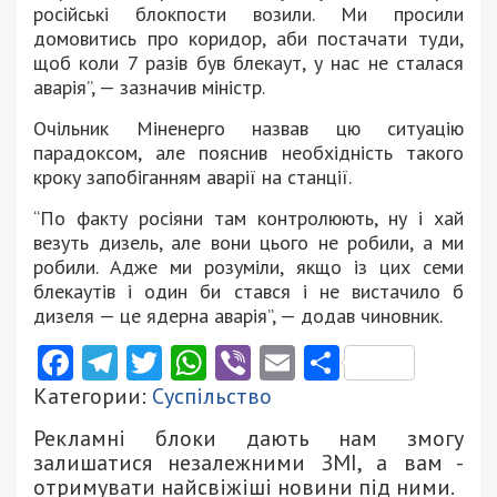
російські блокпости возили. Ми просили
домовитись про коридор, аби постачати туди,
щоб коли 7 разів був блекаут, у нас не сталася
аварія”, — зазначив міністр.
Очільник Міненерго назвав цю ситуацію
парадоксом, але пояснив необхідність такого
кроку запобіганням аварії на станції.
“По факту росіяни там контролюють, ну і хай
везуть дизель, але вони цього не робили, а ми
робили. Адже ми розуміли, якщо із цих семи
блекаутів і один би стався і не вистачило б
дизеля — це ядерна аварія”, — додав чиновник.
Facebook
Telegram
Twitter
WhatsApp
Viber
Email
Поділити
Категории:
Суспільство
Рекламні блоки дають нам змогу
залишатися незалежними ЗМІ, а вам -
отримувати найсвіжіші новини під ними.