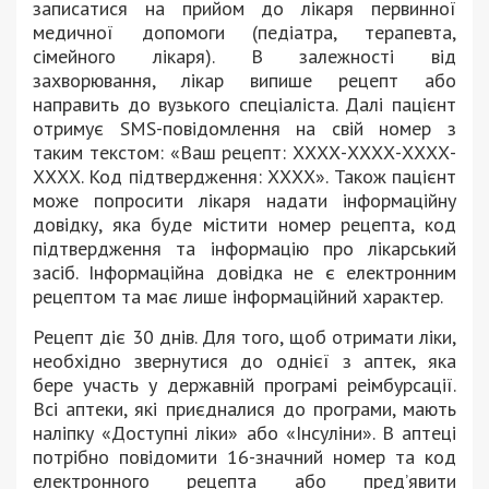
записатися на прийом до лікаря первинної
медичної допомоги (педіатра, терапевта,
сімейного лікаря). В залежності від
захворювання, лікар випише рецепт або
направить до вузького спеціаліста. Далі пацієнт
отримує SMS-повідомлення на свій номер з
таким текстом: «Ваш рецепт: ХХХХ-ХХХХ-ХХХХ-
ХХХХ. Код підтвердження: ХХХХ». Також пацієнт
може попросити лікаря надати інформаційну
довідку, яка буде містити номер рецепта, код
підтвердження та інформацію про лікарський
засіб. Інформаційна довідка не є електронним
рецептом та має лише інформаційний характер.
Рецепт діє 30 днів. Для того, щоб отримати ліки,
необхідно звернутися до однієї з аптек, яка
бере участь у державній програмі реімбурсації.
Всі аптеки, які приєдналися до програми, мають
наліпку «Доступні ліки» або «Інсуліни». В аптеці
потрібно повідомити 16-значний номер та код
електронного рецепта або пред’явити