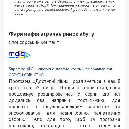
території може бути з десяток аптек, але жодна з них
немає угоди з НСЗУ. Тож пацієнти не можуть отримати
в них препарати безкоштовно. Про людей там ніхто не
дбає.
Фарммафія втрачає ринок збуту
Спонсорський контент
Superstar XLG – створено для тих, хто змінює правила гри
ОБРАТИ СВІЙ СТИЛЬ
Програма «Доступні ліки» реалізується в нашій
країні вже п’ятий рік. Попри воєнний стан, вона
продовжує розширюватись. У серпні до неї
додались два напрями: тест-смужки для
пацієнтів з інсулінозалежним діабетом та
знеболювальні для невиліковних паліативних
хворих. Але для того, щоб ця програма
працювала, необхідна тісна взаємодія