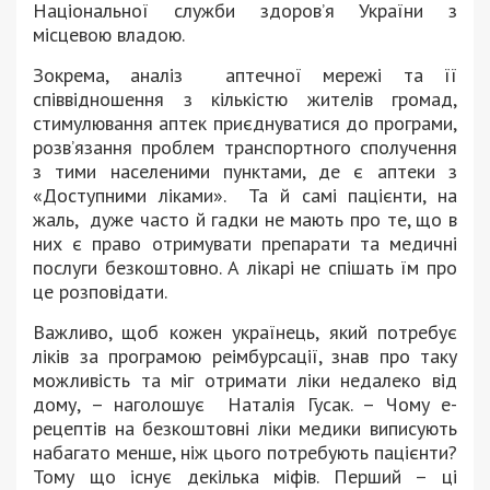
Національної служби здоров’я України з
місцевою владою.
Зокрема, аналіз аптечної мережі та її
співвідношення з кількістю жителів громад,
стимулювання аптек приєднуватися до програми,
розв’язання проблем транспортного сполучення
з тими населеними пунктами, де є аптеки з
«Доступними ліками». Та й самі пацієнти, на
жаль, дуже часто й гадки не мають про те, що в
них є право отримувати препарати та медичні
послуги безкоштовно. А лікарі не спішать їм про
це розповідати.
Важливо, щоб кожен українець, який потребує
ліків за програмою реімбурсації, знав про таку
можливість та міг отримати ліки недалеко від
дому, – наголошує Наталія Гусак. – Чому е-
рецептів на безкоштовні ліки медики виписують
набагато менше, ніж цього потребують пацієнти?
Тому що існує декілька міфів. Перший – ці