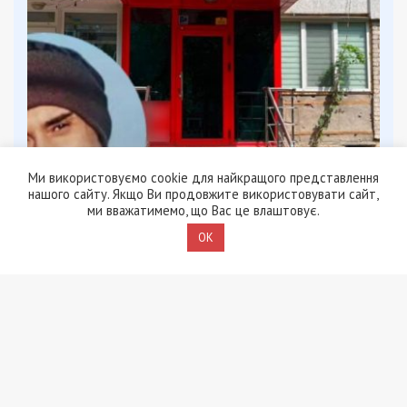
Ми використовуємо cookie для найкращого представлення
5/08/2026 - 13:24
нашого сайту. Якщо Ви продовжите використовувати сайт,
У Хмельницькому директора мовної школи
ми вважатимемо, що Вас це влаштовує.
підозрюють у розбещенні учениць
OK
ПОПУЛЯРНІ НОВИНИ