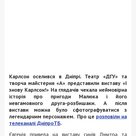
Карлсон оселився в Дніпрі. Театр «ДГУ» та
творча майстерня «А» представили виставу «І
знову Карлсон!» На глядачів чекала неймовірна
історія про пригоди Малюка і його
невгамовного друга-розбишаки. А після
вистави можна було сфотографуватися з
легендарним персонажем. Про це
розповіли на
телеканалі ДніпроТБ
.
Євгенія привела на виставу синів Дмитра та