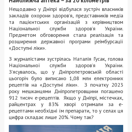
Найближча аптека – за 20 кілометрів
Нещодавно у Дніпрі відбулася зустріч власників
закладів охорони здоров’я, представників медіа
та пацієнтських організацій з керівництвом
Національної служби здоров’я України.
Предметом обговорення стала реалізація та
розширення державної програми реімбурсації
«Доступні ліки».
З журналістами зустрілась Наталія Гусак, голова
Національної служби здоров’я України.
З’ясувалось, що у Дніпропетровській області
цьогоріч було виписано 1,08 млн електронних
рецептів на «Доступні ліки». З початку 2023
року мешканцями Дніпропетровщини погашено
912 тисяч е-рецептів. Якщо у Дніпрі, містечках,
райцентрах у 83% хворі отримали за е-
рецептами необхідні їм препарати, то у селах ця
цифра складає лише 20%. Чому так?