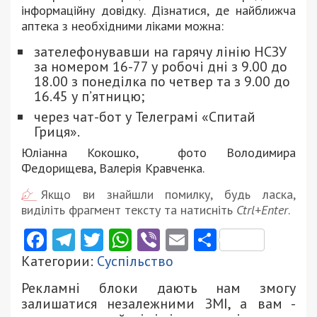
інформаційну довідку. Дізнатися, де найближча
аптека з необхідними ліками можна:
зателефонувавши на гарячу лінію НСЗУ
за номером 16-77 у робочі дні з 9.00 до
18.00 з понеділка по четвер та з 9.00 до
16.45 у п’ятницю;
через чат-бот у Телеграмі «Спитай
Гриця».
Юліанна Кокошко, фото Володимира
Федорищева, Валерія Кравченка.
Якщо ви знайшли помилку, будь ласка,
виділіть фрагмент тексту та натисніть
Ctrl+Enter
.
Facebook
Telegram
Twitter
WhatsApp
Viber
Email
Поділити
Категории:
Суспільство
Рекламні блоки дають нам змогу
залишатися незалежними ЗМІ, а вам -