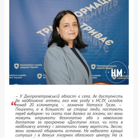
– У Дніпропетровській області є села, де доступність
до найближчої аптеки, яка має угоду з НСЗУ, складає
понад 20 кілометрів, – зазначає Наталія Гусак. –
Пацієнти, а в більшості це старші люди, постають
перед вибором: чи їхати так далеко за ліками, які вони
можуть отримати безоплатно або з невеликою
доплатою за програмою «Доступні ліки», чи піти в
найближчу аптеку і заплатити повну вартість. Звісно,
вони зазвичай обирають останнє. Не набагато краща
ситуація і в деяких лікарнях обласного центру. На їх