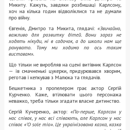
Микиту. Кажуть, завдяки розбишаці Карлсону,
хоч на кілька годин відволіклися та не думали
про війну.
Євгенія, Дмитро та Микита, глядачі:
«Звичайно,
важливо для розвитку дітей. Вони зараз не
ходять нікуди, ні в садочок, а до школи нам ще
ранувато. Тому ми ходимо по ось таким
виставам».
Що тільки не виробляв на сцені витівник Карлсон
— їв смачненькі цукерки, придурювався хворим,
реготав і кепкував з Малюка та глядачів.
Бешкетника з пропелером грає актор Сергій
Курченко. Каже, втілювати цього персонажа
неважко, треба тільки згадати власне дитинство.
Сергій Кучеренко, актор:
«По-перше, Карлсон у
нас співає, у нас всі співають, але Карлсон у нас
співає «’O sole mio». Це українізована казка, казка