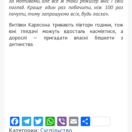
за мотивами, але все ж таки режисер вніс і свій
погляд. Краще один раз побачити, ніж 100 раз
почути, тому запрошуємо всіх, будь ласка».
Витівки Карлсона тривають півтори години, тож
юні глядачі можуть вдосталь насміятися, а
дорослі — пригадати власні бешкети з
дитинства.
Facebook
Telegram
Twitter
WhatsApp
Viber
Email
Поділити
Категории:
Суспільство