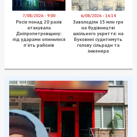
7/08/2026 - 9:00
6/08/2026 - 16:14
Росія понад 20 разів
Заволоділи 15 млн грн
атакувала
на будівництві
Дніпропетровщину:
шкільного укриття: на
під ударами опинилися
Буковині судитимуть
п’ять районів
голову сільради та
інженера