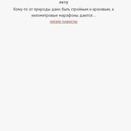
лету
Кому-то от природы дано быть стройным и красивым, а
километровые марафоны даются...
читати повністю