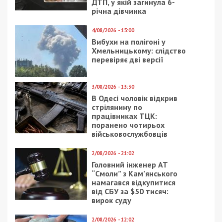
ДТП, у якій загинула 6-
річна дівчинка
4/08/2026 - 15:00
Вибухи на полігоні у
Хмельницькому: слідство
перевіряє дві версії
3/08/2026 - 13:30
В Одесі чоловік відкрив
стрілянину по
працівниках ТЦК:
поранено чотирьох
військовослужбовців
2/08/2026 - 21:02
Головний інженер АТ
“Смоли” з Кам’янського
намагався відкупитися
від СБУ за $50 тисяч:
вирок суду
2/08/2026 - 12:02