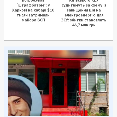
“штрафбатом”: у
судитимуть за схему із
Харкові на хабарі $10
завищення цін на
тисяч затримали
електроенергію для
майора ВСП
ЗСУ: збитки становлять
46,7 млн грн