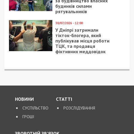
за будівництво власних
будинків силами
рятувальників
30/07/2026 - 12:00
У Дніпрі затримали
тікток-блогера, який
публікував місця роботи
ТЦК, та продавця
фіктивних меддовідок
НОВИНИ
СТАТТІ
СУСПІЛЬСТВО
РОЗСЛІДУВАННЯ
ГРОШІ
ЗВОРОТНІЙ ЗВ’ЯЗОК