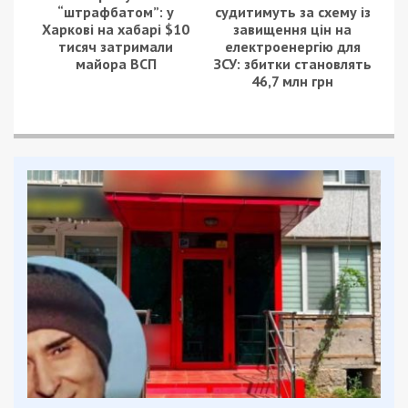
“штрафбатом”: у
судитимуть за схему із
Харкові на хабарі $10
завищення цін на
тисяч затримали
електроенергію для
майора ВСП
ЗСУ: збитки становлять
46,7 млн грн