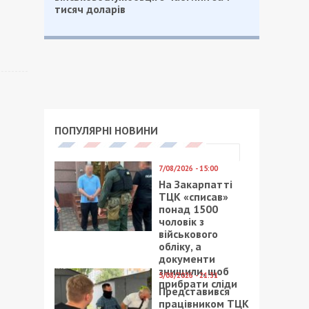
тисяч доларів
ПОПУЛЯРНІ НОВИНИ
7/08/2026 - 15:00
На Закарпатті
ТЦК «списав»
понад 1500
чоловік з
військового
обліку, а
документи
знищили, щоб
5/08/2026 - 21:31
прибрати сліди
Представився
працівником ТЦК