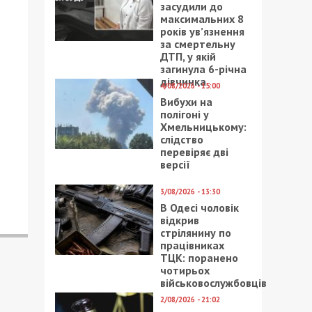
засудили до
максимальних 8
років ув’язнення
за смертельну
ДТП, у якій
загинула 6-річна
дівчинка
4/08/2026 - 15:00
Вибухи на
полігоні у
Хмельницькому:
слідство
перевіряє дві
версії
3/08/2026 - 13:30
В Одесі чоловік
відкрив
стрілянину по
працівниках
ТЦК: поранено
чотирьох
військовослужбовців
2/08/2026 - 21:02