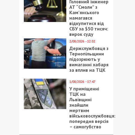
Головний інженер
АТ “Смоли” з
Кам’янського
намагався
відкупитися від
СБУ за $50 тисяч:
вирок суду
2/08/2026 - 12:02
Держслужбовця з
Тернопільщини
підозрюють у
вимаганні хабаря
за вплив на ТЦК
1/08/2026 - 17:47
У приміщенні
ТЦК на
Львівщині
знайшли
мертвим
військовослужбовця:
попередня версія
– самогубство