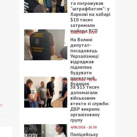
та погрожував
“штрафбатом”: у
Харкові на хабарі
$10 тисяч
затримали
майора ВСП
5/08/2026 - 10:29
На Волині
депутат-
посадовець
Укрзалізниці
відряджав
підлеглих
будувати
приватний
4/08/2026 - 18:00
будинок
За $13 тисяч
допомагали
військовим
втекти зі служби:
ДБР викрило
організовану
групу
4/08/2026 - 16:30
Поліцейську