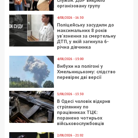
організовану групу
4/08/2026 - 16:30
Поліцейську засудили до
максимальних 8 років
ув’язнення за смертельну
ДТП, у якій загинула 6-
річна дівчинка
4/08/2026 - 15:00
Вибухи на полігоні у
Хмельницькому: слідство
перевіряє дві версії
3/08/2026 - 13:30
В Одесі чоловік відкрив
стрілянину по
працівниках ТЦК:
поранено чотирьох
військовослужбовців
2/08/2026 - 21:02