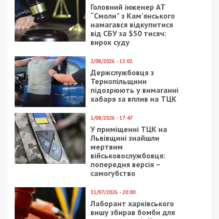
Головний інженер АТ
“Смоли” з Кам’янського
намагався відкупитися
від СБУ за $50 тисяч:
вирок суду
2/08/2026 - 12:02
Держслужбовця з
Тернопільщини
підозрюють у вимаганні
хабаря за вплив на ТЦК
1/08/2026 - 17:47
У приміщенні ТЦК на
Львівщині знайшли
мертвим
військовослужбовця:
попередня версія –
самогубство
31/07/2026 - 20:00
Лаборант харківського
вишу збирав бомби для