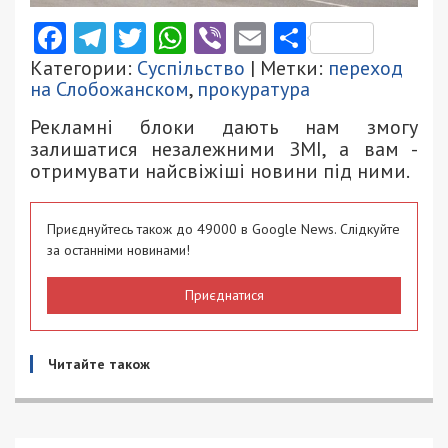
Facebook
Telegram
Twitter
WhatsApp
Viber
Email
Поділити
Категории:
Суспільство
| Метки:
переход
на Слобожанском
,
прокуратура
Рекламні блоки дають нам змогу
залишатися незалежними ЗМІ, а вам -
отримувати найсвіжіші новини під ними.
Приєднуйтесь також до 49000 в Google News. Слідкуйте
за останніми новинами!
Приєднатися
Читайте також