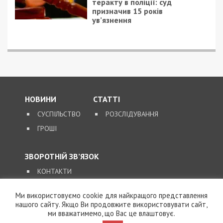
теракту в поліції: суд
призначив 15 років
ув’язнення
НОВИНИ
СТАТТІ
СУСПІЛЬСТВО
РОЗСЛІДУВАННЯ
ГРОШІ
ЗВОРОТНІЙ ЗВ’ЯЗОК
КОНТАКТИ
Ми використовуємо cookie для найкращого представлення
SUPPORT@49000.COM.UA
нашого сайту. Якщо Ви продовжите використовувати сайт,
ми вважатимемо, що Вас це влаштовує.