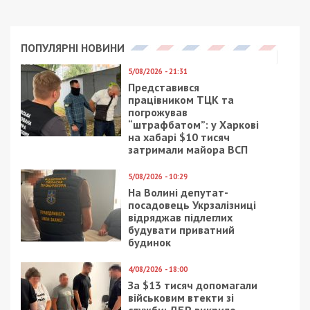
ПОПУЛЯРНІ НОВИНИ
5/08/2026 - 21:31
Представився
працівником ТЦК та
погрожував
“штрафбатом”: у Харкові
на хабарі $10 тисяч
затримали майора ВСП
5/08/2026 - 10:29
На Волині депутат-
посадовець Укрзалізниці
відряджав підлеглих
будувати приватний
будинок
4/08/2026 - 18:00
За $13 тисяч допомагали
військовим втекти зі
служби: ДБР викрило