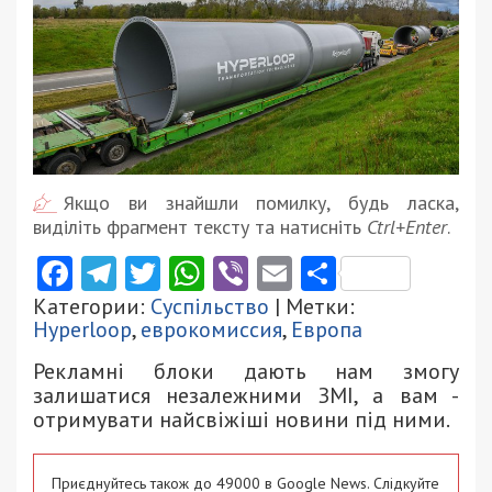
Якщо ви знайшли помилку, будь ласка,
виділіть фрагмент тексту та натисніть
Ctrl+Enter
.
Facebook
Telegram
Twitter
WhatsApp
Viber
Email
Поділити
Категории:
Суспільство
| Метки:
Hyperloop
,
еврокомиссия
,
Европа
Рекламні блоки дають нам змогу
залишатися незалежними ЗМІ, а вам -
отримувати найсвіжіші новини під ними.
Приєднуйтесь також до 49000 в Google News. Слідкуйте