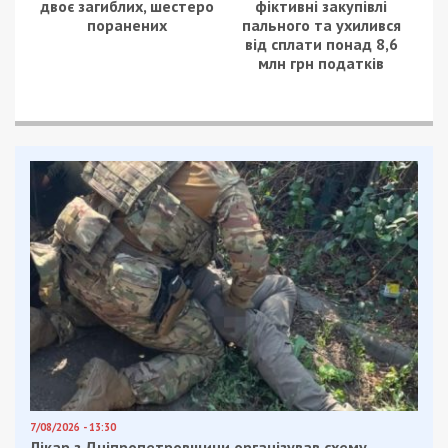
двоє загиблих, шестеро
фіктивні закупівлі
поранених
пального та ухилився
від сплати понад 8,6
млн грн податків
7/08/2026 - 13:30
Лікар з Дніпропетровщини організував схему