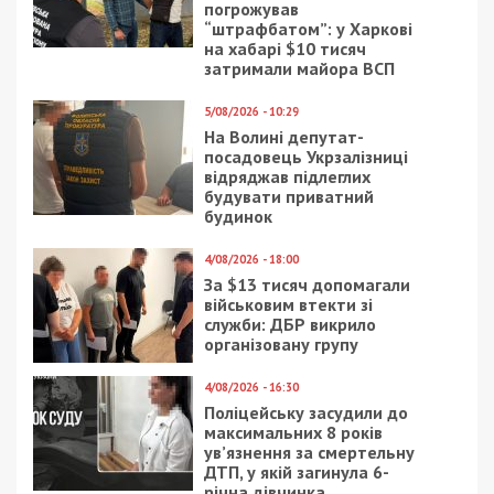
погрожував
“штрафбатом”: у Харкові
на хабарі $10 тисяч
затримали майора ВСП
5/08/2026 - 10:29
На Волині депутат-
посадовець Укрзалізниці
відряджав підлеглих
будувати приватний
будинок
4/08/2026 - 18:00
За $13 тисяч допомагали
військовим втекти зі
служби: ДБР викрило
організовану групу
4/08/2026 - 16:30
Поліцейську засудили до
максимальних 8 років
ув’язнення за смертельну
ДТП, у якій загинула 6-
річна дівчинка