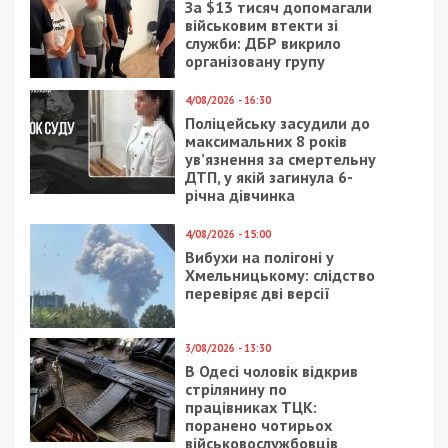
За $13 тисяч допомагали
військовим втекти зі
служби: ДБР викрило
організовану групу
4/08/2026 - 16:30
Поліцейську засудили до
максимальних 8 років
ув’язнення за смертельну
ДТП, у якій загинула 6-
річна дівчинка
4/08/2026 - 15:00
Вибухи на полігоні у
Хмельницькому: слідство
перевіряє дві версії
3/08/2026 - 13:30
В Одесі чоловік відкрив
стрілянину по
працівниках ТЦК:
поранено чотирьох
військовослужбовців