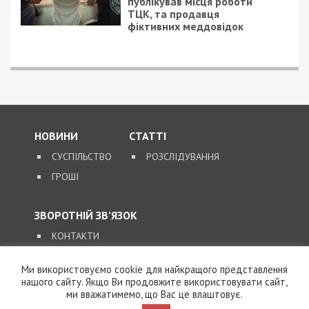
публікував місця роботи
ТЦК, та продавця
фіктивних меддовідок
НОВИНИ
СТАТТІ
СУСПІЛЬСТВО
РОЗСЛІДУВАННЯ
ГРОШІ
ЗВОРОТНІЙ ЗВ’ЯЗОК
КОНТАКТИ
Ми використовуємо cookie для найкращого представлення
SUPPORT@49000.COM.UA
нашого сайту. Якщо Ви продовжите використовувати сайт,
ми вважатимемо, що Вас це влаштовує.