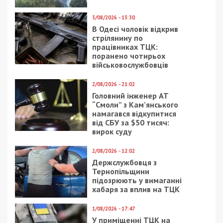
3/08/2026 - 13:30
В Одесі чоловік відкрив
стрілянину по
працівниках ТЦК:
поранено чотирьох
військовослужбовців
2/08/2026 - 21:02
Головний інженер АТ
“Смоли” з Кам’янського
намагався відкупитися
від СБУ за $50 тисяч:
вирок суду
2/08/2026 - 12:02
Держслужбовця з
Тернопільщини
підозрюють у вимаганні
хабаря за вплив на ТЦК
1/08/2026 - 17:47
У приміщенні ТЦК на