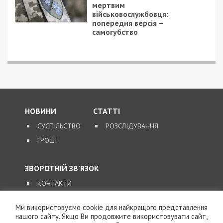
мертвим
військовослужбовця:
попередня версія –
самогубство
НОВИНИ
СТАТТІ
СУСПІЛЬСТВО
РОЗСЛІДУВАННЯ
ГРОШІ
ЗВОРОТНІЙ ЗВ’ЯЗОК
КОНТАКТИ
Ми використовуємо cookie для найкращого представлення
SUPPORT@49000.COM.UA
нашого сайту. Якщо Ви продовжите використовувати сайт,