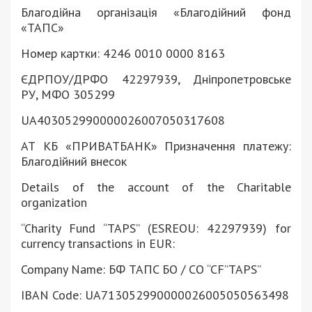
Благодійна організація «Благодійний фонд
«ТАПС»
Номер картки: 4246 0010 0000 8163
ЄДРПОУ/ДРФО 42297939, Дніпропетровське
РУ, МФО 305299
UA403052990000026007050317608
АТ КБ «ПРИВАТБАНК» Призначення платежу:
Благодійний внесок
Details of the account of the Charitable
organization
“Charity Fund “TAPS” (ESREOU: 42297939) for
currency transactions in EUR:
Company Name: БФ TAПC БО / CO “CF”TAPS”
IBAN Code: UA713052990000026005050563498