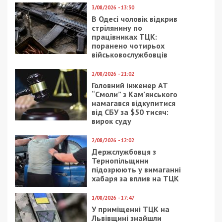
3/08/2026 - 13:30
В Одесі чоловік відкрив
стрілянину по
працівниках ТЦК:
поранено чотирьох
військовослужбовців
2/08/2026 - 21:02
Головний інженер АТ
“Смоли” з Кам’янського
намагався відкупитися
від СБУ за $50 тисяч:
вирок суду
2/08/2026 - 12:02
Держслужбовця з
Тернопільщини
підозрюють у вимаганні
хабаря за вплив на ТЦК
1/08/2026 - 17:47
У приміщенні ТЦК на
Львівщині знайшли