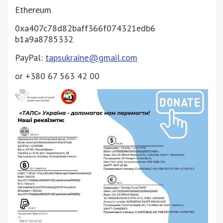
Ethereum
0xa407c78d82baff366f074321edb6
b1a9a8785332
PayPal:
tapsukraine@gmail.com
or +380 67 563 42 00