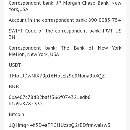
Correspondent bank: JP Morgan Chase Bank, New
York,USA
Account in the correspondent bank: 890-0085-754
SWIFT Code of the correspondent bank: IRVT US
3N
Correspondent bank: The Bank of New York
Mellon, New York, USA
USDT
TFJoUJDwNiX79p16HptEJz9o9Nona9
oXQZ
BNB
0xa407c78d82baff366f074321edb6
b1a9a8785332
Bitcoin
1QHmqN4h5D4aFPGHUzspQ2rEDfrmwa
izw3