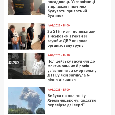
посадовець Укрзалізниці
відряджав підлеглих
будувати приватний
будинок
4/08/2026 - 18:00
За $13 тисяч допомагали
військовим втекти зі
служби: ДБР викрило
організовану групу
4/08/2026 - 16:30
Поліцейську засудили до
максимальних 8 років
ув’язнення за смертельну
ДТП, у якій загинула 6-
річна дівчинка
4/08/2026 - 15:00
Вибухи на полігоні у
Хмельницькому: слідство
перевіряє дві версії