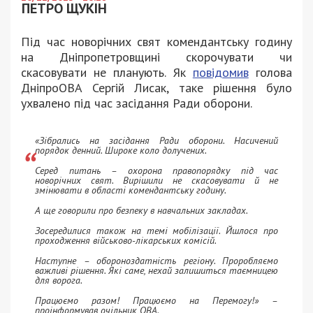
ПЕТРО ЩУКІН
Під час новорічних свят комендантську годину
на Дніпропетровщині скорочувати чи
скасовувати не планують. Як
повідомив
голова
ДніпроОВА Сергій Лисак, таке рішення було
ухвалено під час засідання Ради оборони.
«Зібрались на засідання Ради оборони. Насичений
порядок денний. Широке коло долучених.
Серед питань – охорона правопорядку під час
новорічних свят. Вирішили не скасовувати й не
змінювати в області комендантську годину.
А ще говорили про безпеку в навчальних закладах.
Зосередилися також на темі мобілізації. Йшлося про
проходження військово-лікарських комісій.
Наступне – обороноздатність регіону. Проробляємо
важливі рішення. Які саме, нехай залишиться таємницею
для ворога.
Працюємо разом! Працюємо на Перемогу!» –
проінформував очільник ОВА.