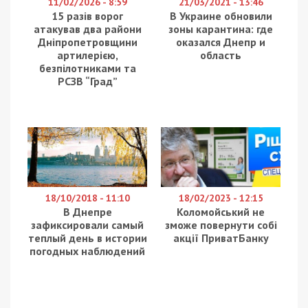
11/02/2026 - 8:59
21/03/2021 - 13:46
15 разів ворог
В Украине обновили
атакував два райони
зоны карантина: где
Дніпропетровщини
оказался Днепр и
артилерією,
область
безпілотниками та
РСЗВ “Град”
18/10/2018 - 11:10
18/02/2023 - 12:15
В Днепре
Коломойський не
зафиксировали самый
зможе повернути собі
теплый день в истории
акції ПриватБанку
погодных наблюдений