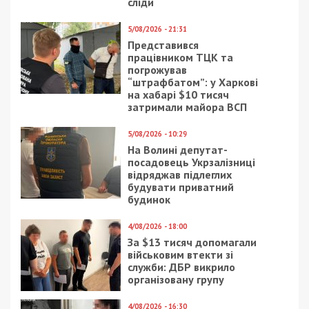
сліди
5/08/2026 - 21:31
Представився
працівником ТЦК та
погрожував
“штрафбатом”: у Харкові
на хабарі $10 тисяч
затримали майора ВСП
5/08/2026 - 10:29
На Волині депутат-
посадовець Укрзалізниці
відряджав підлеглих
будувати приватний
будинок
4/08/2026 - 18:00
За $13 тисяч допомагали
військовим втекти зі
служби: ДБР викрило
організовану групу
4/08/2026 - 16:30