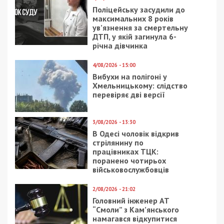
Поліцейську засудили до
максимальних 8 років
ув’язнення за смертельну
ДТП, у якій загинула 6-
річна дівчинка
4/08/2026 - 15:00
Вибухи на полігоні у
Хмельницькому: слідство
перевіряє дві версії
3/08/2026 - 13:30
В Одесі чоловік відкрив
стрілянину по
працівниках ТЦК:
поранено чотирьох
військовослужбовців
2/08/2026 - 21:02
Головний інженер АТ
“Смоли” з Кам’янського
намагався відкупитися