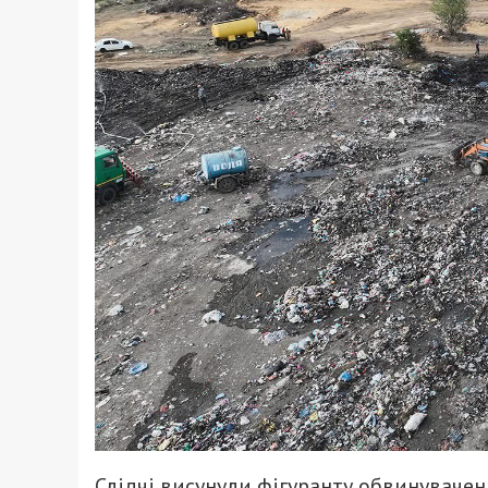
Слідчі висунули фігуранту обвинуваче