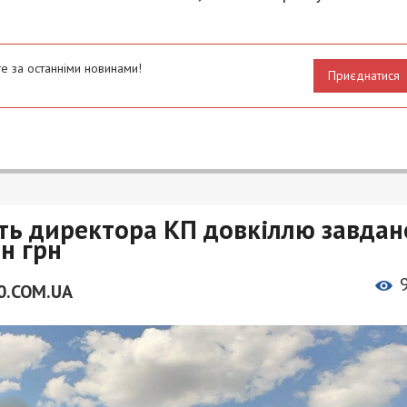
е за останніми новинами!
Приєднатися
ть директора КП довкіллю завдан
н грн
0.COM.UA