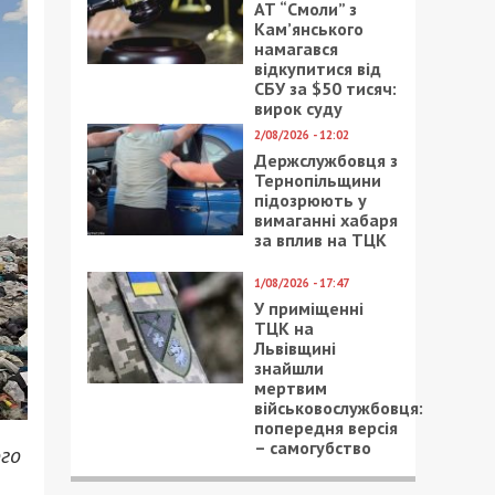
АТ “Смоли” з
Кам’янського
намагався
відкупитися від
СБУ за $50 тисяч:
вирок суду
2/08/2026 - 12:02
Держслужбовця з
Тернопільщини
підозрюють у
вимаганні хабаря
за вплив на ТЦК
1/08/2026 - 17:47
У приміщенні
ТЦК на
Львівщині
знайшли
мертвим
військовослужбовця:
попередня версія
– самогубство
ого