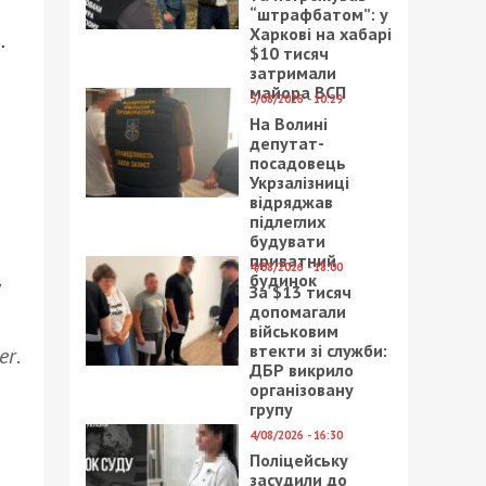
“штрафбатом”: у
Харкові на хабарі
.
$10 тисяч
затримали
майора ВСП
5/08/2026 - 10:29
На Волині
депутат-
посадовець
Укрзалізниці
відряджав
підлеглих
будувати
приватний
4/08/2026 - 18:00
будинок
у
За $13 тисяч
допомагали
військовим
втекти зі служби:
er
.
ДБР викрило
організовану
групу
4/08/2026 - 16:30
Поліцейську
засудили до