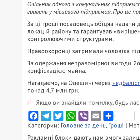
Очільник одного з комунальних підприємс
гривень у місцевого підприємця. Про це п
За ці гроші посадовець обіцяв надати 
локацій району та гарантував «вирішен
контролюючими структурами.
Правоохоронці затримали чоловіка під
За одержання неправомірної вигоди йом
конфіскацією майна.
Нагадаємо, на Одещині через
недбаліс
понад 4,7 млн грн.
Якщо ви знайшли помилку, будь ласк
Facebook
Telegram
Twitter
WhatsApp
Viber
Email
Поділ
Категории:
Головне за день
,
Гроші
| Мет
Рекламні блоки дають нам змогу залиш