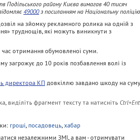
тв Подільського району Києва вимагав 40 тисяч
овідомляє
49000
з посиланням на Національну поліцію
дозвіл на зйомку рекламного ролика на одній з
ня» труднощів, які можуть виникнути з
 час отримання обумовленої суми.
у загрожує до 10 років позбавлення волі із
ть директора КП
довкіллю завдано шкоду на сум
а, виділіть фрагмент тексту та натисніть
Ctrl+Ent
итися
ки:
гроші
,
посадовець
,
хабар
атися незалежними ЗМІ, а вам - отримувати