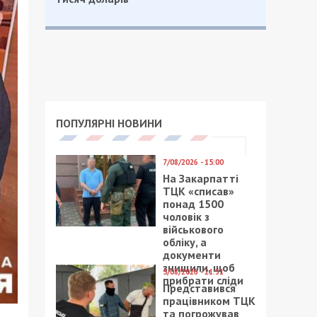
ПОПУЛЯРНІ НОВИНИ
7/08/2026 - 15:00
На Закарпатті
ТЦК «списав»
понад 1500
чоловік з
військового
обліку, а
документи
знищили, щоб
5/08/2026 - 21:31
прибрати сліди
Представився
працівником ТЦК
та погрожував