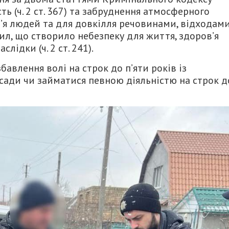
ть (ч. 2 ст. 367) та забруднення атмосферного
’я людей та для довкілля речовинами, відходам
л, що створило небезпеку для життя, здоров’я
лідки (ч. 2 ст. 241).
авлення волі на строк до п’яти років із
сади чи займатися певною діяльністю на строк д