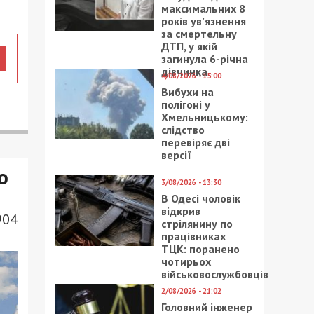
максимальних 8
років ув’язнення
за смертельну
ДТП, у якій
загинула 6-річна
дівчинка
4/08/2026 - 15:00
Вибухи на
полігоні у
Хмельницькому:
слідство
перевіряє дві
версії
о
3/08/2026 - 13:30
В Одесі чоловік
відкрив
904
стрілянину по
працівниках
ТЦК: поранено
чотирьох
військовослужбовців
2/08/2026 - 21:02
Головний інженер