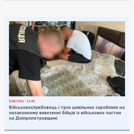
української столиці.
Спочатку розвідувально-підривну діяльність
агента координував співробітник 9-го управління
Департаменту оперативної інформації 5-ї
служби ФСБ РФ Рінат Аміров. За його вказівкою
затриманий збирав та передавав дані про
кримінальні провадження в енергетичному
секторі України, які отримував через особисті
зв’язки у правоохоронних органах. Росія
планувала використати цю інформацію для
дискредитації та подальшого звільнення
тогочасного топменеджменту галузі.
Згодом зловмисника “перепідпорядкували”
воєнній розвідці РФ (більш відомій як ГРУ). Його
новим куратором став кадровий співробітник
російського гру Асланбек Актеміров.
Шпигунське проникнення та “мирні угоди”
Головним завданням Дямінова було лобіювання