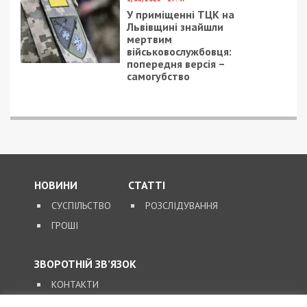
без права внесення застави. Зловмиснику
загрожує 15 років позбавлення волі або довічне
ув’язнення з конфіскацією майна.
Нагадаємо, раніше ми повідомляли про те, що
СБУ затримала агента РФ із російським
паспортом, який коригував удари по Дніпру 2
червня.
Facebook
Telegram
Twitter
WhatsApp
Viber
Email
Поділити
Категории:
Головне за день
,
Суспільство
,
Топ
| Метки:
агент рф
,
затримання
Рекламні блоки дають нам змогу
залишатися незалежними ЗМІ, а вам -
отримувати найсвіжіші новини під ними.
Приєднуйтесь також до 49000 в Google News. Слідкуйте
за останніми новинами!