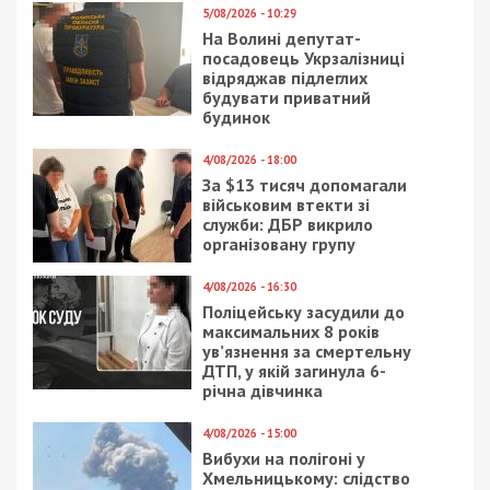
працевлаштування до однієї зі структур.
Під час санкціонованих обшуків за місцем
проживання затриманого правоохоронці виявили:
діючий паспорт громадянина Росії;
мобільний телефон із доказами тривалого
листування та координації дій із кураторами з
ФСБ та ГРУ.