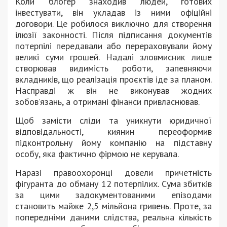
Коли блогер знаходив людей, готових
інвестувати, він укладав із ними офіційні
договори. Це робилося виключно для створення
ілюзії законності. Після підписання документів
потерпілі передавали або перераховували йому
великі суми грошей. Надалі зловмисник лише
створював видимість роботи, запевняючи
вкладників, що реалізація проєктів іде за планом.
Насправді ж він не виконував жодних
зобов’язань, а отримані фінанси привласнював.
Щоб замісти сліди та уникнути юридичної
відповідальності, киянин переоформив
підконтрольну йому компанію на підставну
особу, яка фактично фірмою не керувала.
Наразі правоохоронці довели причетність
фігуранта до обману 12 потерпілих. Сума збитків
за цими задокументованими епізодами
становить майже 2,5 мільйона гривень. Проте, за
попередніми даними слідства, реальна кількість