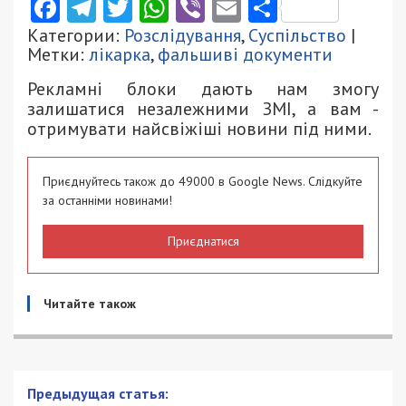
Facebook
Telegram
Twitter
WhatsApp
Viber
Email
Поділити
Категории:
Розслідування
,
Суспільство
|
Метки:
лікарка
,
фальшиві документи
Рекламні блоки дають нам змогу
залишатися незалежними ЗМІ, а вам -
отримувати найсвіжіші новини під ними.
Приєднуйтесь також до 49000 в Google News. Слідкуйте
за останніми новинами!
Приєднатися
Читайте також
Планував здати енергосистему та