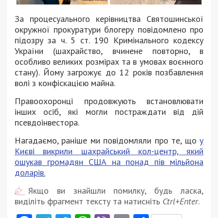
За процесуального керівництва Святошинської
окружної прокуратури блогеру повідомлено про
підозру за ч. 5 ст. 190 Кримінального кодексу
України (шахрайство, вчинене повторно, в
особливо великих розмірах та в умовах воєнного
стану). Йому загрожує до 12 років позбавлення
волі з конфіскацією майна.
Правоохоронці продовжують встановлювати
інших осіб, які могли постраждати від дій
псевдоінвестора.
Нагадаємо, раніше ми повідомляли про те, що
у
Києві викрили шахрайський кол-центр, який
ошукав громадян США на понад пів мільйона
доларів.
Якщо ви знайшли помилку, будь ласка,
виділіть фрагмент тексту та натисніть
Ctrl+Enter
.