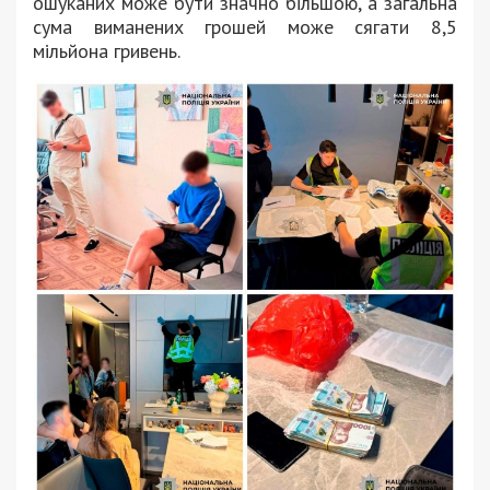
ошуканих може бути значно більшою, а загальна
сума виманених грошей може сягати 8,5
мільйона гривень.