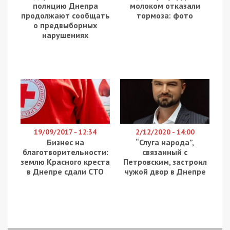
Контррозвідка Служби безпеки України та Офіс
Генерального прокурора провели спільну
операцію, затримавши “агента впливу”
російських спецслужб. За даними ЗМІ, ним
виявився Станіслав Дямінов — 48-річний експерт
у галузі енергетики з досвідом роботи на
профільних підприємствах та уродженець РФ.
Чоловік намагався проникнути до керівної ланки
однієї з монопольних державних енергетичних
компаній України. Про це повідомляє
49000.
Подвійне вербування: від ФСБ до воєнної
розвідки РФ
За даними слідства, фігурант потрапив у поле
зору російських спецслужб ще до початку
повномасштабного вторгнення. На етапі
вербування він продемонстрував повну
лояльність до окупантів і навіть запропонував
надати власну квартиру в Києві для потреб
російських військових у разі захоплення