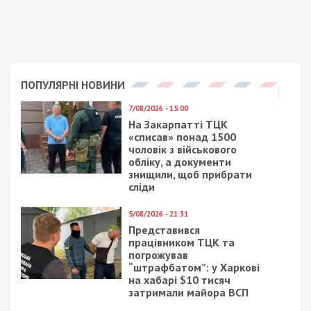
власного призначення на керівну посаду в
стратегічному підприємстві українського
енергосектору. Отримавши крісло топменеджера,
він мав би доступ до закритих даних про
вразливі місця, системи фізичного та
технологічного захисту об’єктів критичної
інфраструктури. Цю інформацію ворог планував
використати для коригування ракетно-дронових
ударів та завдання максимальної шкоди
енергосистемі України.
Крім того, агент намагався організувати
неофіційні кулуарні переговори між
представниками українських та російських
спецслужб, де планував нав’язати вигідні кремлю
умови так званої мирної угоди.
Затримання та обшуки
Контррозвідники СБУ спрацювали на
випередження та затримали фігуранта
безпосередньо під час спроби