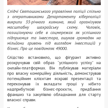
Слідчі Святошинського управління поліції спільно
з оперативниками Департаменту кіберполіції
викрили 33-річного киянина, який організував
масштабну шахрайську схему. Чоловік,
позиціонуючи себе в соцмережах як успішного
підприємця та інвестора, ошукав громадян на
мільйони гривень під виглядом інвестицій у
бізнес. Про це повідомляє 49000.
Слідство встановило, що фігурант активно
розкручував свій образ “успішного успіху” на
онлайн-платформах. Він публікував матеріали
про власну комерційну діяльність, демонстрував
потенційним клієнтам яскраві презентації та
переконував їх вкладати гроші у нібито
надприбуткові бізнес-проєкти, придбання
франшиз та закупівлю обладнання для старту
власної справи.