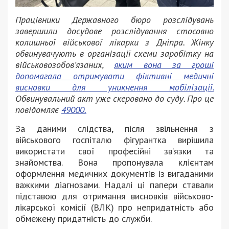
Працівники Державного бюро розслідувань
завершили досудове розслідування стосовно
колишньої військової лікарки з Дніпра. Жінку
обвинувачують в організації схеми заробітку на
військовозобов’язаних,
яким вона за гроші
допомагала отримувати фіктивні медичні
висновки для уникнення мобілізації.
Обвинувальний акт уже скеровано до суду. Про це
повідомляє
49000.
За даними слідства, після звільнення з
військового госпіталю фігурантка вирішила
використати свої професійні зв’язки та
знайомства. Вона пропонувала клієнтам
оформлення медичних документів із вигаданими
важкими діагнозами. Надалі ці папери ставали
підставою для отримання висновків військово-
лікарської комісії (ВЛК) про непридатність або
обмежену придатність до служби.