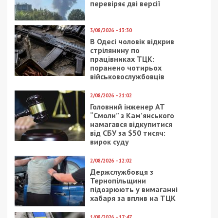
Наразі Станіславу Дямінову повідомили про
підозру в державній зраді (ч. 2 ст. 111
Кримінального кодексу України). Суд обрав йому
запобіжний захід у вигляді тримання під вартою