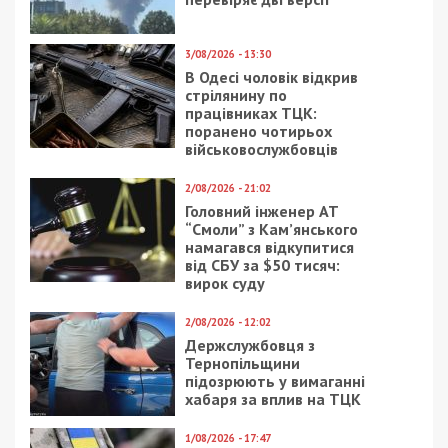
3/08/2026 - 13:30
В Одесі чоловік відкрив
стрілянину по
працівниках ТЦК:
поранено чотирьох
військовослужбовців
2/08/2026 - 21:02
Головний інженер АТ
“Смоли” з Кам’янського
намагався відкупитися
від СБУ за $50 тисяч:
вирок суду
2/08/2026 - 12:02
Держслужбовця з
Тернопільщини
підозрюють у вимаганні
хабаря за вплив на ТЦК
1/08/2026 - 17:47