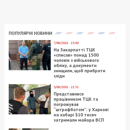
ПОПУЛЯРНІ НОВИНИ
7/08/2026 - 15:00
На Закарпатті ТЦК
«списав» понад 1500
чоловік з військового
обліку, а документи
знищили, щоб прибрати
сліди
5/08/2026 - 21:31
Представився
працівником ТЦК та
погрожував
“штрафбатом”: у Харкові
на хабарі $10 тисяч
затримали майора ВСП