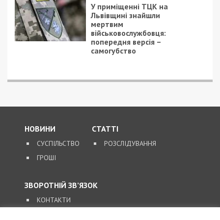
У приміщенні ТЦК на
Львівщині знайшли
мертвим
військовослужбовця:
попередня версія –
самогубство
НОВИНИ
СТАТТІ
СУСПІЛЬСТВО
РОЗСЛІДУВАННЯ
ГРОШІ
ЗВОРОТНІЙ ЗВ’ЯЗОК
КОНТАКТИ