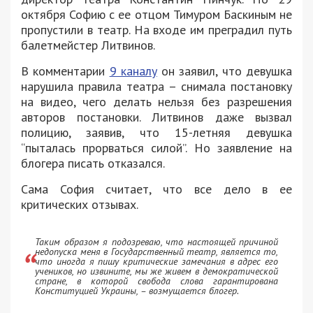
октября Софию с ее отцом Тимуром Баскиным не
пропустили в театр. На входе им преградил путь
балетмейстер Литвинов.
В комментарии
9 каналу
он заявил, что девушка
нарушила правила театра – снимала постановку
на видео, чего делать нельзя без разрешения
авторов постановки. Литвинов даже вызвал
полицию, заявив, что 15-летняя девушка
“пыталась прорваться силой”. Но заявление на
блогера писать отказался.
Сама София считает, что все дело в ее
критических отзывах.
Таким образом я подозреваю, что настоящей причиной
недопуска меня в Государственный театр, является то,
что иногда я пишу критические замечания в адрес его
учеников, но извините, мы же живем в демократической
стране, в которой свобода слова гарантирована
Конституцией Украины, – возмущается блогер.