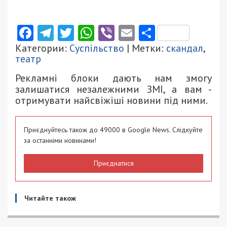
Facebook
Telegram
Twitter
WhatsApp
Viber
Email
Поділити
Категории:
Суспільство
| Метки:
скандал
,
театр
Рекламні блоки дають нам змогу
залишатися незалежними ЗМІ, а вам -
отримувати найсвіжіші новини під ними.
Приєднуйтесь також до 49000 в Google News. Слідкуйте
за останніми новинами!
Приєднатися
Читайте також