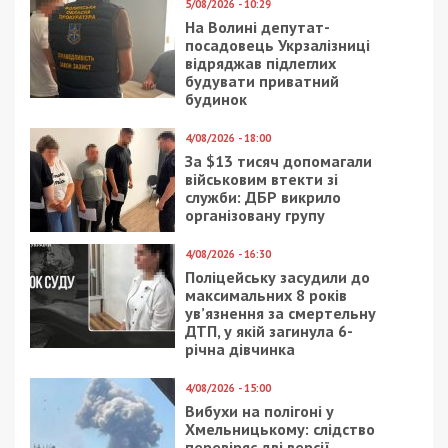
5/08/2026 - 10:29
На Волині депутат-
посадовець Укрзалізниці
відряджав підлеглих
будувати приватний
будинок
4/08/2026 - 18:00
За $13 тисяч допомагали
військовим втекти зі
служби: ДБР викрило
організовану групу
4/08/2026 - 16:30
Поліцейську засудили до
максимальних 8 років
ув’язнення за смертельну
ДТП, у якій загинула 6-
річна дівчинка
4/08/2026 - 15:00
Вибухи на полігоні у
Хмельницькому: слідство
перевіряє дві версії