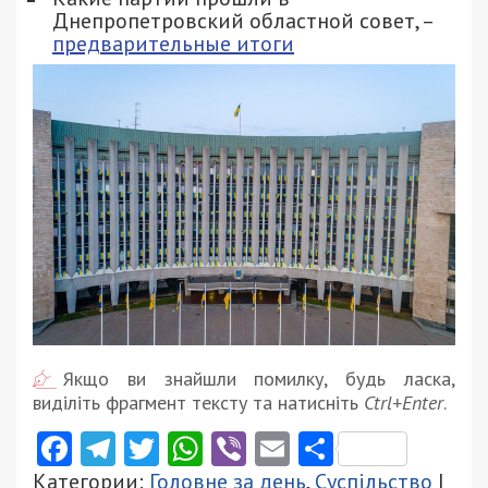
Днепропетровский областной совет, –
предварительные итоги
Якщо ви знайшли помилку, будь ласка,
виділіть фрагмент тексту та натисніть
Ctrl+Enter
.
Facebook
Telegram
Twitter
WhatsApp
Viber
Email
Поділити
Категории:
Головне за день
,
Суспільство
|