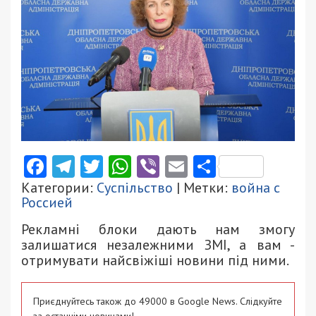
Facebook
Telegram
Twitter
WhatsApp
Viber
Email
Поділити
Категории:
Суспільство
| Метки:
война с
Россией
Рекламні блоки дають нам змогу
залишатися незалежними ЗМІ, а вам -
отримувати найсвіжіші новини під ними.
Приєднуйтесь також до 49000 в Google News. Слідкуйте