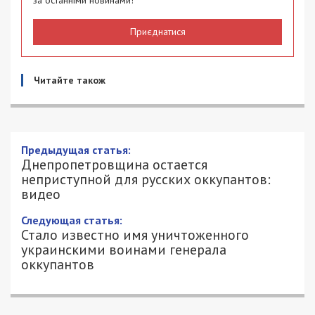
за останніми новинами!
Приєднатися
Читайте також
Днепропетровщина остается
неприступной для русских оккупантов:
видео
15/03/2022 - 16:48
АЛЕКСЕЙ ВАЛЕНКО - СПЕЦИАЛЬНО
2095
ДЛЯ 49000.COM.UA
Территория Днепропетровской области
остается неприступной для русских оккупантов.
Вооруженные силы Украины продолжают