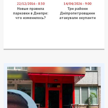
снабжать людей продуктами и медикаментами, –
заявил Корбан.
Facebook
Telegram
Twitter
WhatsApp
Viber
Email
Поділити
Категории:
Суспільство
| Метки:
война с
Россией
Рекламні блоки дають нам змогу