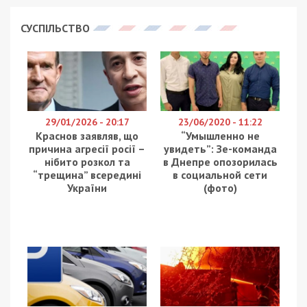
удерживать и защищать по периметру все три
фронта – северный, южный и зону ООС. Об этом
заявил глава Центра территориальной обороны
Днепра Геннадий Корбан.
По его словам, ситуация в регионе стабильна –
Днепропетровщина имела больше всех времени,
чтобы укрепить свои позиции. Помимо того, на
территории нашей области сконцентрировано
большое количество войск, надежно работает
противовоздушная оборона. Кроме всего
прочего, Днепро выполняет роль гуманитарного
хаба, через который курсируют беженцы в
западные регионы Украины.
Мы достаточно твердо стоим на ногах. У нас накоплен
достаточный контингент войск. Вы видите, что
работает также ПВО, сбивающая вражеские ракеты.
Так что могу выразить на этот счет определенный
оптимизм. Мы делаем все, чтобы надежно защитить
область и фронты, чтобы враг не смог перерезать
коммуникации между нашими войсками, а мы могли