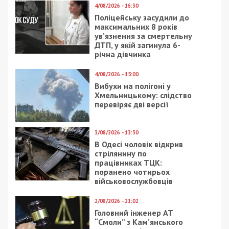
Как рассказать детям о войне – психолог
СУСПІЛЬСТВО
29/01/2026 - 20:17
23/06/2020 - 11:22
Краснов заявляв, що
“Умышленно не
причина агресії росії –
увидеть”: Зе-команда
нібито розкол та
в Днепре опозорилась
“трещина” всередині
в социальной сети
України
(фото)