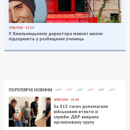
залишатися незалежними ЗМІ, а вам -
отримувати найсвіжіші новини під ними.
Приєднуйтесь також до 49000 в Google News. Слідкуйте
за останніми новинами!
Приєднатися
Читайте також
Предыдущая статья:
Выплаты и помощь не останавливаются
ни на минуту: как работает социальная
сфера в Днепре
Следующая статья: