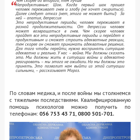
Чем скорее до второго, тем лучше
Непродуктивные: Шок. Когда первый шок прошел
человек переживает гнев и злобу (не хочет смириться).
Далее следует отказ (нет, этого не может быть!) За
ней – апатия, депрессия
Это непродуктивные периоды, человек переживает в
разной продолжительности. От депрессии человек
может возвращаться в гнев. Чем скорее человек
пройдет все эти непродуктивные периоды и перейдет к
продуктивным и сможет строить адекватные реакции,
тем скорее он сможет принимать адекватные решения.
Для того чтобы перейти, нужно воспринять ситуацию
адекватно и реально. У нас – война. Мы должны сказать
это. Мы должны жить в ситуации войны и адекватно
реагировать – мы этого не ожидали. Но мы должны это
принять. Это позволит нам выйти из этой ситуации
сильными, – рассказывает Мороз.
По словам медика, и после войны мы столкнемся
с тяжелыми последствиями. Квалифицированную
помощь психологов можно получить по
телефонам:
056 753 43 71
,
0800 501-701.