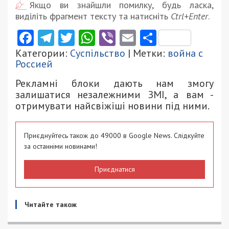
Якщо ви знайшли помилку, будь ласка,
виділіть фрагмент тексту та натисніть
Ctrl+Enter
.
Facebook
Telegram
Twitter
WhatsApp
Viber
Email
Поділити
Категории:
Суспільство
| Метки:
война с
Россией
Рекламні блоки дають нам змогу
залишатися незалежними ЗМІ, а вам -
отримувати найсвіжіші новини під ними.
Приєднуйтесь також до 49000 в Google News. Слідкуйте
за останніми новинами!
Приєднатися
Читайте також