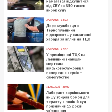
22/12/2016 - 8:30
14/04/2026 - 9:00
Новые правила
Три райони
парковки в Днепре:
Дніпропетровщини
что изменилось?
атакували окупанти