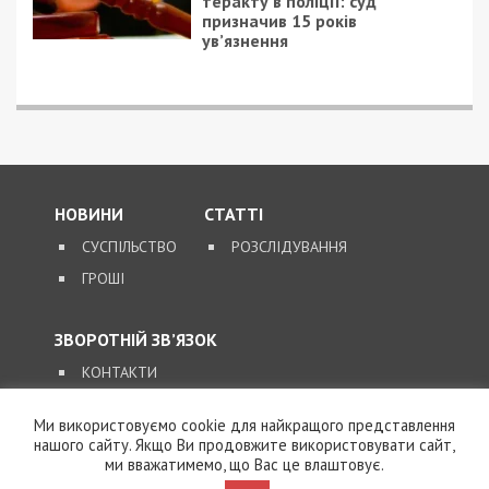
теракту в поліції: суд
призначив 15 років
ув’язнення
НОВИНИ
СТАТТІ
СУСПІЛЬСТВО
РОЗСЛІДУВАННЯ
ГРОШІ
ЗВОРОТНІЙ ЗВ’ЯЗОК
КОНТАКТИ
Ми використовуємо cookie для найкращого представлення
SUPPORT@49000.COM.UA
нашого сайту. Якщо Ви продовжите використовувати сайт,
ми вважатимемо, що Вас це влаштовує.