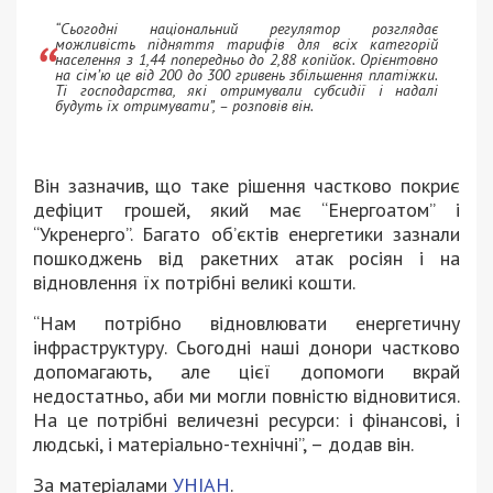
“Сьогодні національний регулятор розглядає
можливість підняття тарифів для всіх категорій
населення з 1,44 попередньо до 2,88 копійок. Орієнтовно
на сім’ю це від 200 до 300 гривень збільшення платіжки.
Ті господарства, які отримували субсидії і надалі
будуть їх отримувати”, – розповів він.
Він зазначив, що таке рішення частково покриє
дефіцит грошей, який має “Енергоатом” і
“Укренерго”. Багато об’єктів енергетики зазнали
пошкоджень від ракетних атак росіян і на
відновлення їх потрібні великі кошти.
“Нам потрібно відновлювати енергетичну
інфраструктуру. Сьогодні наші донори частково
допомагають, але цієї допомоги вкрай
недостатньо, аби ми могли повністю відновитися.
На це потрібні величезні ресурси: і фінансові, і
людські, і матеріально-технічні”, – додав він.
За матеріалами
УНІАН
.