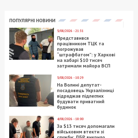
ПОПУЛЯРНІ НОВИНИ
5/08/2026 - 21:31
Представився
працівником ТЦК та
погрожував
“штрафбатом”: у Харкові
на хабарі $10 тисяч
затримали майора ВСП
5/08/2026 - 10:29
На Волині депутат-
посадовець Укрзалізниці
відряджав підлеглих
будувати приватний
будинок
4/08/2026 - 18:00
За $13 тисяч допомагали
військовим втекти зі
служби: ДБР викрило