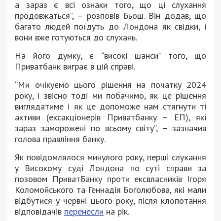
а зараз є всі ознаки того, що ці слухання
продовжаться”, – розповів Бьош. Він додав, що
багато людей поїдуть до Лондона як свідки, і
вони вже готуються до слухань.
На його думку, є “високі шанси” того, що
Приватбанк виграє в цій справі.
“Ми очікуємо цього рішення на початку 2024
року, і звісно тоді ми побачимо, як це рішення
виглядатиме і як це допоможе нам стягнути ті
активи (ексакціонерів Приватбанку – ЕП), які
зараз заморожені по всьому світу”, – зазначив
голова правління банку.
Як повідомлялося минулого року, перші слухання
у Високому суді Лондона по суті справи за
позовом ПриватБанку проти ексвласників Ігоря
Коломойського та Геннадія Боголюбова, які мали
відбутися у червні цього року, після клопотання
відповідачів
перенесли
на рік.