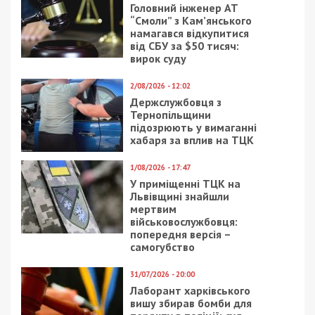
Головний інженер АТ
“Смоли” з Кам’янського
намагався відкупитися
від СБУ за $50 тисяч:
вирок суду
2/08/2026 - 12:02
Держслужбовця з
Тернопільщини
підозрюють у вимаганні
хабаря за вплив на ТЦК
1/08/2026 - 17:47
У приміщенні ТЦК на
Львівщині знайшли
мертвим
військовослужбовця:
попередня версія –
самогубство
31/07/2026 - 20:00
Лаборант харківського
вишу збирав бомби для