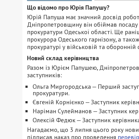
Що відомо про Юрія Папушу?
Юрій Папуша має значний досвід робот
Дніпропетровщину він обіймав посаду 
прокуратури Одеської області. Ще раніш
прокурора Одеського гарнізону, а тако
прокуратурі у військовій та оборонній 
Новий склад керівництва
Разом із Юрієм Папушею, Дніпропетров
заступників:
Ольга Миргородська — Перший заступ
прокуратури.
Євгеній Корнієнко — Заступник керів
Наріман Сулейманов — Заступник кер
Олексій Федюк — Заступник керівник
Нагадаємо, що 3 липня цього року нов
підписав наказ про проведення
перевір