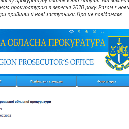
бласну прокуратуру очолив Юрій Папуша. Він замінив
ною прокуратурою з вересня 2020 року. Разом з нов
ри прийшли й нові заступники. Про це повідомляє