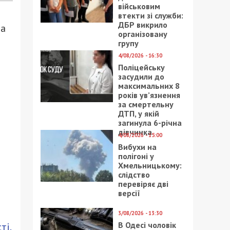
військовим
втекти зі служби:
ДБР викрило
на
організовану
групу
4/08/2026 - 16:30
Поліцейську
засудили до
максимальних 8
років ув’язнення
за смертельну
ДТП, у якій
загинула 6-річна
дівчинка
4/08/2026 - 15:00
Вибухи на
полігоні у
Хмельницькому:
слідство
перевіряє дві
версії
3/08/2026 - 13:30
В Одесі чоловік
ті.