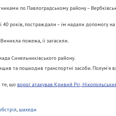
отниками по Павлоградському району – Вербківсь
 і 40 років, постраждали – їм надали допомогу на
Виникла пожежа, її загасили.
мада Синельниківського району.
ищив та пошкодив транспортні засоби. Полум’я 
 те, що
ворог атакував Кривий Ріг, Нікопольський
итися
обстріл
,
шахеди