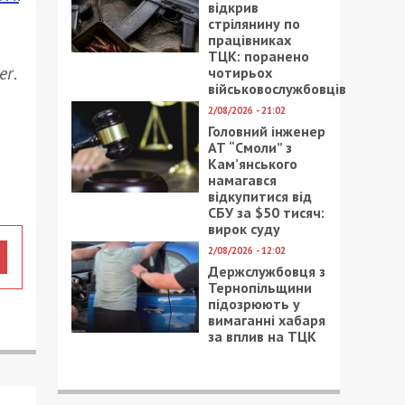
відкрив
стрілянину по
працівниках
ТЦК: поранено
er
.
чотирьох
військовослужбовців
2/08/2026 - 21:02
Головний інженер
АТ “Смоли” з
Кам’янського
намагався
відкупитися від
СБУ за $50 тисяч:
вирок суду
2/08/2026 - 12:02
Держслужбовця з
Тернопільщини
підозрюють у
вимаганні хабаря
за вплив на ТЦК