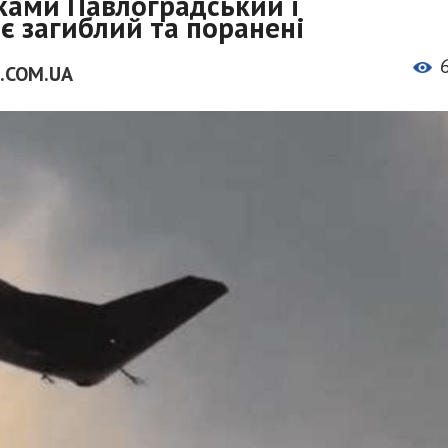
ками Павлоградський і
є загиблий та поранені
.COM.UA