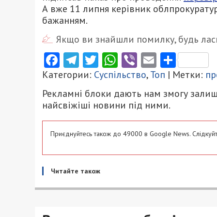
А вже 11 липня керівник облпрокуратур
бажанням.
Якщо ви знайшли помилку, будь ласк
Facebook
Telegram
Twitter
WhatsApp
Viber
Email
Поділ
Категории:
Суспільство
,
Топ
| Метки:
пр
Рекламні блоки дають нам змогу залиш
найсвіжіші новини під ними.
Приєднуйтесь також до 49000 в Google News. Слідкуйт
Читайте також