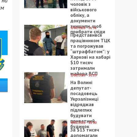
 на
чоловік з
им
військового
обліку, а
документи
знищили, щоб
5/08/2026 - 21:31
прибрати сліди
Представився
працівником ТЦК
та погрожував
“штрафбатом”: у
Харкові на хабарі
$10 тисяч
затримали
майора ВСП
5/08/2026 - 10:29
На Волині
депутат-
посадовець
Укрзалізниці
відряджав
підлеглих
будувати
приватний
4/08/2026 - 18:00
будинок
За $13 тисяч
допомагали