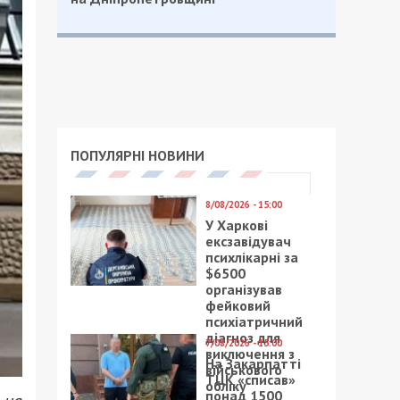
ПОПУЛЯРНІ НОВИНИ
8/08/2026 - 15:00
У Харкові
ексзавідувач
психлікарні за
$6500
організував
фейковий
психіатричний
діагноз для
7/08/2026 - 15:00
виключення з
На Закарпатті
військового
ТЦК «списав»
обліку
понад 1500