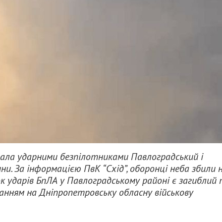
вала ударними безпілотниками Павлоградський і
и. За інформацією ПвК “Схід”, оборонці неба збили 
док ударів БпЛА у Павлоградському районі є загиблий
анням на Дніпропетровську обласну військову