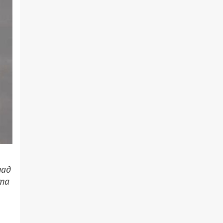
над
 та