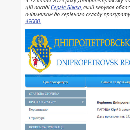
З 17 липня 2025 року Дніпропетровську о
цій посаді
Сергія Біжка,
який керував облас
очільником до керівного складу прокурату
49000.