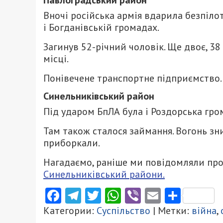
Вночі російська армія вдарила безпіл
і Богданівській громадах.
Загинув 52-річний чоловік. Ще двоє, 38
місці.
Понівечене транспортне підприємство. 
Синельниківський район
Під ударом БпЛА була і Роздорська гро
Там також сталося займання. Вогонь зн
приборкали.
Нагадаємо, раніше ми повідомляли про
Синельниківський райони.
Facebook
Telegram
Twitter
WhatsApp
Viber
Email
Поділ
Категории:
Суспільство
| Метки:
війна
,