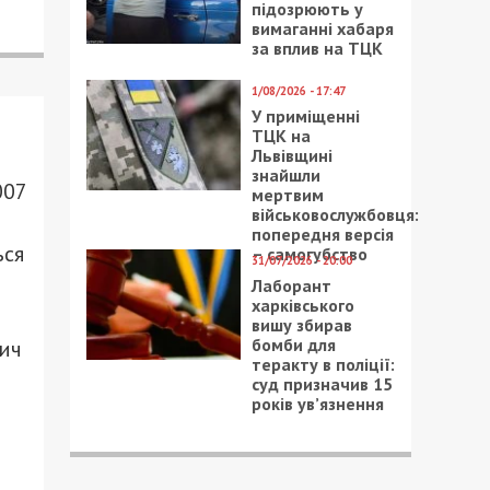
підозрюють у
вимаганні хабаря
за вплив на ТЦК
1/08/2026 - 17:47
У приміщенні
ТЦК на
Львівщині
знайшли
007
мертвим
військовослужбовця:
попередня версія
ься
– самогубство
31/07/2026 - 20:00
Лаборант
харківського
вишу збирав
бомби для
вич
теракту в поліції:
суд призначив 15
років ув’язнення