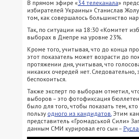
В прямом эфире «
34 телеканала
» пред
избирателей Украины» Станислав Жолуд
том, как совершалось большинство на
Так, по ситуации на 18:30 «Комитет и
выборах в Днепре на уровне 23%.
Кроме того, учитывая, что до конца п
этот показатель может возрасти до пок
протяжении дня, учитывая, что голосов
никаких очередей нет. Следовательно, 
беспокоиться.
Также эксперт по выборам отметил, ч
выборов – это фотофиксация бюллетене
было для того, чтобы показать тем, кт
пользу
одного из кандидатов.
Этим кан
представитель «Громадськой Сили» Заги
данным СМИ курировал его сын –
Русла