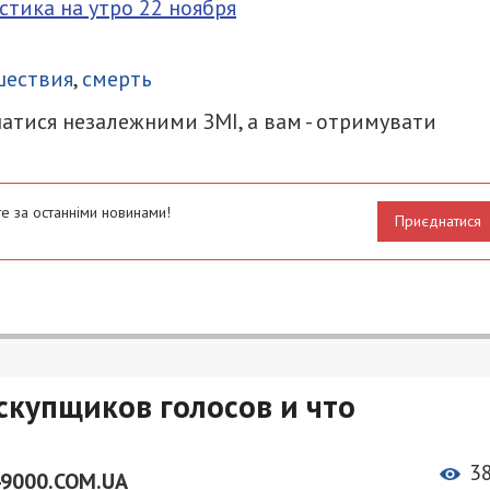
стика на утро 22 ноября
итися
шествия
,
смерть
атися незалежними ЗМІ, а вам - отримувати
е за останніми новинами!
Приєднатися
скупщиков голосов и что
3
49000.COM.UA