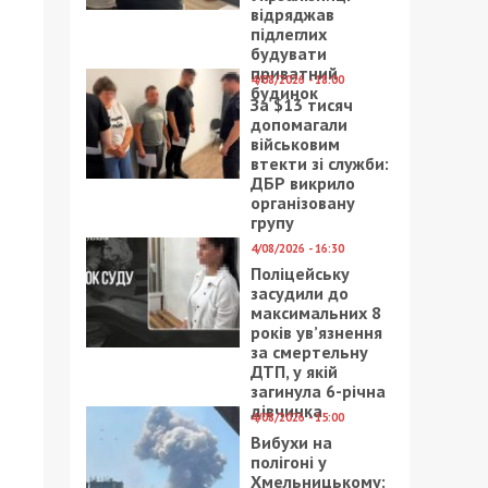
відряджав
підлеглих
будувати
приватний
4/08/2026 - 18:00
будинок
За $13 тисяч
допомагали
військовим
втекти зі служби:
ДБР викрило
організовану
групу
4/08/2026 - 16:30
Поліцейську
засудили до
максимальних 8
років ув’язнення
за смертельну
ДТП, у якій
загинула 6-річна
дівчинка
4/08/2026 - 15:00
Вибухи на
полігоні у
Хмельницькому: