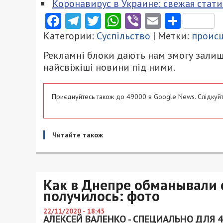
Коронавирус в Украине: свежая стати
Facebook
Telegram
Twitter
WhatsApp
Viber
Email
Поділ
Категории:
Суспільство
| Метки:
проис
Рекламні блоки дають нам змогу залиш
найсвіжіші новини під ними.
Приєднуйтесь також до 49000 в Google News. Слідкуйт
Читайте також
Как в Днепре обманывали 
получилось: фото
22/11/2020 - 18:45
АЛЕКСЕЙ ВАЛЕНКО - СПЕЦИАЛЬНО ДЛЯ 