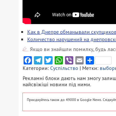
Как в Днепре обманывали скупщиков 
Количество нарушений на днепровск
Якщо ви знайшли помилку, будь ласк
Facebook
Telegram
Twitter
WhatsApp
Viber
Email
Поділ
Категории:
Суспільство
| Метки:
выбор
Рекламні блоки дають нам змогу залиш
найсвіжіші новини під ними.
Приєднуйтесь також до 49000 в Google News. Слідкуйт