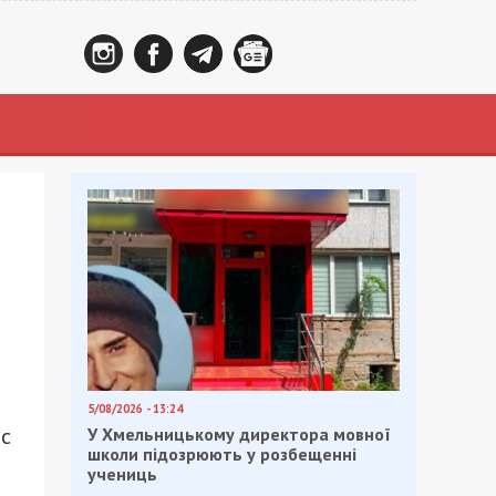
5/08/2026 - 13:24
с
У Хмельницькому директора мовної
школи підозрюють у розбещенні
учениць