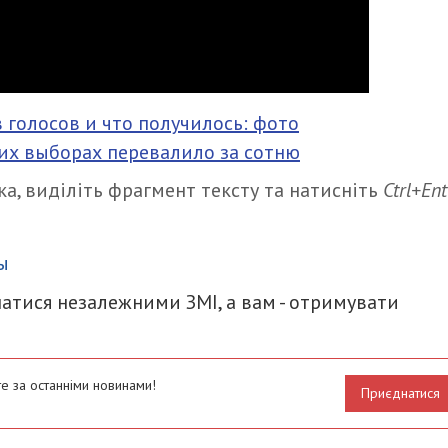
голосов и что получилось: фото
их выборах перевалило за сотню
а, виділіть фрагмент тексту та натисніть
Ctrl+Ent
итися
ы
атися незалежними ЗМІ, а вам - отримувати
е за останніми новинами!
Приєднатися