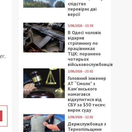
слідство
перевіряє дві
версії
3/08/2026 - 13:30
В Одесі чоловік
відкрив
стрілянину по
працівниках
ТЦК: поранено
er
.
чотирьох
військовослужбовців
2/08/2026 - 21:02
Головний інженер
АТ “Смоли” з
Кам’янського
намагався
відкупитися від
СБУ за $50 тисяч:
вирок суду
2/08/2026 - 12:02
Держслужбовця з
Тернопільщини