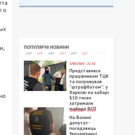
ета
е о
ных
ПОПУЛЯРНІ НОВИНИ
и,
5/08/2026 - 21:31
Представився
працівником ТЦК
та погрожував
“штрафбатом”: у
Харкові на хабарі
но
$10 тисяч
затримали
майора ВСП
5/08/2026 - 10:29
На Волині
депутат-
посадовець
Укрзалізниці