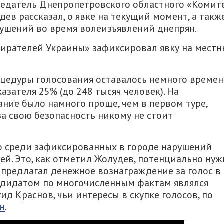
седатель Днепропетровского областного «Комит
ев рассказал, о явке на текущий момент, а такж
рушений во время волеизъявлений днепрян.
збирателей Украины» зафиксировал явку на мест
роцедуры голосования оставалось немного времен
азателя 25% (до 248 тысяч человек). На
ание было намного проще, чем в первом туре,
за свою безопасность никому не стоит
то среди зафиксированных в городе нарушений
й. Это, как отметил Жолудев, потенциально нуж
о предлагал денежное вознаграждение за голос в
дидатом по многочисленным фактам являлся
д Краснов, чьи интересы в скупке голосов, по
н
.