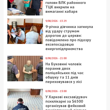
голови ВЛК районного
ТЦК викрили на
вимаганні хабаря
9/08/2026 - 13:29
9-річна дівчинка загинула
від удару струмом
дорогою до церкви:
повідомлено про підозру
ексепосадовцю
енергопідприємства
8/08/2026 - 21:00
На Буковині чоловік
поранив двох
поліцейських під час
обшуку та 11 днів
переховувався у лісі
8/08/2026 - 15:00
У Харкові ексзавідувач
психлікарні за $6500
організував фейковий