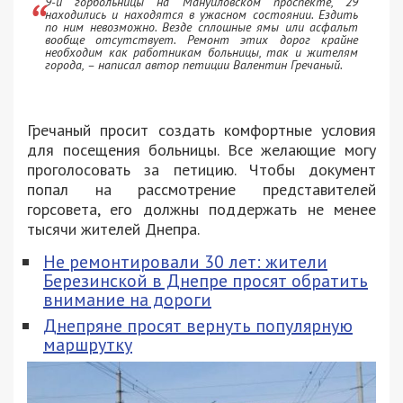
9-й горбольницы на Мануйловском проспекте, 29
находились и находятся в ужасном состоянии. Ездить
по ним невозможно. Везде сплошные ямы или асфальт
вообще отсутствует. Ремонт этих дорог крайне
необходим как работникам больницы, так и жителям
города, – написал автор петиции Валентин Гречаный.
Гречаный просит создать комфортные условия
для посещения больницы. Все желающие могу
проголосовать за петицию. Чтобы документ
попал на рассмотрение представителей
горсовета, его должны поддержать не менее
тысячи жителей Днепра.
Не ремонтировали 30 лет: жители
Березинской в Днепре просят обратить
внимание на дороги
Днепряне просят вернуть популярную
маршрутку