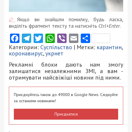
Якщо ви знайшли помилку, будь ласка,
виділіть фрагмент тексту та натисніть
Ctrl+Enter
.
Facebook
Telegram
Twitter
WhatsApp
Viber
Email
Поділити
Категории:
Суспільство
| Метки:
карантин
,
коронавирус
,
укрнет
Рекламні блоки дають нам змогу
залишатися незалежними ЗМІ, а вам -
отримувати найсвіжіші новини під ними.
Приєднуйтесь також до 49000 в Google News. Слідкуйте
за останніми новинами!
Приєднатися