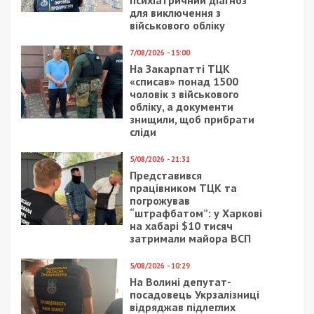
психіатричний діагноз
для виключення з
військового обліку
7/08/2026 - 15:00
На Закарпатті ТЦК
«списав» понад 1500
чоловік з військового
обліку, а документи
знищили, щоб прибрати
сліди
5/08/2026 - 21:31
Представився
працівником ТЦК та
погрожував
“штрафбатом”: у Харкові
на хабарі $10 тисяч
затримали майора ВСП
5/08/2026 - 10:29
На Волині депутат-
посадовець Укрзалізниці
відряджав підлеглих