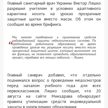
Главный санитарный врач Украины Виктор Ляшко
разрешил учителям в условиях адаптивного
карантина носить на уроках прозрачные
защитные щитки вместо масок. Об этом он
сообщил во время брифинга.
Мы меняем требования к применению средств
индивидуальной защиты педагогического состава. По
предложению работников образования, во время
проведения уроков мы разрешим носить вместо масок
прозрачный защитный щиток, который выполняет те
же функции, но позволяет проводить образовательный
процесс, передавая все эмоции педагога, – Ляшко.
Главный санврач добавил, что отдельно
поднимался вопрос о проведении медосмотров
перед началом учебного года для всех
первоклассников. Ляшко сообщил, что 20
августа на сайте Минздрава обнародуют
правила утилизации средств индивидуальной
защиты в учреждениях образования.