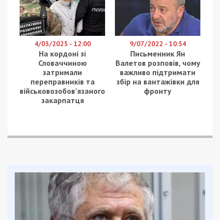
4/03/2025 - 12:00
9/07/2022 - 10:54
На кордоні зі
Письменник Ян
Словаччиною
Валетов розповів, чому
затримали
важливо підтримати
переправників та
збір на вантажівки для
військовозобов’язаного
фронту
закарпатця