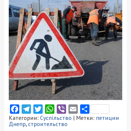
Facebook
Telegram
Twitter
WhatsApp
Viber
Email
Поділити
Категории:
Суспільство
| Метки:
петиции
Днепр
,
строительство