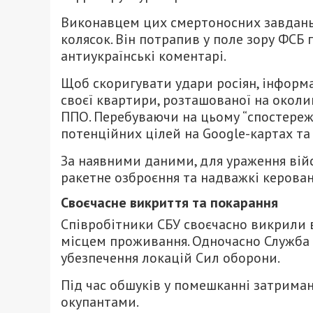
Виконавцем цих смертоносних завдань
колясок. Він потрапив у поле зору ФСБ 
антиукраїнські коментарі.
Щоб скоригувати удари росіян, інформа
своєї квартири, розташованої на околиц
ППО. Перебуваючи на цьому “спостереж
потенційних цілей на Google-картах та 
За наявними даними, для ураження війс
ракетне озброєння та надважкі керован
Своєчасне викриття та покарання
Співробітники СБУ своєчасно викрили 
місцем проживання. Одночасно Служба 
убезпечення локацій Сил оборони.
Під час обшуків у помешканні затриман
окупантами.