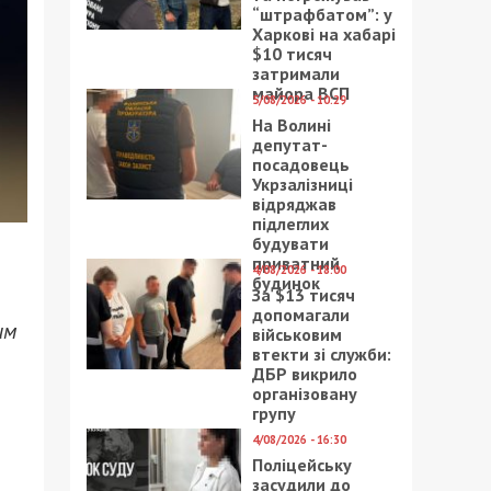
“штрафбатом”: у
Харкові на хабарі
$10 тисяч
затримали
майора ВСП
5/08/2026 - 10:29
На Волині
депутат-
посадовець
Укрзалізниці
відряджав
підлеглих
будувати
приватний
4/08/2026 - 18:00
будинок
За $13 тисяч
допомагали
им
військовим
втекти зі служби:
ДБР викрило
організовану
групу
4/08/2026 - 16:30
Поліцейську
засудили до