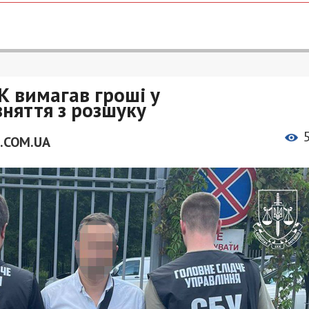
К вимагав гроші у
зняття з розшуку
.COM.UA