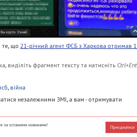
 те, що
21-річний агент ФСБ з Харкова отримав 
а, виділіть фрагмент тексту та натисніть
Ctrl+Ent
итися
фсб
,
війна
атися незалежними ЗМІ, а вам - отримувати
е за останніми новинами!
Приєднатися