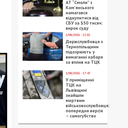
АТ “Смоли” з
Кам’янського
намагався
відкупитися від
СБУ за $50 тисяч:
вирок суду
2/08/2026 - 12:02
Держслужбовця з
Тернопільщини
підозрюють у
вимаганні хабаря
за вплив на ТЦК
1/08/2026 - 17:47
У приміщенні
ТЦК на
Львівщині
знайшли
мертвим
військовослужбовця:
попередня версія
– самогубство