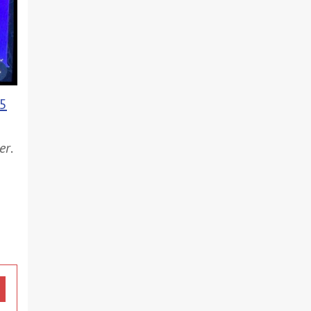
15
er
.