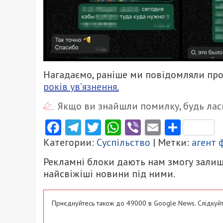
Нагадаємо, раніше ми повідомляли про
років ув’язнення.
Якщо ви знайшли помилку, будь ласк
Facebook
Telegram
Twitter
WhatsApp
Viber
Email
Поділ
Категории:
Суспільство
| Метки:
агент 
Рекламні блоки дають нам змогу залиш
найсвіжіші новини під ними.
Приєднуйтесь також до 49000 в Google News. Слідкуйт