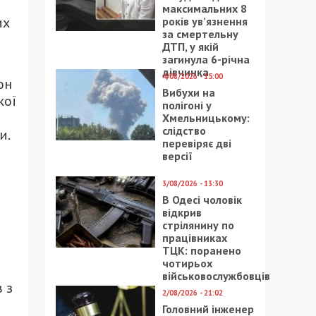
максимальних 8
их
років ув’язнення
за смертельну
ДТП, у якій
загинула 6-річна
дівчинка
4/08/2026 - 15:00
он
Вибухи на
кої
полігоні у
Хмельницькому:
слідство
и.
перевіряє дві
версії
3/08/2026 - 13:30
В Одесі чоловік
відкрив
стрілянину по
працівниках
ТЦК: поранено
чотирьох
військовослужбовців
 з
2/08/2026 - 21:02
Головний інженер