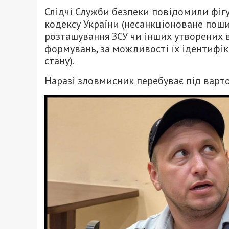
Слідчі Служби безпеки повідомили фігур
кодексу України (несанкціоноване поши
розташування ЗСУ чи інших утворених в
формувань, за можливості їх ідентифік
стану).
Наразі зловмисник перебуває під варто