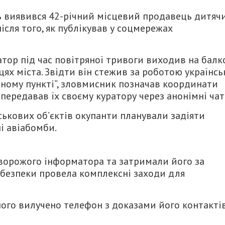
 виявився 42-річний місцевий продавець дитяч
після того, як публікував у соцмережах
тор під час повітряної тривоги виходив на балк
ях міста. Звідти він стежив за роботою українсь
ному пункті”, зловмисник позначав координати
передавав їх своєму куратору через анонімні чат
ькових об’єктів окупанти планували задіяти
і авіабомби.
ворожого інформатора та затримали його за
безпеки провела комплексні заходи для
ого вилучено телефон з доказами його контактів