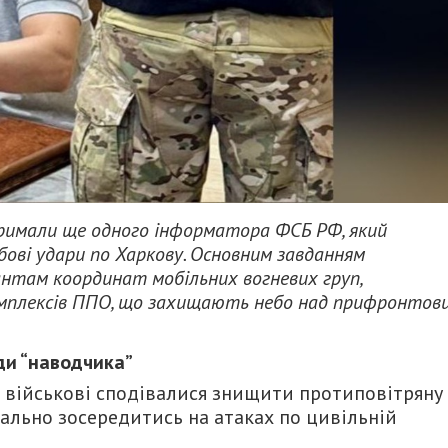
тримали ще одного інформатора ФСБ РФ, який
бові удари по Харкову. Основним завданням
антам координат мобільних вогневих груп,
омплексів ППО, що захищають небо над прифронтов
ди “наводчика”
і військові сподівалися знищити протиповітряну
ально зосередитись на атаках по цивільній