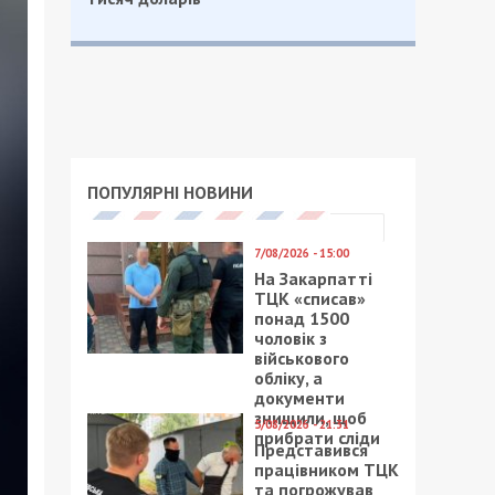
ПОПУЛЯРНІ НОВИНИ
7/08/2026 - 15:00
На Закарпатті
ТЦК «списав»
понад 1500
чоловік з
військового
обліку, а
документи
знищили, щоб
5/08/2026 - 21:31
прибрати сліди
Представився
працівником ТЦК
та погрожував