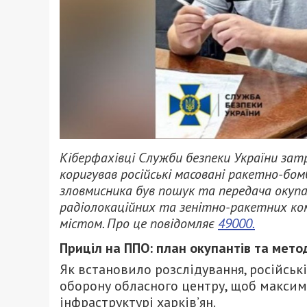
Кіберфахівці Служби безпеки України за
коригував російські масовані ракетно-бом
зловмисника був пошук та передача окуп
радіолокаційних та зенітно-ракетних к
містом. Про це повідомляє
49000.
Приціл на ППО: план окупантів та мето
Як встановило розслідування, російськ
оборону обласного центру, щоб максим
інфраструктурі харків’ян.