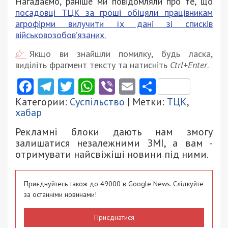
Нагадаємо, раніше ми повідомляли про те, що
посадовці ТЦК за гроші обіцяли працівникам
агрофірми вилучити їх дані зі списків
військовозобов’язаних.
Якщо ви знайшли помилку, будь ласка,
виділіть фрагмент тексту та натисніть
Ctrl+Enter
.
Facebook
Telegram
Twitter
WhatsApp
Viber
Email
Поділити
Категории:
Суспільство
| Метки:
ТЦК
,
хабар
Рекламні блоки дають нам змогу
залишатися незалежними ЗМІ, а вам -
отримувати найсвіжіші новини під ними.
Приєднуйтесь також до 49000 в Google News. Слідкуйте
за останніми новинами!
Приєднатися