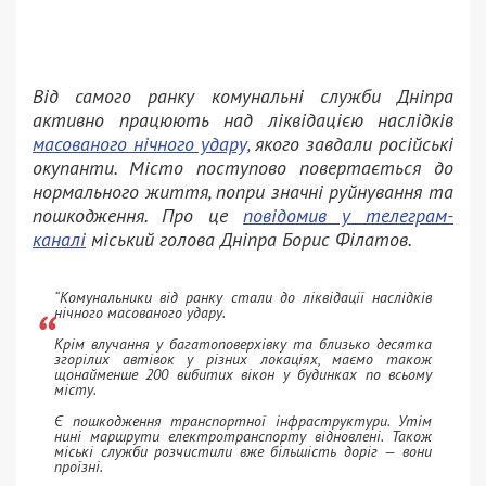
Від самого ранку комунальні служби Дніпра
активно працюють над ліквідацією наслідків
масованого нічного удару,
якого завдали російські
окупанти. Місто поступово повертається до
нормального життя, попри значні руйнування та
пошкодження. Про це
повідомив у телеграм-
каналі
міський голова Дніпра Борис Філатов.
“Комунальники від ранку стали до ліквідації наслідків
нічного масованого удару.
Крім влучання у багатоповерхівку та близько десятка
згорілих автівок у різних локаціях, маємо також
щонайменше 200 вибитих вікон у будинках по всьому
місту.
Є пошкодження транспортної інфраструктури. Утім
нині маршрути електротранспорту відновлені. Також
міські служби розчистили вже більшість доріг — вони
проїзні.