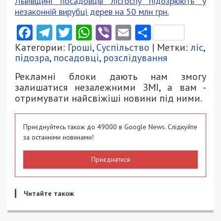
Львівщині посадовців лісгоспу підозрюють у
незаконній вирубці дерев на 50 млн грн.
Facebook
Telegram
Twitter
WhatsApp
Viber
Email
Поділити
Категории:
Гроші
,
Суспільство
| Метки:
ліс
,
підозра
,
посадовці
,
розслідування
Рекламні блоки дають нам змогу
залишатися незалежними ЗМІ, а вам -
отримувати найсвіжіші новини під ними.
Приєднуйтесь також до 49000 в Google News. Слідкуйте
за останніми новинами!
Приєднатися
Читайте також