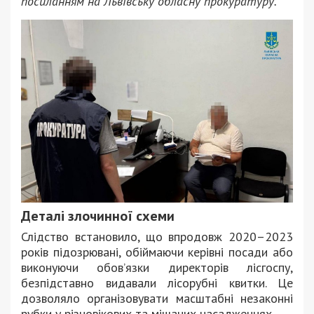
посиланням на Львівську обласну прокуратуру.
Деталі злочинної схеми
Слідство встановило, що впродовж 2020–2023
років підозрювані, обіймаючи керівні посади або
виконуючи обов’язки директорів лісгоспу,
безпідставно видавали лісорубні квитки. Це
дозволяло організовувати масштабні незаконні
рубки у різновікових та мішаних насадженнях.