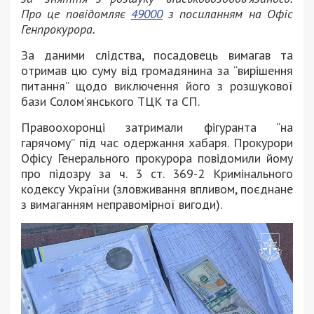
Про це повідомляє
49000
з посиланням на Офіс
Генпрокурора.
За даними слідства, посадовець вимагав та
отримав цю суму від громадянина за “вирішення
питання” щодо виключення його з розшукової
бази Солом’янського ТЦК та СП.
Правоохоронці затримали фігуранта “на
гарячому” під час одержання хабаря. Прокурори
Офісу Генерального прокурора повідомили йому
про підозру за ч. 3 ст. 369-2 Кримінального
кодексу України (зловживання впливом, поєднане
з вимаганням неправомірної вигоди).