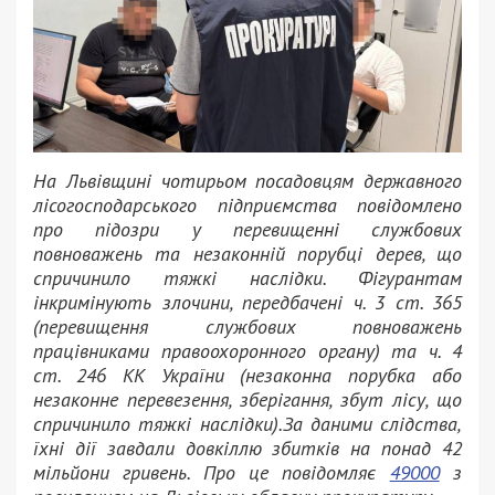
На Львівщині чотирьом посадовцям державного
лісогосподарського підприємства повідомлено
про підозри у перевищенні службових
повноважень та незаконній порубці дерев, що
спричинило тяжкі наслідки. Фігурантам
інкримінують злочини, передбачені ч. 3 ст. 365
(перевищення службових повноважень
працівниками правоохоронного органу) та ч. 4
ст. 246 КК України (незаконна порубка або
незаконне перевезення, зберігання, збут лісу, що
спричинило тяжкі наслідки).За даними слідства,
їхні дії завдали довкіллю збитків на понад 42
мільйони гривень. Про це повідомляє
49000
з