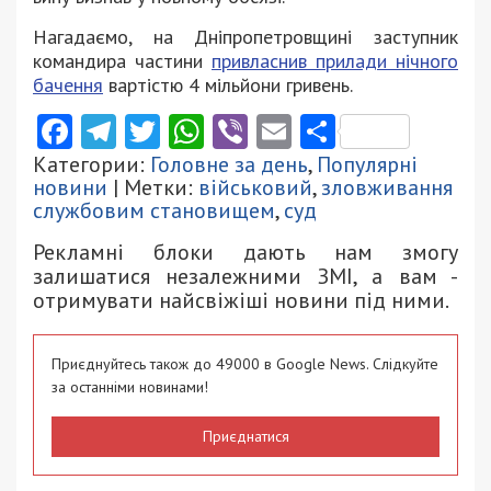
Нагадаємо, на Дніпропетровщині заступник
командира частини
привласнив прилади нічного
бачення
вартістю 4 мільйони гривень.
Facebook
Telegram
Twitter
WhatsApp
Viber
Email
Поділити
Категории:
Головне за день
,
Популярні
новини
| Метки:
військовий
,
зловживання
службовим становищем
,
суд
Рекламні блоки дають нам змогу
залишатися незалежними ЗМІ, а вам -
отримувати найсвіжіші новини під ними.
Приєднуйтесь також до 49000 в Google News. Слідкуйте
за останніми новинами!
Приєднатися