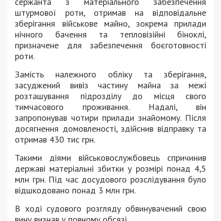
сержанта з матеріального забезпечення
штурмової роти, отримав на відповідальне
зберігання військове майно, зокрема прилади
нічного бачення та тепловізійні біноклі,
призначене для забезпечення боєготовності
роти.
Замість належного обліку та зберігання,
засуджений вивіз частину майна за межі
розташування підрозділу до місця свого
тимчасового проживання. Надалі, він
запропонував чотири прилади знайомому. Після
досягнення домовленості, здійснив відправку та
отримав 430 тис грн.
Такими діями військовослужбовець спричинив
державі матеріальні збитки у розмірі понад 4,5
млн грн. Під час досудового розслідування було
відшкодовано понад 3 млн грн.
В ході судового розгляду обвинувачений свою
вину визнав у повному обсязі.