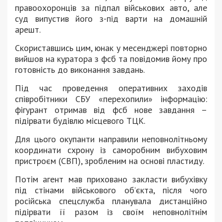
правоохоронців за підпал військових авто, але
суд випустив його з-під варти на домашній
арешт.
Скориставшись цим, юнак у месенджері повторно
вийшов на куратора з фсб та повідомив йому про
готовність до виконання завдань.
Під час проведення оперативних заходів
співробітники СБУ «перехопили» інформацію:
фігурант отримав від фсб нове завдання –
підірвати будівлю місцевого ТЦК.
Для цього окупанти направили неповнолітньому
координати схрону із саморобним вибуховим
пристроєм (СВП), зробленим на основі пластиду.
Потім агент мав приховано закласти вибухівку
під стінами військового об’єкта, після чого
російська спецслужба планувала дистанційно
підірвати її разом із своїм неповнолітнім