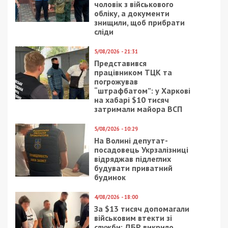
чоловік з військового
обліку, а документи
знищили, щоб прибрати
сліди
5/08/2026 - 21:31
Представився
працівником ТЦК та
погрожував
“штрафбатом”: у Харкові
на хабарі $10 тисяч
затримали майора ВСП
5/08/2026 - 10:29
На Волині депутат-
посадовець Укрзалізниці
відряджав підлеглих
будувати приватний
будинок
4/08/2026 - 18:00
За $13 тисяч допомагали
військовим втекти зі
служби: ДБР викрило