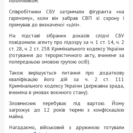
поплічником.
Співробітники СБУ затримали фігуранта «на
гарячому», коли він забрав СВП зі схрону і
прямував до визначеної «цілі».
На підставі зібраних доказів слідчі СБУ
повідомили агенту про підозру за ч. 1 ст. 14, ч. 2
ст. 28, ч. 2 ст. 258 Кримінального кодексу України
(готування до терористичного акту, вчинене за
попередньою змовою групою осіб).
Також вирішується питання про додаткову
кваліфікацію його дій за ч. 2 ст. 111
Кримінального кодексу України (державна зрада,
вчинена в умовах воєнного стану).
Зловмисник перебуває під вартою. Йому
загрожує до 12 років тюрми з конфіскацією
майна.
Нагадаємо, військовий з дружиною готували