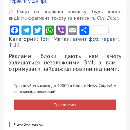
теракти у Дніпрі
.
Якщо ви знайшли помилку, будь ласка,
виділіть фрагмент тексту та натисніть
Ctrl+Enter
.
Facebook
Telegram
Twitter
WhatsApp
Viber
Email
Поділити
Категории:
Топ
| Метки:
агент фсб
,
теракт
,
ТЦК
Рекламні блоки дають нам змогу
залишатися незалежними ЗМІ, а вам -
отримувати найсвіжіші новини під ними.
Приєднуйтесь також до 49000 в Google News. Слідкуйте
за останніми новинами!
Приєднатися
Читайте також