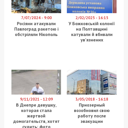
7/07/2024 - 9:00
2/02/2025 - 16:15
Росіяни атакували
У Божковській колонії
Павлоград ракетою і
на Полтавщині
обстріляли Нікополь
катували й вбивали
ув’язнених
9/11/2021 - 12:09
3/05/2018 - 16:18
В Днепре девушку,
Приозерный
которая стала
возобновил свою
жертвой
работу после
домогательств, хотят
эвакуации
судить: фото