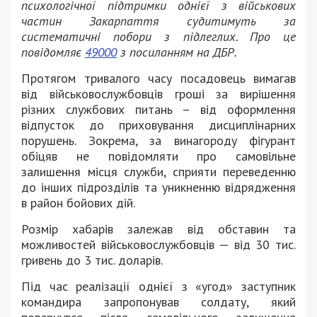
психологічної підтримки однієї з військових
частин Закарпаття судитимуть за
систематичні побори з підлеглих. Про це
повідомляє
49000
з посиланням на ДБР.
Протягом тривалого часу посадовець вимагав
від військовослужбовців гроші за вирішення
різних службових питань – від оформлення
відпусток до приховування дисциплінарних
порушень. Зокрема, за винагороду фігурант
обіцяв не повідомляти про самовільне
залишення місця служби, сприяти переведенню
до інших підрозділів та уникненню відрядження
в район бойових дій.
Розмір хабарів залежав від обставин та
можливостей військовослужбовців — від 30 тис.
гривень до 3 тис. доларів.
Під час реалізації однієї з «угод» заступник
командира запропонував солдату, який