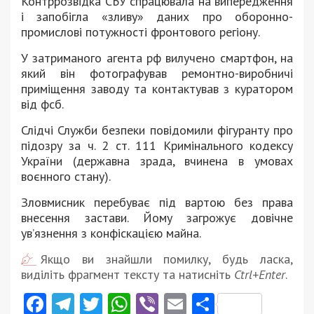
Контррозвідка СБУ спрацювала на випередження
і запобігла «зливу» даних про оборонно-
промислові потужності фронтового регіону.
У затриманого агента рф вилучено смартфон, на
який він фотографував ремонтно-виробничі
приміщення заводу та контактував з куратором
від фсб.
Слідчі Служби безпеки повідомили фігуранту про
підозру за ч. 2 ст. 111 Кримінального кодексу
України (державна зрада, вчинена в умовах
воєнного стану).
Зловмисник перебуває під вартою без права
внесення застави. Йому загрожує довічне
ув’язнення з конфіскацією майна.
Якщо ви знайшли помилку, будь ласка,
виділіть фрагмент тексту та натисніть
Ctrl+Enter
.
Facebook
Telegram
Twitter
WhatsApp
Viber
Email
Поділити