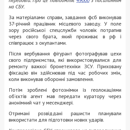
передовій. Про це повідомляє
49000
з посиланням
на СБУ.
За матеріалами справи, завдання фсб виконував
37-річний працівник місцевого заводу. У поле
зору російської спецслужби чоловік потрапив
через свого брата, який проживає в рф і
співпрацює з окупантами.
Після вербування фігурант фотографував цехи
свого підприємства, які використовувалися для
ремонту важкої бронетехніки ЗСУ. Приховану
фіксацію він здійснював під час робочих змін,
коли виконував оборонні замовлення.
Потім зроблені фотознімки із геолокаціями
об’єктів агент мав передати куратору через
анонімний чат у месенджері.
Отримані розвіддані рашисти планували
використати для підготовки нових ударів.