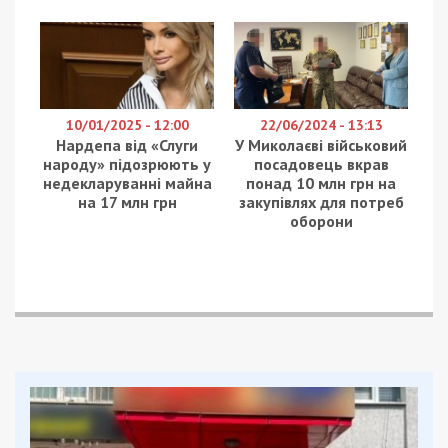
Оперативний
».
Дізнавшись про зникнення чоловіка, вона
звернулася до правоохоронних органів. Сьогодні,
2 вересня, жінка заявила у коментарі для
ЗМІ
,
що Владислав знайшовся і перебуває поруч із
нею.
Ще сьогодні вранці щодо місцеперебування
чоловіка не було єдиних даних і тривали пошуки.
Навіть зараз у пресслужбі поліції
Дніпропетровської області журналістам ІА
«Дніпро Оперативний» зазначили, що інформація
поки що є непідтвердженою. За наявними
даними, після зникнення пораненого військового
правоохоронці не бачили його, а дружина після
надання журналістам коментаря про те, що
Владислав знайшовся, наразі на зв’язок не
виходить.
Нагадаємо, 30 серпня Владислав раптово
зник з
обласної лікарні
, де проходив лікування після