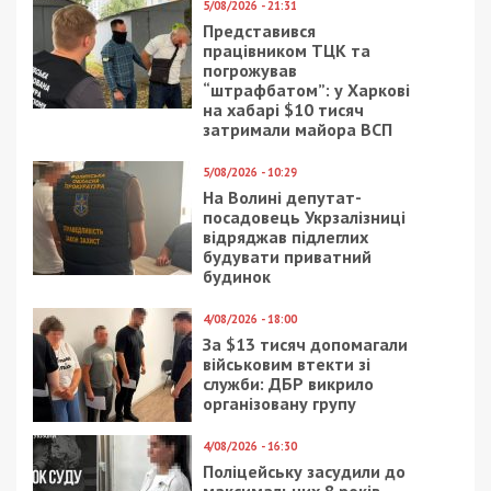
Facebook
Telegram
Twitter
WhatsApp
Viber
Email
Поділити
Категории:
Головне за день
| Метки:
військовий
,
лікарня Мечникова
,
Риженко
Рекламні блоки дають нам змогу
залишатися незалежними ЗМІ, а вам -
отримувати найсвіжіші новини під ними.
Приєднуйтесь також до 49000 в Google News. Слідкуйте
за останніми новинами!
Приєднатися
Читайте також