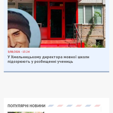
серйозних поранень, отриманих під час
перебування в полоні. Відомо, що напередодні
керівник лікарні Мечникова Сергій Риженко зняв
чергове відео з пораненим –
тепер за участю
Владислава
. Вочевидь, що і представникам медіа
дозволили спілкуватися з Владиславом на
території лікарні Мечникова, навіть незважаючи
на те, що він фізично не мав змоги говорити і
йому навряд чи просто було виносити такі
навантаження.
У мережі висловлювали припущення, що
Владислав міг самостійно залишити лікарню
через специфічне ставлення Сергія Риженка до
пацієнтів. Адже замість того, щоб забезпечити
пораненого та морально виснаженого після
пережитого на фронті і в полоні військового
належним лікуванням і спокоєм, керівник лікарні
допустив до нього журналістів і створював свої
нові піар-відео.