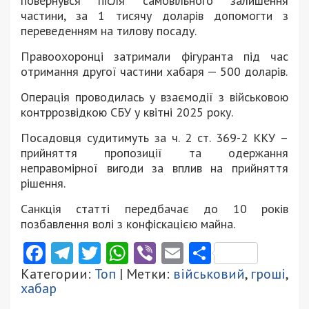
повернувся після самовільного залишення
частини, за 1 тисячу доларів допомогти з
переведенням на тилову посаду.
Правоохоронці затримали фігуранта під час
отримання другої частини хабаря — 500 доларів.
Операція проводилась у взаємодії з військовою
контррозвідкою СБУ у квітні 2025 року.
Посадовця судитимуть за ч. 2 ст. 369-2 ККУ –
прийняття пропозиції та одержання
неправомірної вигоди за вплив на прийняття
рішення.
Санкція статті передбачає до 10 років
позбавлення волі з конфіскацією майна.
Facebook
Telegram
Twitter
WhatsApp
Viber
Email
Поділити
Категории:
Топ
| Метки:
військовий
,
гроші
,
хабар