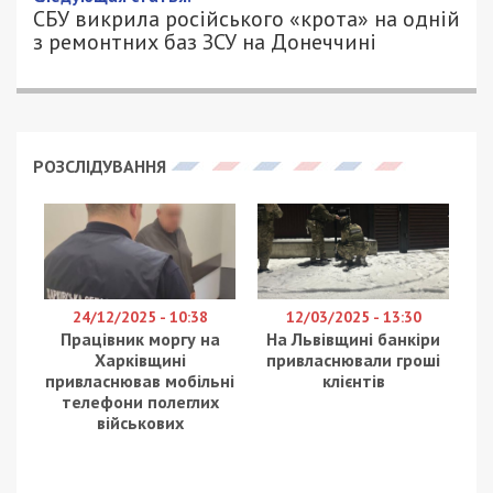
АННА БАУМАН - СПЕЦИАЛЬНО ДЛЯ
650
49000.COM.UA
Зниклий з лікарні Мечникова поранений
військовослужбовець, який пережив тортури в
російському полоні та якого Сергій Риженко
показував у своїх відео, наразі перебуває вдома,
поруч з дружиною. Про це повідомила сама жінка,
передає
49000
з посиланням на «
Дніпро