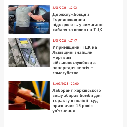
Харківщині
привласнювали гроші
привласнював мобільні
клієнтів
телефони полеглих
військових
10/01/2025 - 12:00
22/06/2024 - 13:13
Нардепа від «Слуги
У Миколаєві військовий
народу» підозрюють у
посадовець вкрав
недекларуванні майна
понад 10 млн грн на
на 17 млн грн
закупівлях для потреб
оборони