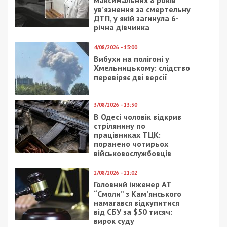
Предыдущая статья:
За нардепа Кузнєцова, якого
звинувачують у корупції на закупівлі
дронів, внесли заставу 8 млн грн
Следующая статья:
На Закарпатті перед судом постане
військовий посадовець за вимагання
грошей у підлеглих
РОЗСЛІДУВАННЯ
24/12/2025 - 10:38
12/03/2025 - 13:30
Працівник моргу на
На Львівщині банкіри