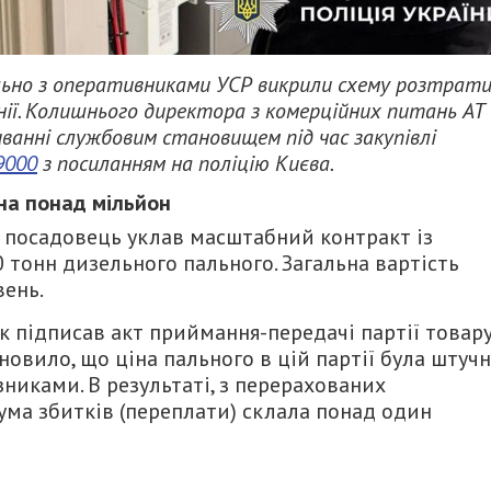
пільно з оперативниками УСР викрили схему розтрат
нії. Колишнього директора з комерційних питань АТ
ванні службовим становищем під час закупівлі
9000
з посиланням на поліцію Києва.
на понад мільйон
і посадовець уклав масштабний контракт із
тонн дизельного пального. Загальна вартість
ень.
к підписав акт приймання-передачі партії товар
новило, що ціна пального в цій партії була штуч
никами. В результаті, з перерахованих
сума збитків (переплати) склала понад один