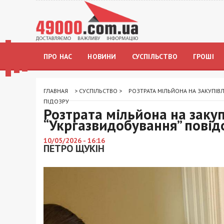
ПРО НАС
НОВИНИ
СУСПІЛЬСТВО
ГРОШІ
ГЛАВНАЯ
>
СУСПІЛЬСТВО
>
РОЗТРАТА МІЛЬЙОНА НА ЗАКУПІ
ПІДОЗРУ
Розтрата мільйона на заку
“Укргазвидобування” повід
10/05/2026 - 16:16
ПЕТРО ЩУКІН