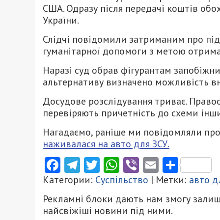
США. Одразу після передачі коштів обо
України.
Слідчі повідомили затриманим про підоз
гуманітарної допомоги з метою отриман
Наразі суд обрав фігурантам запобіжни
альтернативу визначено можливість вне
Досудове розслідування триває. Право
перевіряють причетність до схеми інши
Нагадаємо, раніше ми повідомляли про
наживалася на авто для ЗСУ.
Facebook
Telegram
Twitter
WhatsApp
Viber
Email
Поділ
Категории:
Суспільство
| Метки:
авто д
Рекламні блоки дають нам змогу залиш
найсвіжіші новини під ними.