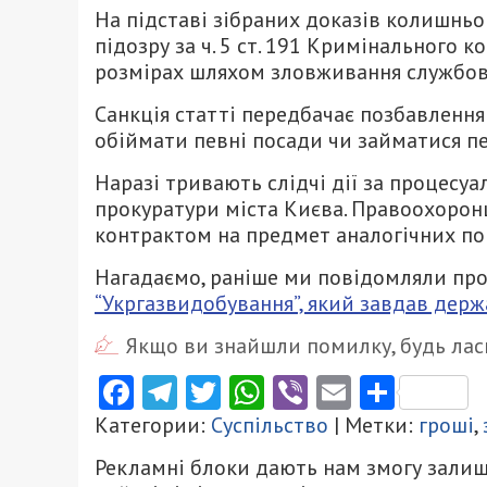
На підставі зібраних доказів колишнь
підозру за ч. 5 ст. 191 Кримінального 
розмірах шляхом зловживання службо
Санкція статті передбачає позбавлення 
обіймати певні посади чи займатися п
Наразі тривають слідчі дії за процесу
прокуратури міста Києва. Правоохорон
контрактом на предмет аналогічних по
Нагадаємо, раніше ми повідомляли про
“Укргазвидобування”, який завдав держа
Якщо ви знайшли помилку, будь ласк
Facebook
Telegram
Twitter
WhatsApp
Viber
Email
Поділ
Категории:
Суспільство
| Метки:
гроші
,
Рекламні блоки дають нам змогу залиш