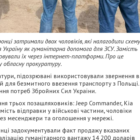
ронці затримали двох чоловіків, які налагодили схем
 Україну як гуманітарна допомога для ЗСУ. Замість
ізовували їх через інтернет-платформи. Про це
у обласну прокуратуру.
атури, підозрювані використовували звернення в
й для безмитного ввезення транспорту з Польщі.
ня потреб Збройних Сил України.
ня трьох позашляховиків: Jeep Commander, Kia
амість відправки у військові частини, чоловіки
ез месенджери та оголошення у мережі.
ронці задокументували факт продажу вказаних
алізацію гуманітарного вантажу 14 200 доларів