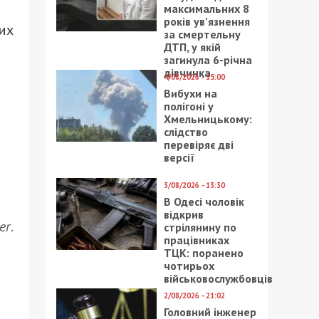
максимальних 8
років ув’язнення
ких
за смертельну
ДТП, у якій
загинула 6-річна
дівчинка
4/08/2026 - 15:00
Вибухи на
полігоні у
Хмельницькому:
слідство
перевіряє дві
версії
3/08/2026 - 13:30
В Одесі чоловік
відкрив
er
.
стрілянину по
працівниках
ТЦК: поранено
чотирьох
військовослужбовців
2/08/2026 - 21:02
Головний інженер