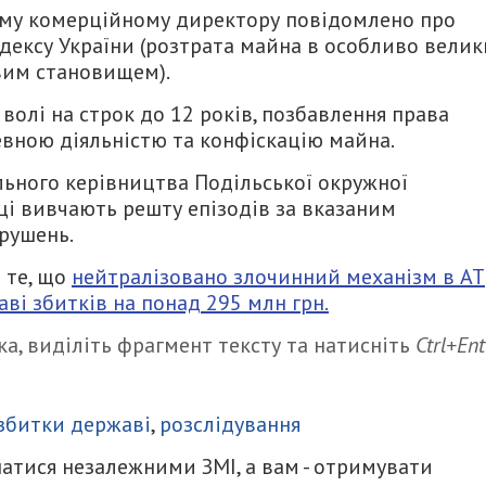
ому комерційному директору повідомлено про
кодексу України (розтрата майна в особливо вели
вим становищем).
волі на строк до 12 років, позбавлення права
евною діяльністю та конфіскацію майна.
ального керівництва Подільської окружної
ці вивчають решту епізодів за вказаним
рушень.
 те, що
нейтралізовано злочинний механізм в АТ
ві збитків на понад 295 млн грн.
а, виділіть фрагмент тексту та натисніть
Ctrl+Ent
итися
збитки державі
,
розслідування
атися незалежними ЗМІ, а вам - отримувати