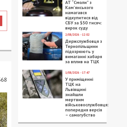
АТ “Смоли” з
Кам’янського
намагався
відкупитися від
СБУ за $50 тисяч:
вирок суду
2/08/2026 - 12:02
Держслужбовця з
Тернопільщини
підозрюють у
вимаганні хабаря
за вплив на ТЦК
1/08/2026 - 17:47
368
У приміщенні
ТЦК на
Львівщині
знайшли
мертвим
військовослужбовця:
попередня версія
– самогубство