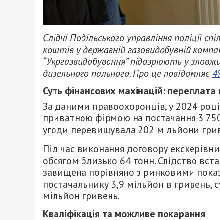
Слідчі Подільського управління поліції с
коштів у державній газовидобувній компа
“Укргазвидобування” підозрюють у зловжи
дизельного пального. Про це повідомляє
4
Суть фінансових махінацій: переплата 
За даними правоохоронців, у 2024 роц
приватною фірмою на постачання 3 750 
угоди перевищувала 202 мільйони грив
Під час виконання договору екскерівни
обсягом близько 64 тонн. Слідство вста
завищена порівняно з ринковими показ
постачальнику 3,9 мільйонів гривень, 
мільйон гривень.
Кваліфікація та можливе покарання