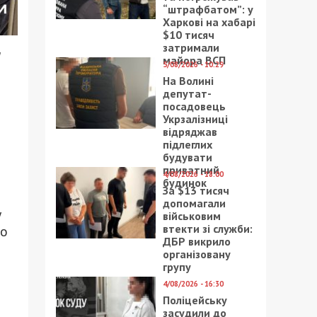
“штрафбатом”: у
Харкові на хабарі
$10 тисяч
затримали
и
майора ВСП
5/08/2026 - 10:29
На Волині
депутат-
посадовець
Укрзалізниці
відряджав
підлеглих
будувати
приватний
4/08/2026 - 18:00
будинок
За $13 тисяч
допомагали
у
військовим
втекти зі служби:
но
ДБР викрило
організовану
групу
4/08/2026 - 16:30
Поліцейську
засудили до