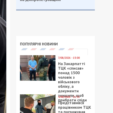
ПОПУЛЯРНІ НОВИНИ
7/08/2026 - 15:00
На Закарпатті
ТЦК «списав»
понад 1500
чоловік з
військового
обліку, а
документи
знищили, щоб
5/08/2026 - 21:31
прибрати сліди
Представився
працівником ТЦК
та погрожував