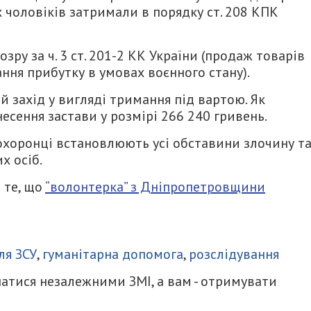
х чоловіків затримали в порядку ст. 208 КПК
ру за ч. 3 ст. 201-2 КК України (продаж товарів
ня прибутку в умовах воєнного стану).
й захід у вигляді тримання під вартою. Як
сення застави у розмірі 266 240 гривень.
охоронці встановлюють усі обставини злочину т
х осіб.
 те, що
“волонтерка” з Дніпропетровщини
итися
ля ЗСУ
,
гуманітарна допомога
,
розслідування
атися незалежними ЗМІ, а вам - отримувати