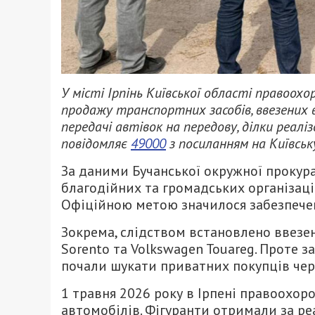
У місті Ірпінь Київської області правоохо
продажу транспортних засобів, ввезених в
передачі автівок на передову, ділки реал
повідомляє
49000
з посиланням на Київськ
За даними Бучанської окружної прокур
благодійних та громадських організаці
Офіційною метою значилося забезпечен
Зокрема, слідством встановлено ввезен
Sorento та Volkswagen Touareg. Проте з
почали шукати приватних покупців чер
1 травня 2026 року в Ірпені правоохо
автомобілів. Фігуранти отримали за ре