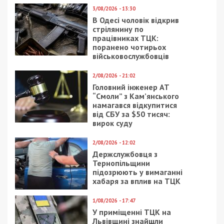
3/08/2026 - 13:30
В Одесі чоловік відкрив
стрілянину по
працівниках ТЦК:
поранено чотирьох
військовослужбовців
2/08/2026 - 21:02
Головний інженер АТ
“Смоли” з Кам’янського
намагався відкупитися
від СБУ за $50 тисяч:
вирок суду
2/08/2026 - 12:02
Держслужбовця з
Тернопільщини
підозрюють у вимаганні
хабаря за вплив на ТЦК
1/08/2026 - 17:47
У приміщенні ТЦК на
Львівщині знайшли