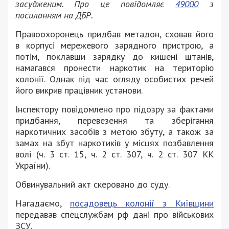
засудженим. Про це повідомляє
49000
з
посиланням на ДБР.
Правоохоронець придбав метадон, сховав його
в корпусі мережевого зарядного пристрою, а
потім, поклавши зарядку до кишені штанів,
намагався пронести наркотик на територію
колонії. Однак під час огляду особистих речей
його викрив працівник установи.
Інспектору повідомлено про підозру за фактами
придбання, перевезення та зберігання
наркотичних засобів з метою збуту, а також за
замах на збут наркотиків у місцях позбавлення
волі (ч. 3 ст. 15, ч. 2 ст. 307, ч. 2 ст. 307 КК
України).
Обвинувальний акт скеровано до суду.
Нагадаємо,
посадовець колонії з Київщини
передавав спецслужбам рф дані про військових
ЗСУ.