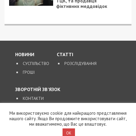
ТЦК, та продавця
фіктивних меддовідок
НОВИНИ
СТАТТІ
СУСПІЛЬСТВО
РОЗСЛІДУВАННЯ
ГРОШІ
ЗВОРОТНІЙ ЗВ’ЯЗОК
КОНТАКТИ
Ми використовуємо cookie для найкращого представлення
SUPPORT@49000.COM.UA
нашого сайту. Якщо Ви продовжите використовувати сайт,
ми вважатимемо, що Вас це влаштовує.
© 2026, ВСІ ПРАВА ЗАХИЩЕНІ
49000.COM.UA
OK