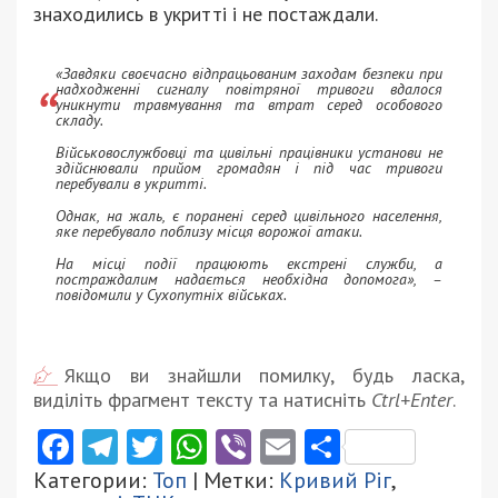
знаходились в укритті і не постаждали.
«Завдяки своєчасно відпрацьованим заходам безпеки при
надходженні сигналу повітряної тривоги вдалося
уникнути травмування та втрат серед особового
складу.
Військовослужбовці та цивільні працівники установи не
здійснювали прийом громадян і під час тривоги
перебували в укритті.
Однак, на жаль, є поранені серед цивільного населення,
яке перебувало поблизу місця ворожої атаки.
На місці події працюють екстрені служби, а
постраждалим надається необхідна допомога», –
повідомили у Сухопутніх військах.
Якщо ви знайшли помилку, будь ласка,
виділіть фрагмент тексту та натисніть
Ctrl+Enter
.
Facebook
Telegram
Twitter
WhatsApp
Viber
Email
Поділити
Категории:
Топ
| Метки:
Кривий Ріг
,