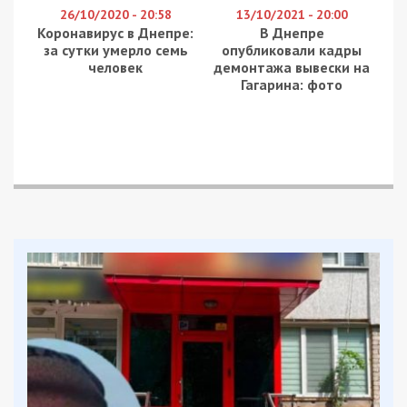
чоловік. Про це повідомив начальник
Дніпропетровської ОВА Олександр Ганжа, передає
49000
.
На Нікопольщині під ударами опинилися
Нікополь, Марганецька, Червоногригорівська,
Покровська та Мирівська громади. Внаслідок
атак пошкоджені підприємства, об’єкти
інфраструктури, багатоквартирний і приватний
будинки.
Поранений 46-річний чоловік лікуватиметься
амбулаторно.
На Синельниківщині російські війська атакували
Васильківську та Українську громади. Через
обстріли виникла пожежа.
На Криворіжжі під ударами були Кривий Ріг,
Зеленодольська та Апостолівська громади.
Пошкоджено підприємство та приватний
житловий будинок.