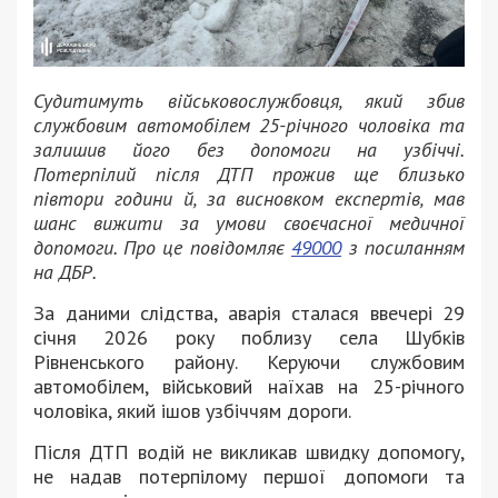
Судитимуть військовослужбовця, який збив
службовим автомобілем 25-річного чоловіка та
залишив його без допомоги на узбіччі.
Потерпілий після ДТП прожив ще близько
півтори години й, за висновком експертів, мав
шанс вижити за умови своєчасної медичної
допомоги. Про це повідомляє
49000
з посиланням
на ДБР.
За даними слідства, аварія сталася ввечері 29
січня 2026 року поблизу села Шубків
Рівненського району. Керуючи службовим
автомобілем, військовий наїхав на 25-річного
чоловіка, який ішов узбіччям дороги.
Після ДТП водій не викликав швидку допомогу,
не надав потерпілому першої допомоги та