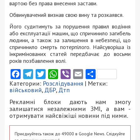
вартою без права внесення застави.
Обвинувачений визнав свою вину та розкаявся.
Його судитимуть за порушення правил водіння
або експлуатації машин, що спричинило загибель
людини, а також за залишення в небезпеці, що
спричинило смерть потерпілого. Найсуворіша із
інкримінованих статей передбачає до восьми
років позбавлення волі.
Facebook
Telegram
Twitter
WhatsApp
Viber
Email
Поділити
Категории:
Розслідування
| Метки:
військовий
,
ДБР
,
Дтп
Рекламні блоки дають нам змогу
залишатися незалежними ЗМІ, а вам -
отримувати найсвіжіші новини під ними.
Приєднуйтесь також до 49000 в Google News. Слідкуйте