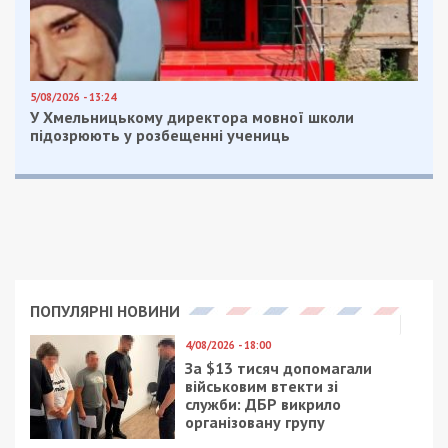
У Павлоградському районі ворог вдарив по
Троїцькій громаді. Внаслідок атаки загорілося
поле з пшеницею.
Facebook
Telegram
Twitter
WhatsApp
Viber
Email
Поділити
Категории:
Суспільство
| Метки:
війна
,
обстріл
Рекламні блоки дають нам змогу
залишатися незалежними ЗМІ, а вам -
отримувати найсвіжіші новини під ними.
Приєднуйтесь також до 49000 в Google News. Слідкуйте
за останніми новинами!
Приєднатися
Читайте також