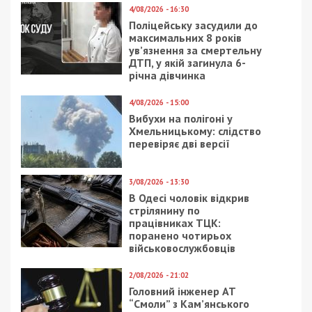
Предыдущая статья:
Офіцер військової частини підписав
фіктивний ремонт техніки на 650 тисяч
гривень
Следующая статья:
Військовослужбовець збив 25-річного
чоловіка та залишив його помирати на
узбіччі
СУСПІЛЬСТВО