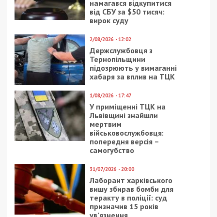
3/11/2023 - 14:16
3/04/2018 - 10:23
Голова облради
В Днепре появится
Харківської області від
новый “Прозрачный
СН Тетяна Єгорова-
офис”: адрес
Луценко потрапила у
черговий скандал із
незаконним виїздом за
кордон
26/10/2020 - 20:58
13/10/2021 - 20:00
Коронавирус в Днепре:
В Днепре
за сутки умерло семь
опубликовали кадры
человек
демонтажа вывески на
Гагарина: фото