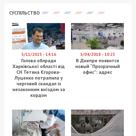
Російські війська майже 50 разів атакували
чотири райони Дніпропетровської області
безпілотниками, артилерією та ракетою.
Внаслідок обстрілів поранення дістав 46-річний