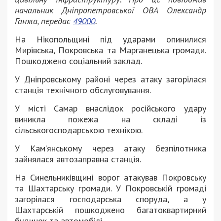
начальник Дніпропетровської ОВА Олександр
Ганжа, передає
49000
.
На Нікопольщині під ударами опинилися
Мирівська, Покровська та Марганецька громади.
Пошкоджено соціальний заклад.
У Дніпровському районі через атаку загорілася
станція технічного обслуговування.
У місті Самар внаслідок російського удару
виникла пожежа на складі із
сільськогосподарською технікою.
У Кам’янському через атаку безпілотника
зайнялася автозаправна станція.
На Синельниківщині ворог атакував Покровську
та Шахтарську громади. У Покровській громаді
загорілася господарська споруда, а у
Шахтарській пошкоджено багатоквартирний
будинок та автомобілі.