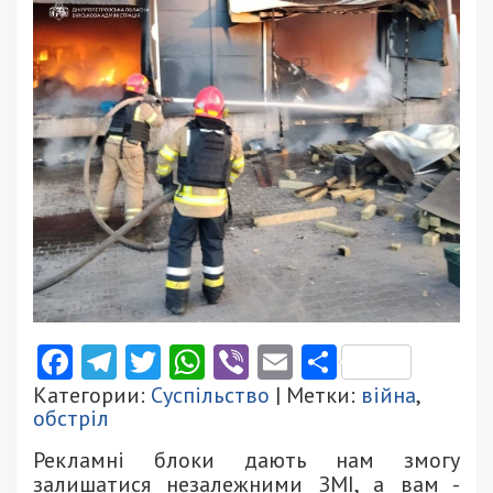
Facebook
Telegram
Twitter
WhatsApp
Viber
Email
Поділити
Категории:
Суспільство
| Метки:
війна
,
обстріл
Рекламні блоки дають нам змогу
залишатися незалежними ЗМІ, а вам -