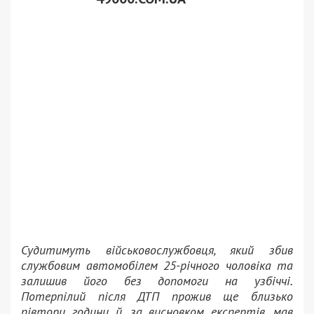
Судитимуть військовослужбовця, який збив
службовим автомобілем 25-річного чоловіка та
залишив його без допомоги на узбіччі.
Потерпілий після ДТП прожив ще близько
півтори години й, за висновком експертів, мав