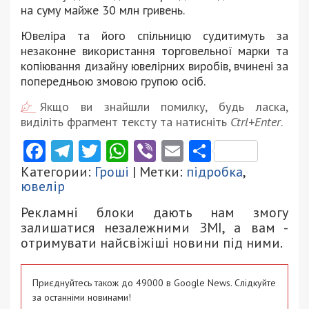
на суму майже 30 млн гривень.
Ювеліра та його спільницю судитимуть за
незаконне використання торговельної марки та
копіювання дизайну ювелірних виробів, вчинені за
попередньою змовою групою осіб.
Якщо ви знайшли помилку, будь ласка,
виділіть фрагмент тексту та натисніть
Ctrl+Enter
.
Facebook
Telegram
Twitter
WhatsApp
Viber
Email
Поділити
Категории:
Гроші
| Метки:
підробка
,
ювелір
Рекламні блоки дають нам змогу
залишатися незалежними ЗМІ, а вам -
отримувати найсвіжіші новини під ними.
Приєднуйтесь також до 49000 в Google News. Слідкуйте
за останніми новинами!