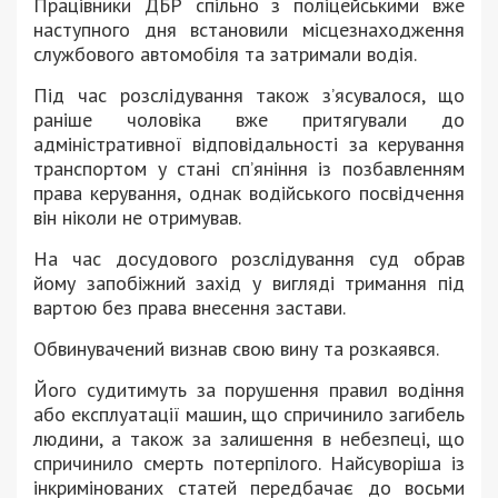
Працівники ДБР спільно з поліцейськими вже
наступного дня встановили місцезнаходження
службового автомобіля та затримали водія.
Під час розслідування також з’ясувалося, що
раніше чоловіка вже притягували до
адміністративної відповідальності за керування
транспортом у стані сп’яніння із позбавленням
права керування, однак водійського посвідчення
він ніколи не отримував.
На час досудового розслідування суд обрав
йому запобіжний захід у вигляді тримання під
вартою без права внесення застави.
Обвинувачений визнав свою вину та розкаявся.
Його судитимуть за порушення правил водіння
або експлуатації машин, що спричинило загибель
людини, а також за залишення в небезпеці, що
спричинило смерть потерпілого. Найсуворіша із
інкримінованих статей передбачає до восьми