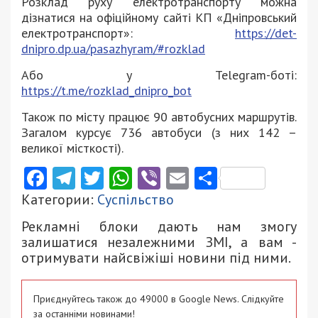
Розклад руху електротранспорту можна
дізнатися на офіційному сайті КП «Дніпровський
електротранспорт»:
https://det-
dnipro.dp.ua/pasazhyram/#rozklad
Або у Telegram-боті:
https://t.me/rozklad_dnipro_bot
Також по місту працює 90 автобусних маршрутів.
Загалом курсує 736 автобуси (з них 142 –
великої місткості).
Facebook
Telegram
Twitter
WhatsApp
Viber
Email
Поділити
Категории:
Суспільство
Рекламні блоки дають нам змогу
залишатися незалежними ЗМІ, а вам -
отримувати найсвіжіші новини під ними.
Приєднуйтесь також до 49000 в Google News. Слідкуйте
за останніми новинами!