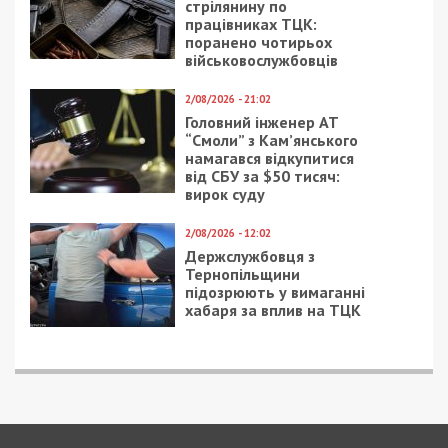
стрілянину по
працівниках ТЦК:
поранено чотирьох
військовослужбовців
2/08/2026 - 21:02
Головний інженер АТ
“Смоли” з Кам’янського
намагався відкупитися
від СБУ за $50 тисяч:
вирок суду
2/08/2026 - 12:02
Держслужбовця з
Тернопільщини
підозрюють у вимаганні
хабаря за вплив на ТЦК