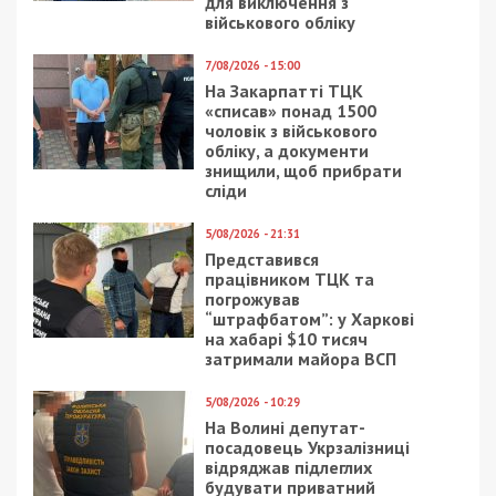
для виключення з
військового обліку
7/08/2026 - 15:00
На Закарпатті ТЦК
«списав» понад 1500
чоловік з військового
обліку, а документи
знищили, щоб прибрати
сліди
5/08/2026 - 21:31
Представився
працівником ТЦК та
погрожував
“штрафбатом”: у Харкові
на хабарі $10 тисяч
затримали майора ВСП
5/08/2026 - 10:29
На Волині депутат-
посадовець Укрзалізниці
відряджав підлеглих
будувати приватний