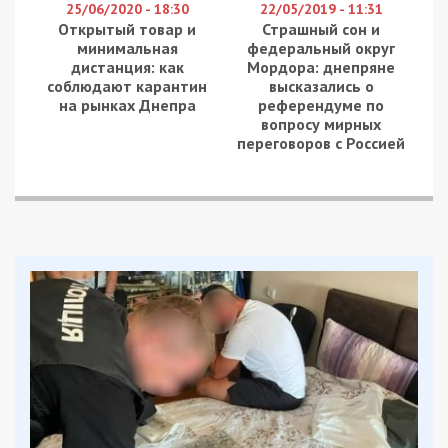
25/06/2020 - 18:30
22/05/2019 - 11:31
Открытый товар и
Страшный сон и
минимальная
федеральный округ
дистанция: как
Мордора: днепряне
соблюдают карантин
высказались о
на рынках Днепра
референдуме по
вопросу мирных
переговоров с Россией