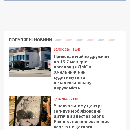
Рекламні блоки дають нам змогу
залишатися незалежними ЗМІ, а вам -
отримувати найсвіжіші новини під ними.
Приєднуйтесь також до 49000 в Google News. Слідкуйте
за останніми новинами!
Приєднатися
Читайте також
Предыдущая статья:
Адвокат з Одеси обіцяв умовний термін
за 3 тисячі доларів