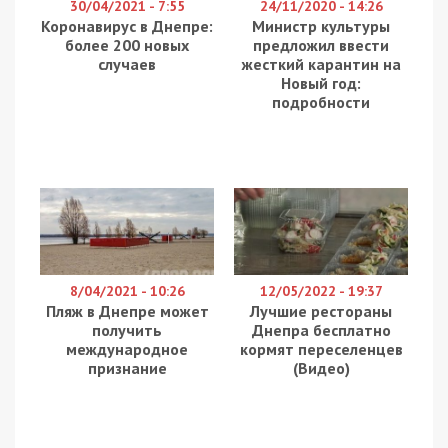
Армія РФ вночі 18 червня 2026 року атакувала
міста Самар, Кам’янське та ще три райони
Дніпропетровщини, застосовуючи безпілотники,
артилерію та керовану авіабомбу. Внаслідок
ворожих ударів важко поранено чоловіка. Про це
повідомляє
49000
з посиланням на
Дніпропетровську ОВА.
У Нікопольському районі під ударом були
Нікополь, Червоногригорівська і Покровська
громади. Пошкоджені адмінбудівля,
інфраструктура, багатоквартирні та приватні
будинки, автомобілі. Постраждав 58-річний
чоловік – він госпіталізований у важкому стані.