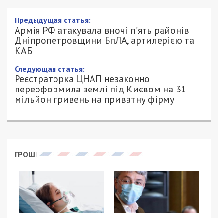
Армія РФ атакувала вночі п’ять
районів Дніпропетровщини БпЛА,
артилерією та КАБ
18/06/2026 - 8:55
ПЕТРО ЩУКІН - СПЕЦИАЛЬНО ДЛЯ
360
49000.COM.UA