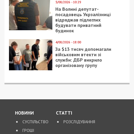
9/08/2026 - 11:57
Справа “ПриватБанку”: Ігоря Коломойського та його
спільників судитимуть за заволодіння 9,2 млрд грн