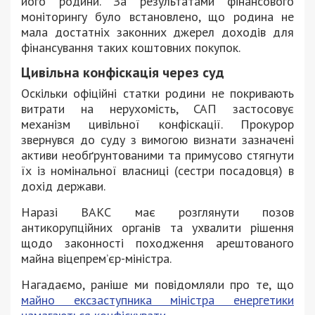
його родини. За результатами фінансового
моніторингу було встановлено, що родина не
мала достатніх законних джерел доходів для
фінансування таких коштовних покупок.
Цивільна конфіскація через суд
Оскільки офіційні статки родини не покривають
витрати на нерухомість, САП застосовує
механізм цивільної конфіскації. Прокурор
звернувся до суду з вимогою визнати зазначені
активи необґрунтованими та примусово стягнути
їх із номінальної власниці (сестри посадовця) в
дохід держави.
Наразі ВАКС має розглянути позов
антикорупційних органів та ухвалити рішення
щодо законності походження арештованого
майна віцепрем’єр-міністра.
Нагадаємо, раніше ми повідомляли про те, що
майно ексзаступника міністра енергетики