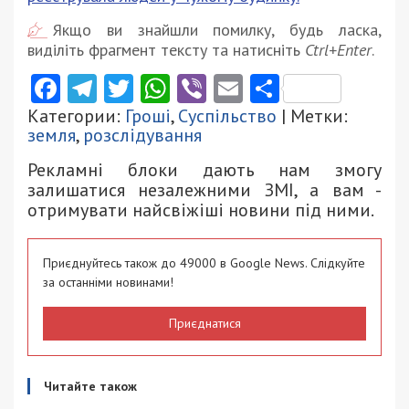
Якщо ви знайшли помилку, будь ласка,
виділіть фрагмент тексту та натисніть
Ctrl+Enter
.
Facebook
Telegram
Twitter
WhatsApp
Viber
Email
Поділити
Категории:
Гроші
,
Суспільство
| Метки:
земля
,
розслідування
Рекламні блоки дають нам змогу
залишатися незалежними ЗМІ, а вам -
отримувати найсвіжіші новини під ними.
Приєднуйтесь також до 49000 в Google News. Слідкуйте
за останніми новинами!
Приєднатися
Читайте також