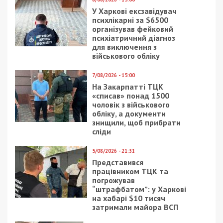
8/04/2021 - 10:26
12/05/2022 - 19:37
Пляж в Днепре может
Лучшие рестораны
получить
Днепра бесплатно
международное
кормят переселенцев
признание
(Видео)