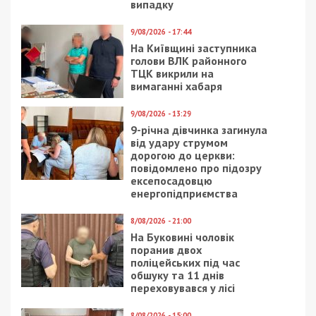
Следующая статья:
САП вимагає конфіскувати активи
міністра Олексія Кулеби на 5 мільйонів
гривень
ГРОШІ
30/04/2021 - 7:55
24/11/2020 - 14:26
Коронавирус в Днепре:
Министр культуры
более 200 новых
предложил ввести
случаев
жесткий карантин на
Новый год:
подробности