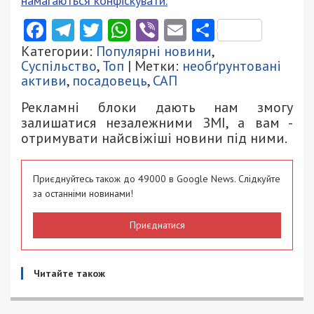
намагаються конфіскувати.
Facebook
Telegram
Twitter
WhatsApp
Viber
Email
Поділити
Категории:
Популярні новини
,
Суспільство
,
Топ
| Метки:
необґрунтовані
активи
,
посадовець
,
САП
Рекламні блоки дають нам змогу
залишатися незалежними ЗМІ, а вам -
отримувати найсвіжіші новини під ними.
Приєднуйтесь також до 49000 в Google News. Слідкуйте
за останніми новинами!
Приєднатися
Читайте також