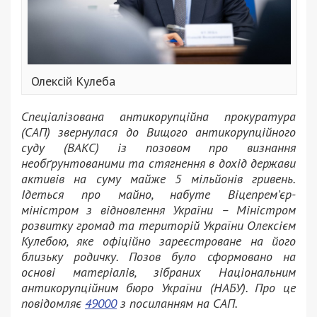
Олексій Кулеба
Спеціалізована антикорупційна прокуратура
(САП) звернулася до Вищого антикорупційного
суду (ВАКС) із позовом про визнання
необґрунтованими та стягнення в дохід держави
активів на суму майже 5 мільйонів гривень.
Ідеться про майно, набуте Віцепрем’єр-
міністром з відновлення України – Міністром
розвитку громад та територій України Олексієм
Кулебою, яке офіційно зареєстроване на його
близьку родичку. Позов було сформовано на
основі матеріалів, зібраних Національним
антикорупційним бюро України (НАБУ). Про це
повідомляє
49000
з посиланням на САП.