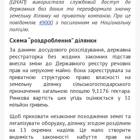
(ЦНАП) використала службовий доступ до
державних баз даних та переоформила значну
земельну ділянку на приватну компанію. Про це
повідомляє
49000
з посиланням на Національну
поліцію.
Схема “роздроблення” ділянки
За даними досудового розслідування, державна
реєстраторка без жодних законних підстав
внесла зміни до Державного реєстру речових
прав на нерухоме майно. Вона зареєструвала за
приватною структурою право власності на
земельну ділянку сільськогосподарського
призначення загальною площею 9,1176 гектара.
Ринкова вартість цих угідь оцінюється у 31
мільйон гривень.
Щоб приховати незаконне походження землі та
легалізувати оборудку, ділянку згодом розділили
на 13 окремих наділів. Це мало створити
видимість законності набуття прав на