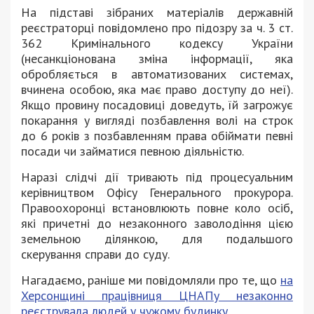
На підставі зібраних матеріалів державній
реєстраторці повідомлено про підозру за ч. 3 ст.
362 Кримінального кодексу України
(несанкціонована зміна інформації, яка
обробляється в автоматизованих системах,
вчинена особою, яка має право доступу до неї).
Якщо провину посадовиці доведуть, їй загрожує
покарання у вигляді позбавлення волі на строк
до 6 років з позбавленням права обіймати певні
посади чи займатися певною діяльністю.
Наразі слідчі дії тривають під процесуальним
керівництвом Офісу Генерального прокурора.
Правоохоронці встановлюють повне коло осіб,
які причетні до незаконного заволодіння цією
земельною ділянкою, для подальшого
скерування справи до суду.
Нагадаємо, раніше ми повідомляли про те, що
на
Херсонщині працівниця ЦНАПу незаконно
реєструвала людей у чужому будинку.