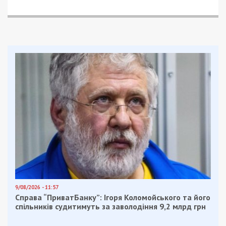
У Криворізькому районі окупанти вдарили по
Апостолівській громаді. Понівечена
інфраструктура.
У місті Самар пошкоджена інфраструктура через
ворожі удари.
У місті Кам’янське понівечене підприємство
внаслідок атаки.
У Синельниківському районі противник завдав
удару по Васильківській громаді. Пошкоджені
приватні будинки та автівка.
Нагадаємо, раніше ми повідомляли про те, що
ворог понад 40 разів атакував
Дніпропетровщину безпілотниками.
Facebook
Telegram
Twitter
WhatsApp
Viber
Email
Поділити
Категории:
Суспільство
| Метки:
війна
,
обстріл