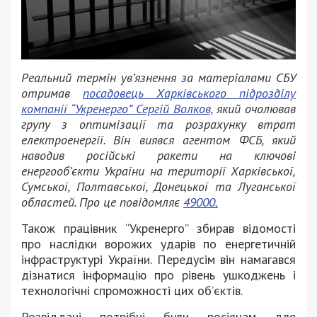
Реальний термін ув’язнення за матеріалами СБУ
отримав
посадовець Харківського підрозділу
компанії “Укренерго” Сергій Волков,
який очолював
групу з оптимізації та розрахунку втрат
електроенергії. Він виявся агентом ФСБ, який
наводив російські ракети на ключові
енергооб’єкти України на території Харківської,
Сумської, Полтавської, Донецької та Луганської
областей. Про це повідомляє
49000.
Також працівник “Укренерго” збирав відомості
про наслідки ворожих ударів по енергетичній
інфраструктурі України. Передусім він намагався
дізнатися інформацію про рівень ушкоджень і
технологічні спроможності цих об’єктів.
Розвіддані потрібні були росіянам для