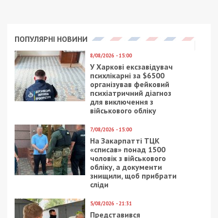
реалізація проекту дасть змогу забезпечити
укриттям відвідувачів ДЮСШ та населення міста
,що проживають в районі розміщення укриття це
до 900 осіб.