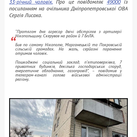
33-річний чоловік.
Про це повідомляє
49000
із
посиланням на очільника Дніпропетровської ОВА
Сергія Лисака.
“Протягом дня агресор двічі обстріляв з артилерії
Нікопольщину. Скерував на район й 7 БпЛА.
Бив по самому Нікополю, Марганецькій та Покровській
сільській громадах. На жаль, серйозні поранення
отримав чоловік.
Пошкоджені соціальний заклад, п’ятиповерхівка, 7
приватних будинків, декілька господарських споруд,
енергетичне обладнання, газопровід”, – повідомив у
телеграм-каналі голова військової адміністрації
регіону.