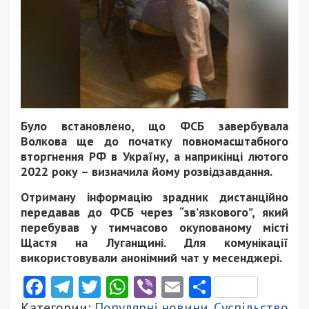
Було встановлено, що ФСБ завербувала
Волкова ще до початку повномасштабного
вторгнення РФ в Україну, а наприкінці лютого
2022 року – визначила йому розвідзавдання.
Отриману інформацію зрадник дистанційно
передавав до ФСБ через “зв’язкового”, який
перебував у тимчасово окупованому місті
Щастя на Луганщині. Для комунікації
використовували анонімний чат у месенджері.
Facebook
Telegram
Twitter
WhatsApp
Viber
Email
Поділити
Категории:
Популярні новини
,
Суспільство