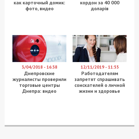
Департамент регіонального розвитку Київської
облдержадміністрації 12 січня за результатами
тендеру замовив ТОВ “Астон Люкс” будівництво
укриття в парку в центрі Борисполя за 113
мільйонів гривень – про це йдеться у системі
Prozorro. При цьому ціни на матеріали виявилися
завищеними, а фірма отримала цей підряд без
конкуренції. Про це повідомляє
49000
із
посиланням на
Наші Гроші.
У цьому році мають збудувати нову захисну
споруду в парку культури та відпочинку по вулиці
Київський Шлях, 69-а. Там знаходяться
спортивна школа, торгівельний центр «Парк
Таун», стадіон «Колос» з адміністративною
будівлею і кілька закладів ресторанного
господарства.