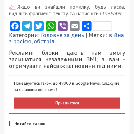
Якщо ви знайшли помилку, будь ласка,
виділіть фрагмент тексту та натисніть
Ctrl+Enter
.
Facebook
Telegram
Twitter
WhatsApp
Viber
Email
Поділити
Категории:
Головне за день
| Метки:
війна
з росією
,
обстріл
Рекламні блоки дають нам змогу
залишатися незалежними ЗМІ, а вам -
отримувати найсвіжіші новини під ними.
Приєднуйтесь також до 49000 в Google News. Слідкуйте
за останніми новинами!
Приєднатися
Читайте також