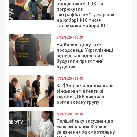
Журналісти виявили, що у підсумковій відомості
ресурсів ціни на арматуру, екструзійний
пінополістирол, морозостійку бітумно-масляну
мастику, труби та тротуарну плитку можна було
купити за меншими цінами. Наприклад,
екструзійний пінополістирол на 39%, а тротуарну
плитку взагалі на 43%.
Фірма “Астон Люкс” отримала підряд без
конкуренції, бо на відкриті торги більше ніхто не
прийшов.
ДОВІДКА
Департамент регіонального розвитку
КОДА очолює Сергій Марищен, уповноваженою