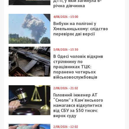
особою є Олександр Волохонський.
Столичною «Астон Люкс» володіє і керує киянин
Олег Цолан. Фірма має спільну адресу з
громадською спілкою «Асоціація експертів у
сфері медичної та фармацевтичної галузі».
Раніше Цолан був засновником та директором
«Глобалдорбуд» та «Буденергосоюз» разом з
Валерієм Кенсицьким.
Остання
фірма
відома
закупівлями в Ірпені на
чолі з «померлим директором» Віталієм
Дасюком.
Із 2019 року фірма натендерила 422 млн грн,
найбільше – в Інституту хірургії та
трансплантології ім. О.О.Шалімова.
Facebook
Telegram
Twitter
WhatsApp
Viber
Email
Поділити
Категории:
Суспільство
| Метки:
тендер
,
укриття