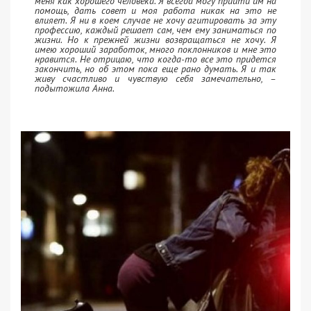
меня как хорошего человека. Я всегда могу прийти им на
помощь, дать совет и моя работа никак на это не
влияет. Я ни в коем случае не хочу агитировать за эту
профессию, каждый решает сам, чем ему заниматься по
жизни. Но к прежней жизни возвращаться не хочу. Я
имею хороший заработок, много поклонников и мне это
нравится. Не отрицаю, что когда-то все это придется
закончить, но об этом пока еще рано думать. Я и так
живу счастливо и чувствую себя замечательно, –
подытожила Анна.