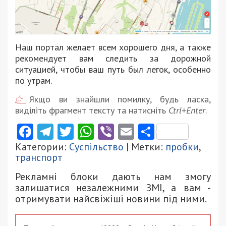
Наш портал желает всем хорошего дня, а также
рекомендует вам следить за дорожной
ситуацией, чтобы ваш путь был легок, особенно
по утрам.
Якщо ви знайшли помилку, будь ласка,
виділіть фрагмент тексту та натисніть
Ctrl+Enter
.
Facebook
Telegram
Twitter
WhatsApp
Viber
Email
Поділити
Категории:
Суспільство
| Метки:
пробки
,
транспорт
Рекламні блоки дають нам змогу
залишатися незалежними ЗМІ, а вам -
отримувати найсвіжіші новини під ними.