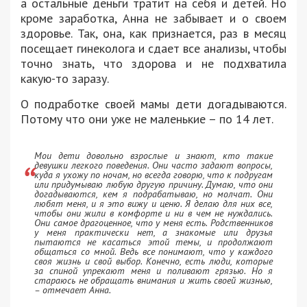
а остальные деньги тратит на себя и детей. Но
кроме заработка, Анна не забывает и о своем
здоровье. Так, она, как признается, раз в месяц
посещает гинеколога и сдает все анализы, чтобы
точно знать, что здорова и не подхватила
какую-то заразу.
О подработке своей мамы дети догадываются.
Потому что они уже не маленькие – по 14 лет.
Мои дети довольно взрослые и знают, кто такие
девушки легкого поведения. Они часто задают вопросы,
куда я ухожу по ночам, но всегда говорю, что к подругам
или придумываю любую другую причину. Думаю, что они
догадываются, кем я подрабатываю, но молчат. Они
любят меня, и я это вижу и ценю. Я делаю для них все,
чтобы они жили в комфорте и ни в чем не нуждались.
Они самое драгоценное, что у меня есть. Родственников
у меня практически нет, а знакомые или друзья
пытаются не касаться этой темы, и продолжают
общаться со мной. Ведь все понимают, что у каждого
своя жизнь и свой выбор. Конечно, есть люди, которые
за спиной упрекают меня и поливают грязью. Но я
стараюсь не обращать внимания и жить своей жизнью,
– отмечает Анна.