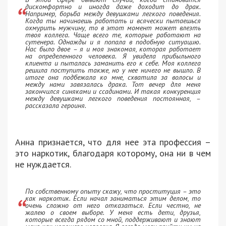
дискомфортно и иногда даже доходит до драк.
Например, борьба между девушками легкого поведения.
Когда ты начинаешь работать и всячески пытаешься
охмурить мужчину, то в этот момент может влезть
твоя коллега. Чаще всего те, которые работают на
сутенера. Однажды и я попала в подобную ситуацию.
Нас было двое – я и моя знакомая, которая работает
на определенного человека. Я увидела прибыльного
клиента и пыталась заманить его к себе. Моя коллега
решила поступить также, но у нее ничего не вышло. В
итоге она подбежала ко мне, схватила за волосы и
между нами завязалась драка. Тот вечер для меня
закончился синяками и ссадинами. И такая конкуренция
между девушками легкого поведения постоянная, –
рассказала героиня.
Анна признается, что для нее эта профессия –
это наркотик, благодаря которому, она ни в чем
не нуждается.
По собственному опыту скажу, что проституция – это
как наркотик. Если начал заниматься этим делом, то
очень сложно от него отказаться. Если честно, не
жалею о своем выборе. У меня есть дети, друзья,
которые всегда рядом со мной, поддерживают и знают