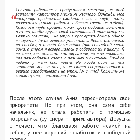
Сначала работала в продуктовом магазине, но моей
зарплаты катастрофически не хватало. Однажды моя
напарница предложила сходить с ней в клуб, чтобы
развеяться (кроме работы я белого света не видела).
Когда мы туда пришли, к нам сразу подошла компания
мужчин, якобы друзья моей напарницы. В тот вечер мы
знатно погуляли, и на утро я проснулась дома у одного
из мужчин. Такие гулянки участились. Детей оставляла
на соседку, а иногда даже одних (они спокойной спали
дома, а утром я возвращалась и собирала их в школу). Я
не знаю, как описать эти ощущения, но мне нравилось
для разнообразия спать с разными мужчинами. Каждую
неделю у меня был новый. Но когда один из них
заплатил мне за ночь, я не стала сопротивляться и
решила зарабатывать на этом. Ну а что? Кормить же
семью нужно, – отметила Анна.
После этого случая Анна пересмотрела свои
приоритеты. Но при этом, она сама себе
начальник, не стала работать с помощью
посредника (сутенера –
прим. автора
). Девушка
отмечает, что благодаря работе «самой на
себя», у нее хороший заработок и свободный
график.