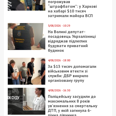
погрожував
“штрафбатом”: у Харкові
на хабарі $10 тисяч
затримали майора ВСП
5/08/2026 - 10:29
На Волині депутат-
посадовець Укрзалізниці
відряджав підлеглих
будувати приватний
будинок
4/08/2026 - 18:00
За $13 тисяч допомагали
військовим втекти зі
служби: ДБР викрило
організовану групу
4/08/2026 - 16:30
Поліцейську засудили до
максимальних 8 років
ув’язнення за смертельну
ДТП, у якій загинула 6-
річна дівчинка