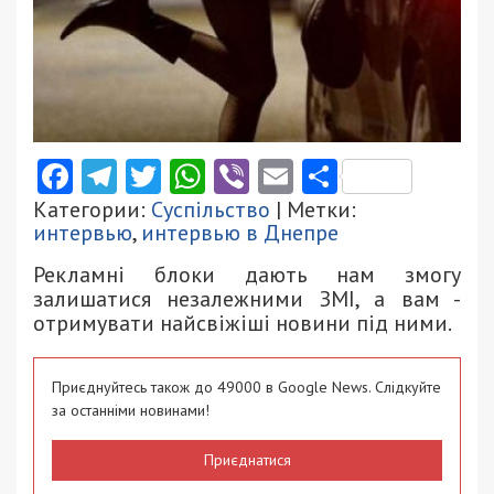
Facebook
Telegram
Twitter
WhatsApp
Viber
Email
Поділити
Категории:
Суспільство
| Метки:
интервью
,
интервью в Днепре
Рекламні блоки дають нам змогу
залишатися незалежними ЗМІ, а вам -
отримувати найсвіжіші новини під ними.
Приєднуйтесь також до 49000 в Google News. Слідкуйте
за останніми новинами!
Приєднатися