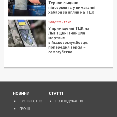
Тернопільщини
підозрюють у вимаганні
хабаря за вплив на ТЦК
1/08/2026 - 17:47
У приміщенні ТЦК на
Львівщині знайшли
мертвим
військовослужбовця:
попередня версія –
самогубство
НОВИНИ
СТАТТІ
СУСПІЛЬСТВО
РОЗСЛІДУВАННЯ
ГРОШІ