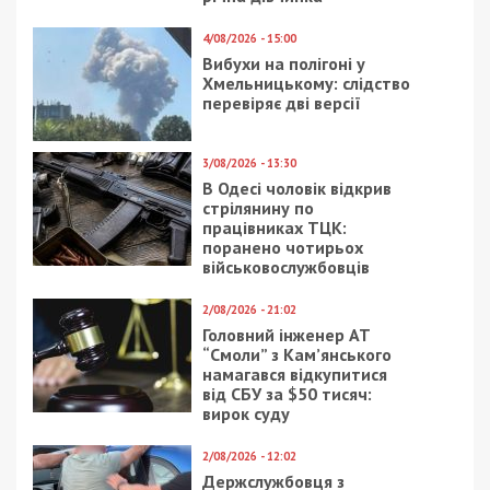
4/08/2026 - 15:00
Вибухи на полігоні у
Хмельницькому: слідство
перевіряє дві версії
3/08/2026 - 13:30
В Одесі чоловік відкрив
стрілянину по
працівниках ТЦК:
поранено чотирьох
військовослужбовців
2/08/2026 - 21:02
Головний інженер АТ
“Смоли” з Кам’янського
намагався відкупитися
від СБУ за $50 тисяч:
вирок суду
2/08/2026 - 12:02
Держслужбовця з