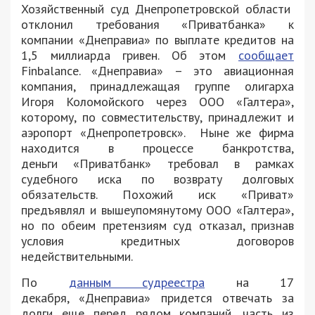
Хозяйственный суд Днепропетровской области
отклонил требования «Приватбанка» к
компании «Днеправиа» по выплате кредитов на
1,5 миллиарда гривен. Об этом
сообщает
Finbalance. «Днеправиа» – это авиационная
компания, принадлежащая группе олигарха
Игоря Коломойского через ООО «Галтера»,
которому, по совместительству, принадлежит и
аэропорт «Днепропетровск». Ныне же фирма
находится в процессе банкротства,
деньги «Приватбанк» требовал в рамках
судебного иска по возврату долговых
обязательств. Похожий иск «Приват»
предъявлял и вышеупомянутому ООО «Галтера»,
но по обеим претензиям суд отказал, признав
условия кредитных договоров
недействительными.
По
данным судреестра
на 17
декабря, «Днеправиа» придется отвечать за
долги еще перед рядом компаний, часть из