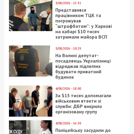
5/08/2026 - 21:31
Представився
працівником ТЦК та
погрожував
“штрафбатом”: у Харкові
на хабарі $10 тисяч
затримали майора ВСП
5/08/2026 - 10:29
На Волині депутат-
посадовець Укрзалізниці
відряджав підлеглих
будувати приватний
будинок
4/08/2026 - 18:00
За $13 тисяч допомагали
військовим втекти зі
служби: ДБР викрило
організовану групу
4/08/2026 - 16:30
Поліцейську засудили до