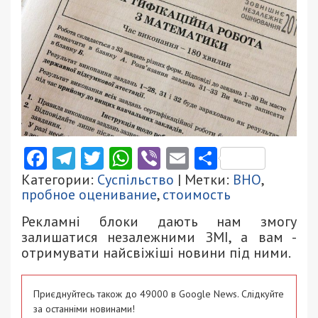
Facebook
Telegram
Twitter
WhatsApp
Viber
Email
Поділити
Категории:
Суспільство
| Метки:
ВНО
,
пробное оценивание
,
стоимость
Рекламні блоки дають нам змогу
залишатися незалежними ЗМІ, а вам -
отримувати найсвіжіші новини під ними.
Приєднуйтесь також до 49000 в Google News. Слідкуйте
за останніми новинами!