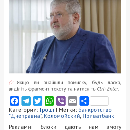
Якщо ви знайшли помилку, будь ласка,
виділіть фрагмент тексту та натисніть
Ctrl+Enter
.
Facebook
Telegram
Twitter
WhatsApp
Viber
Email
Поділити
Категории:
Гроші
| Метки:
банкротство
"Днеправиа"
,
Коломойский
,
Приватбанк
Рекламні блоки дають нам змогу