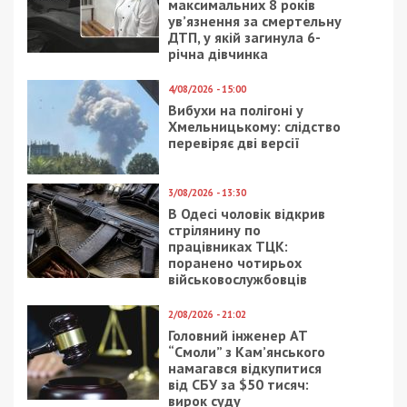
максимальних 8 років
ув’язнення за смертельну
ДТП, у якій загинула 6-
річна дівчинка
4/08/2026 - 15:00
Вибухи на полігоні у
Хмельницькому: слідство
перевіряє дві версії
3/08/2026 - 13:30
В Одесі чоловік відкрив
стрілянину по
працівниках ТЦК:
поранено чотирьох
військовослужбовців
2/08/2026 - 21:02
Головний інженер АТ
“Смоли” з Кам’янського
намагався відкупитися
від СБУ за $50 тисяч:
вирок суду