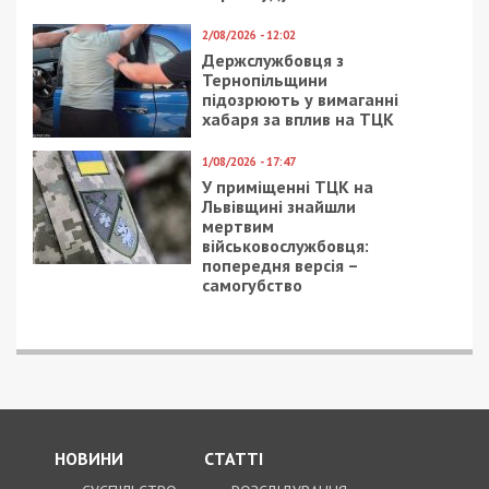
2/08/2026 - 12:02
Держслужбовця з
Тернопільщини
підозрюють у вимаганні
хабаря за вплив на ТЦК
1/08/2026 - 17:47
У приміщенні ТЦК на
Львівщині знайшли
мертвим
військовослужбовця:
попередня версія –
самогубство
НОВИНИ
СТАТТІ