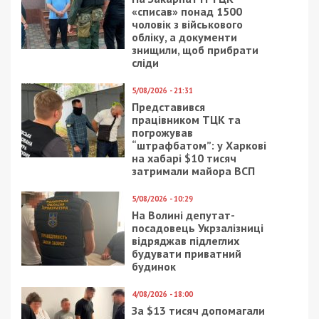
«списав» понад 1500
чоловік з військового
обліку, а документи
знищили, щоб прибрати
сліди
5/08/2026 - 21:31
Представився
працівником ТЦК та
погрожував
“штрафбатом”: у Харкові
на хабарі $10 тисяч
затримали майора ВСП
5/08/2026 - 10:29
На Волині депутат-
посадовець Укрзалізниці
відряджав підлеглих
будувати приватний
будинок
4/08/2026 - 18:00
За $13 тисяч допомагали