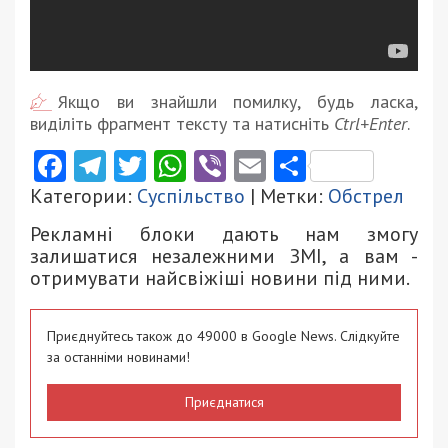
Якщо ви знайшли помилку, будь ласка,
виділіть фрагмент тексту та натисніть
Ctrl+Enter
.
Facebook
Telegram
Twitter
WhatsApp
Viber
Email
Поділити
Категории:
Суспільство
| Метки:
Обстрел
Рекламні блоки дають нам змогу
залишатися незалежними ЗМІ, а вам -
отримувати найсвіжіші новини під ними.
Приєднуйтесь також до 49000 в Google News. Слідкуйте
за останніми новинами!
Приєднатися