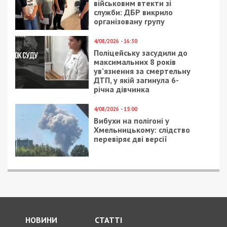
військовим втекти зі
служби: ДБР викрило
організовану групу
4/08/2026 - 16:30
Поліцейську засудили до
максимальних 8 років
ув’язнення за смертельну
ДТП, у якій загинула 6-
річна дівчинка
4/08/2026 - 15:00
Вибухи на полігоні у
Хмельницькому: слідство
перевіряє дві версії
НОВИНИ
СТАТТІ