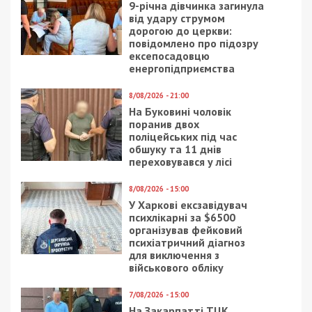
9-річна дівчинка загинула
від удару струмом
дорогою до церкви:
повідомлено про підозру
ексепосадовцю
енергопідприємства
8/08/2026 - 21:00
На Буковині чоловік
поранив двох
поліцейських під час
обшуку та 11 днів
переховувався у лісі
8/08/2026 - 15:00
У Харкові ексзавідувач
психлікарні за $6500
організував фейковий
психіатричний діагноз
для виключення з
військового обліку
7/08/2026 - 15:00
На Закарпатті ТЦК