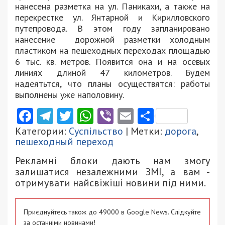
нанесена разметка на ул. Паникахи, а также на
перекрестке ул. Янтарной и Кирилловского
путепровода. В этом году запланировано
нанесение дорожной разметки холодным
пластиком на пешеходных переходах площадью
6 тыс. кв. метров. Появится она и на осевых
линиях длиной 47 километров. Будем
надеятьтся, что планы осуществятся: работы
выполнены уже наполовину.
Facebook
Telegram
Twitter
WhatsApp
Viber
Email
Поділити
Категории:
Суспільство
| Метки:
дорога
,
пешеходный переход
Рекламні блоки дають нам змогу
залишатися незалежними ЗМІ, а вам -
отримувати найсвіжіші новини під ними.
Приєднуйтесь також до 49000 в Google News. Слідкуйте
за останніми новинами!