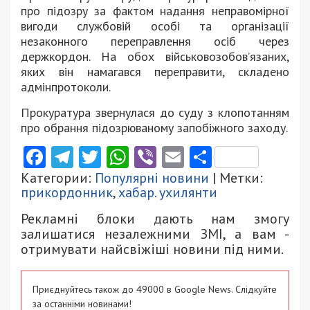
про підозру за фактом надання неправомірної
вигоди службовій особі та організації
незаконного переправлення осіб через
держкордон. На обох військовозобов’язаних,
яких він намагався переправити, складено
адмінпротоколи.
Прокуратура звернулася до суду з клопотанням
про обрання підозрюваному запобіжного заходу.
Facebook
Telegram
Twitter
WhatsApp
Viber
Email
Поділити
Категории:
Популярні новини
| Метки:
прикордонник
,
хабар. ухилянти
Рекламні блоки дають нам змогу
залишатися незалежними ЗМІ, а вам -
отримувати найсвіжіші новини під ними.
Приєднуйтесь також до 49000 в Google News. Слідкуйте
за останніми новинами!