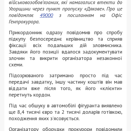
військовозобов’язаних, які намагалися втекти до
Угорщини через пункт пропуску «Дякове». Про це
повідомляє
49000
з посиланням на Офіс
Генпрокурора.
Прикордонник одразу повідомив про спробу
підкупу безпосереднє керівництво та сприяв
фіксації всіх подальших дій зловмисника.
Завдяки його позиції вдалося задокументувати
злочин та викрити організатора незаконної
схеми.
Підозрюваного затримано просто під час
передачі завдатку, іншу частину коштів він мав
віддати вже після того, як його «клієнти»
перетнуть кордон.
Під час обшуку в автомобілі фігуранта виявлено
ще 8,4 тисячі євро та 2 тисячі доларів готівкою,
походження яких з’ясовується.
Організатору оборудки прокурори повідомили