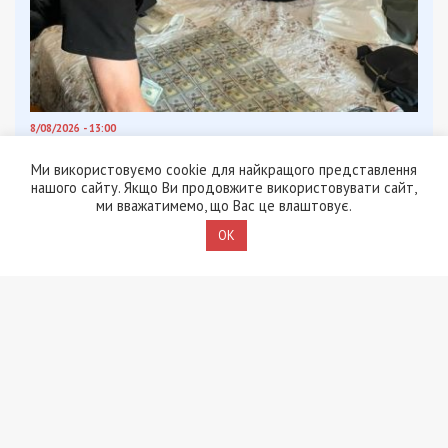
8/08/2026 - 13:00
Військовослужбовець і троє цивільних заробляли на
незаконному вивезенні бійців із військових частин
Ми використовуємо cookie для найкращого представлення
на Дніпропетровщині
нашого сайту. Якщо Ви продовжите використовувати сайт,
ми вважатимемо, що Вас це влаштовує.
OK
ПОПУЛЯРНІ НОВИНИ
8/08/2026 - 15:00
У Харкові ексзавідувач
психлікарні за $6500