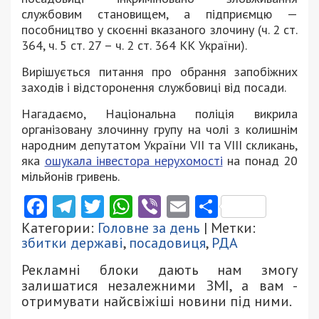
службовим становищем, а підприємцю —
пособництво у скоєнні вказаного злочину (ч. 2 ст.
364, ч. 5 ст. 27 – ч. 2 ст. 364 КК України).
Вирішується питання про обрання запобіжних
заходів і відсторонення службовиці від посади.
Нагадаємо, Національна поліція викрила
організовану злочинну групу на чолі з колишнім
народним депутатом України VII та VIII скликань,
яка
ошукала інвестора нерухомості
на понад 20
мільйонів гривень.
Facebook
Telegram
Twitter
WhatsApp
Viber
Email
Поділити
Категории:
Головне за день
| Метки:
збитки державі
,
посадовиця
,
РДА
Рекламні блоки дають нам змогу
залишатися незалежними ЗМІ, а вам -
отримувати найсвіжіші новини під ними.