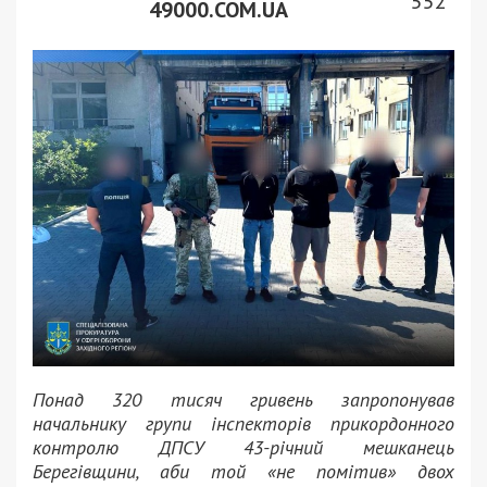
552
49000.COM.UA
Понад 320 тисяч гривень запропонував
начальнику групи інспекторів прикордонного
контролю ДПСУ 43-річний мешканець
Берегівщини, аби той «не помітив» двох