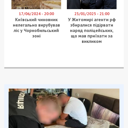
17/06/2024 - 20:00
23/01/2025 - 21:00
Київський чиновник
У Житомирі агенти рф
нелегально вирубував
збиралися підірвати
ліс у Чорнобильський
наряд поліцейських,
зоні
що мав приїхати за
викликом