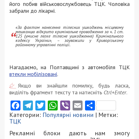
його побив військовослужбовець ТЦК. Чоловіка
забрали до лікарні.
«За фактом нанесення тілесних ушкоджень місцевому
мешканцю відкрито кримінальне провадження за ч. 1 ст.
125 (умисне легке тілесне ушкодження) Кримінального
кодексу України», – зауважили у Криворізькому
районному управлінні поліції.
Нагадаємо, на Полтавщині з автомобіля ТЦК
втекли мобілізовані
.
Якщо ви знайшли помилку, будь ласка,
виділіть фрагмент тексту та натисніть
Ctrl+Enter
.
Facebook
Telegram
Twitter
WhatsApp
Viber
Email
Поділити
Категории:
Популярні новини
| Метки:
ТЦК
Рекламні блоки дають нам змогу