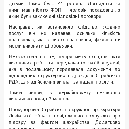
дітьми. Таких було 41 родина. Доглядати за
ними мав нібито ФОП – чоловік посадовиці, з
яким були заключені відповідні договори.
Насправді, як встановило слідство, жодних
послуг він не надавав, оскільки кількість
працівників, які в нього працювали, фізично не
могли виконати ці обовʼязки.
Незважаючи на це, підприємець складав акти
виконаних робіт та передавав їх своїй дружині,
яка в подальшому передавала документи до
відповідних структурних підрозділів Стрийської
РДА, для здійснення виплат за надані послуги.
Таким чином, з держбюджету незаконно
виплачено понад 2 млн грн.
Прокурорами Стрийської окружної прокуратури
Львівської області повідомлено подружжю про
підозру за фактом шахрайства. Додатково
посадовиці інкриміновано зловживання